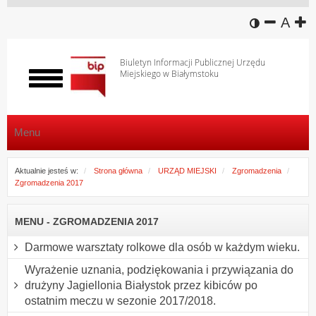
wersja k
zmniej
domy
z
A
Biuletyn Informacji Publicznej Urzędu
Miejskiego w Białymstoku
Włącz
menu
Menu
Aktualnie jesteś w:
Strona główna
URZĄD MIEJSKI
Zgromadzenia
Zgromadzenia 2017
MENU - ZGROMADZENIA 2017
Darmowe warsztaty rolkowe dla osób w każdym wieku.
Wyrażenie uznania, podziękowania i przywiązania do
drużyny Jagiellonia Białystok przez kibiców po
ostatnim meczu w sezonie 2017/2018.