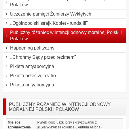
Polaków
Uczczenie pamięci Żołnierzy Wyklętych
,,Ogólnopolski strajk Kobiet - runda III"
Publiczny różaniec w intencji odnowy moralnej Polski i
Polaków
Happening polityczny
,,Chrońmy Sądy przed reżimem"
Pikieta antyaborcyjna
Pikieta przeciw in vitro
Pikieta antyaborcyjna
PUBLICZNY RÓŻANIEC W INTENCJI ODNOWY
MORALNEJ POLSKI I POLAKÓW
Miejsce
Rynek Kościuszki przy skrzyżowaniu z
zgromadzenia
ul.Sienkiewicza (okolice Centrum Astoria)