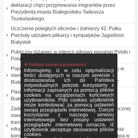
deklaracji chęci przyjmowania imigrantów przez
Prezydenta miasta Białegostoku Tadeusza
Truskolaskiego.
Uczczenie poległych oficerów i żołnierzy 42. Pułku
Piechoty udziałem piłkarzy i sympatyków Jagiellonii
Białystok
Publiczny różaniec w intencji odnowy moralnej Polski i
Polaków
🍪 Polityka cookies & prywatności
Popularyzacja wrotkarstwa jako środka transportu w
Informujemy, iż w celu optymalizacji
treści dostępnych w naszym serwisie i
mieście - przemarsz rolkarzy ulicami miasta
dostosowania ich do Państwa
Białegostoku pod nazwą ,,Nightskating Białystok"
indywidualnych potrzeb korzystamy z
informacji zapisanych za pomocą plików
Pikieta w proteście przeciwko wycince Puszczy
cookies na urządzeniach końcowych
Białowieskiej.
użytkowników. Pliki cookies użytkownik
może kontrolować za pomocą ustawień
Zademonstrowanie obecności w przestrzeni publicznej
swojej przeglądarki internetowej. Dalsze
korzystanie z naszego serwisu
rowerzystów,promocja roweru jako środka
internetowego bez zmiany ustawień
transportu,wyrażenie postulatu dostosowania
przeglądarki internetowej oznacza, iż
infrastruktury drogowej do potrzeb rowerzystów oraz
użytkownik akceptuje stosowanie plików
cookies.
konieczności działania na rzecz ich bezpieczeństwa w