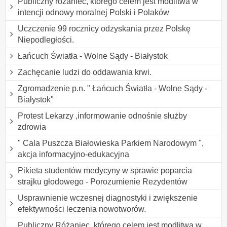
Publiczny różaniec, którego celem jest modlitwa w
intencji odnowy moralnej Polski i Polaków
Uczczenie 99 rocznicy odzyskania przez Polskę
Niepodległości.
Łańcuch Światła - Wolne Sądy - Białystok
Zachęcanie ludzi do oddawania krwi.
Zgromadzenie p.n. " Łańcuch Światła - Wolne Sądy -
Białystok"
Protest Lekarzy ,informowanie odnośnie służby
zdrowia
" Cala Puszcza Białowieska Parkiem Narodowym ",
akcja informacyjno-edukacyjna
Pikieta studentów medycyny w sprawie poparcia
strajku głodowego - Porozumienie Rezydentów
Usprawnienie wczesnej diagnostyki i zwiększenie
efektywności leczenia nowotworów.
Publiczny Różaniec, którego celem jest modlitwa w