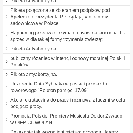
Pikieta Antyaborcyjna
Pikieta połączona ze zbieraniem podpisów pod
Apelem do Prezydenta RP, żądającym reformy
sądownictwa w Polsce
Happening przeciwko trzymaniu psów na łańcuchach -
sprzeciw dla takiej formy trzymania zwierząt.
Pikieta Antyaborcyjna
publiczny różaniec w intencji odnowy moralnej Polski i
Polaków
Pikieta antyaborcyjna.
Uczczenie Dnia Sybiraka w postaci przejazdu
rowerowego "Peleton pamięci 17.09"
Akcja rekrutacyjna do pracy i rozmowa z ludźmi w celu
podjęcia pracy.
Promocja Polskiej Premiery Musicalu Doktor Żywago
w OiFP-ODWOŁANE
Pokazanie jak ważna jest miejska przyroda i tereny