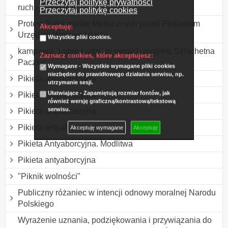
Przeczytaj politykę prywatności
ruchu drogowym
Przeczytaj politykę cookies
Protest Ratowników Medycznych przed Podlaskim
Akceptuję:
Urzędem Wojewódzkim
Wszystkie pliki cookies.
kampania "Lubię Ludzi" w ramach projektu Szlachetna
Zaznacz cookies, które akceptujesz:
Paczka
Wymagane - Wszystkie wymagane pliki cookies
niezbędne do prawidłowego działania serwisu, np.
Pikieta antyaborcyjna
utrzymanie sesji.
Ułatwiające - Zapamiętują rozmiar fontów, jak
Pikieta antyaborcyjna
również wersję graficzną/kontrastową/tekstową
serwisu.
Pikieta antyaborcyjna
Pikieta antyaborcyjna
Akceptuję wymagane
Akceptuję
Pikieta Antyaborcyjna. Modlitwa
Pikieta antyaborcyjna
"Piknik wolności"
Publiczny różaniec w intencji odnowy moralnej Narodu
Polskiego
Wyrażenie uznania, podziękowania i przywiązania do