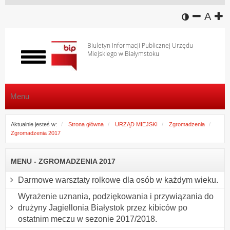
wersja k
zmniej
domy
z
A
Biuletyn Informacji Publicznej Urzędu
Miejskiego w Białymstoku
Włącz
menu
Menu
Aktualnie jesteś w:
Strona główna
URZĄD MIEJSKI
Zgromadzenia
Zgromadzenia 2017
MENU - ZGROMADZENIA 2017
Darmowe warsztaty rolkowe dla osób w każdym wieku.
Wyrażenie uznania, podziękowania i przywiązania do
drużyny Jagiellonia Białystok przez kibiców po
ostatnim meczu w sezonie 2017/2018.