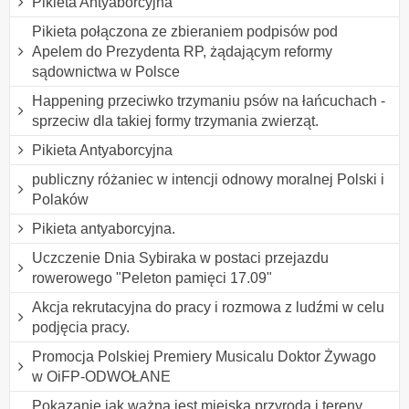
Pikieta Antyaborcyjna
Pikieta połączona ze zbieraniem podpisów pod
Apelem do Prezydenta RP, żądającym reformy
sądownictwa w Polsce
Happening przeciwko trzymaniu psów na łańcuchach -
sprzeciw dla takiej formy trzymania zwierząt.
Pikieta Antyaborcyjna
publiczny różaniec w intencji odnowy moralnej Polski i
Polaków
Pikieta antyaborcyjna.
Uczczenie Dnia Sybiraka w postaci przejazdu
rowerowego "Peleton pamięci 17.09"
Akcja rekrutacyjna do pracy i rozmowa z ludźmi w celu
podjęcia pracy.
Promocja Polskiej Premiery Musicalu Doktor Żywago
w OiFP-ODWOŁANE
Pokazanie jak ważna jest miejska przyroda i tereny