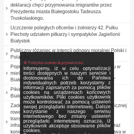
deklaracji chęci przyjmowania imigrantów przez
Prezydenta miasta Białegostoku Tadeusza
Truskolaskiego.
Uczczenie poległych oficerów i żołnierzy 42. Pułku
Piechoty udziałem piłkarzy i sympatyków Jagiellonii
Białystok
Publiczny różaniec w intencji odnowy moralnej Polski i
Polaków
🍪 Polityka cookies & prywatności
Popularyzacja wrotkarstwa jako środka transportu w
Informujemy, iż w celu optymalizacji
treści dostępnych w naszym serwisie i
mieście - przemarsz rolkarzy ulicami miasta
dostosowania ich do Państwa
Białegostoku pod nazwą ,,Nightskating Białystok"
indywidualnych potrzeb korzystamy z
informacji zapisanych za pomocą plików
Pikieta w proteście przeciwko wycince Puszczy
cookies na urządzeniach końcowych
Białowieskiej.
użytkowników. Pliki cookies użytkownik
może kontrolować za pomocą ustawień
Zademonstrowanie obecności w przestrzeni publicznej
swojej przeglądarki internetowej. Dalsze
korzystanie z naszego serwisu
rowerzystów,promocja roweru jako środka
internetowego bez zmiany ustawień
transportu,wyrażenie postulatu dostosowania
przeglądarki internetowej oznacza, iż
infrastruktury drogowej do potrzeb rowerzystów oraz
użytkownik akceptuje stosowanie plików
cookies.
konieczności działania na rzecz ich bezpieczeństwa w