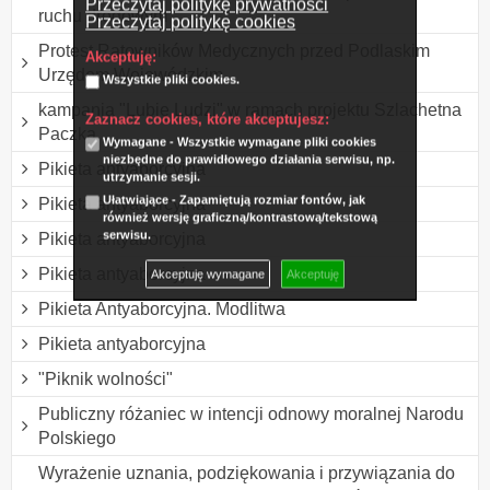
Przeczytaj politykę prywatności
ruchu drogowym
Przeczytaj politykę cookies
Protest Ratowników Medycznych przed Podlaskim
Akceptuję:
Urzędem Wojewódzkim
Wszystkie pliki cookies.
kampania "Lubię Ludzi" w ramach projektu Szlachetna
Zaznacz cookies, które akceptujesz:
Paczka
Wymagane - Wszystkie wymagane pliki cookies
niezbędne do prawidłowego działania serwisu, np.
Pikieta antyaborcyjna
utrzymanie sesji.
Ułatwiające - Zapamiętują rozmiar fontów, jak
Pikieta antyaborcyjna
również wersję graficzną/kontrastową/tekstową
serwisu.
Pikieta antyaborcyjna
Pikieta antyaborcyjna
Akceptuję wymagane
Akceptuję
Pikieta Antyaborcyjna. Modlitwa
Pikieta antyaborcyjna
"Piknik wolności"
Publiczny różaniec w intencji odnowy moralnej Narodu
Polskiego
Wyrażenie uznania, podziękowania i przywiązania do