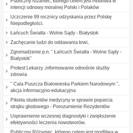
Publiczny różaniec, którego celem jest modlitwa w
intencji odnowy moralnej Polski i Polaków
Uczczenie 99 rocznicy odzyskania przez Polskę
Niepodległości.
Łańcuch Światła - Wolne Sądy - Białystok
Zachęcanie ludzi do oddawania krwi.
Zgromadzenie p.n. " Łańcuch Światła - Wolne Sądy -
Białystok"
Protest Lekarzy ,informowanie odnośnie służby
zdrowia
" Cala Puszcza Białowieska Parkiem Narodowym ",
akcja informacyjno-edukacyjna
Pikieta studentów medycyny w sprawie poparcia
strajku głodowego - Porozumienie Rezydentów
Usprawnienie wczesnej diagnostyki i zwiększenie
efektywności leczenia nowotworów.
Publiczny Różaniec, którego celem jest modlitwa w