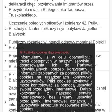
deklaracji chęci przyjmowania imigrantów przez
Prezydenta miasta Białegostoku Tadeusza
Truskolaskiego.
Uczczenie poległych oficerów i żołnierzy 42. Pułku
Piechoty udziałem piłkarzy i sympatyków Jagiellonii
Białystok
Publiczny różaniec w intencji odnowy moralnej Polski i
Polaków
🍪 Polityka cookies & prywatności
Popularyzacja wrotkarstwa jako środka transportu w
Informujemy, iż w celu optymalizacji
treści dostępnych w naszym serwisie i
mieście - przemarsz rolkarzy ulicami miasta
dostosowania ich do Państwa
Białegostoku pod nazwą ,,Nightskating Białystok"
indywidualnych potrzeb korzystamy z
informacji zapisanych za pomocą plików
Pikieta w proteście przeciwko wycince Puszczy
cookies na urządzeniach końcowych
Białowieskiej.
użytkowników. Pliki cookies użytkownik
może kontrolować za pomocą ustawień
Zademonstrowanie obecności w przestrzeni publicznej
swojej przeglądarki internetowej. Dalsze
korzystanie z naszego serwisu
rowerzystów,promocja roweru jako środka
internetowego bez zmiany ustawień
transportu,wyrażenie postulatu dostosowania
przeglądarki internetowej oznacza, iż
infrastruktury drogowej do potrzeb rowerzystów oraz
użytkownik akceptuje stosowanie plików
cookies.
konieczności działania na rzecz ich bezpieczeństwa w