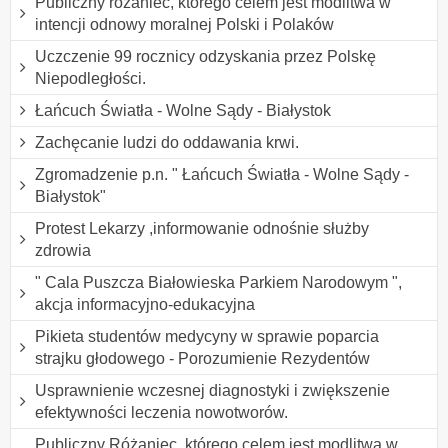
Publiczny różaniec, którego celem jest modlitwa w
intencji odnowy moralnej Polski i Polaków
Uczczenie 99 rocznicy odzyskania przez Polskę
Niepodległości.
Łańcuch Światła - Wolne Sądy - Białystok
Zachęcanie ludzi do oddawania krwi.
Zgromadzenie p.n. " Łańcuch Światła - Wolne Sądy -
Białystok"
Protest Lekarzy ,informowanie odnośnie służby
zdrowia
" Cala Puszcza Białowieska Parkiem Narodowym ",
akcja informacyjno-edukacyjna
Pikieta studentów medycyny w sprawie poparcia
strajku głodowego - Porozumienie Rezydentów
Usprawnienie wczesnej diagnostyki i zwiększenie
efektywności leczenia nowotworów.
Publiczny Różaniec, którego celem jest modlitwa w