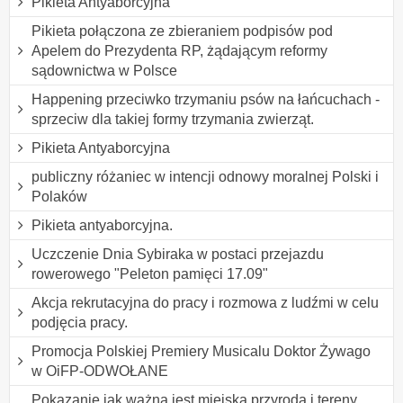
Pikieta Antyaborcyjna
Pikieta połączona ze zbieraniem podpisów pod
Apelem do Prezydenta RP, żądającym reformy
sądownictwa w Polsce
Happening przeciwko trzymaniu psów na łańcuchach -
sprzeciw dla takiej formy trzymania zwierząt.
Pikieta Antyaborcyjna
publiczny różaniec w intencji odnowy moralnej Polski i
Polaków
Pikieta antyaborcyjna.
Uczczenie Dnia Sybiraka w postaci przejazdu
rowerowego "Peleton pamięci 17.09"
Akcja rekrutacyjna do pracy i rozmowa z ludźmi w celu
podjęcia pracy.
Promocja Polskiej Premiery Musicalu Doktor Żywago
w OiFP-ODWOŁANE
Pokazanie jak ważna jest miejska przyroda i tereny