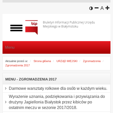
wersja k
zmniej
domy
z
A
Biuletyn Informacji Publicznej Urzędu
Miejskiego w Białymstoku
Włącz
menu
Menu
Aktualnie jesteś w:
Strona główna
URZĄD MIEJSKI
Zgromadzenia
Zgromadzenia 2017
MENU - ZGROMADZENIA 2017
Darmowe warsztaty rolkowe dla osób w każdym wieku.
Wyrażenie uznania, podziękowania i przywiązania do
drużyny Jagiellonia Białystok przez kibiców po
ostatnim meczu w sezonie 2017/2018.