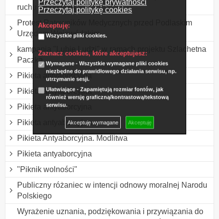
Przeczytaj politykę prywatności
ruchu drogowym
Przeczytaj politykę cookies
Protest Ratowników Medycznych przed Podlaskim
Akceptuję:
Urzędem Wojewódzkim
Wszystkie pliki cookies.
kampania "Lubię Ludzi" w ramach projektu Szlachetna
Zaznacz cookies, które akceptujesz:
Paczka
Wymagane - Wszystkie wymagane pliki cookies
niezbędne do prawidłowego działania serwisu, np.
Pikieta antyaborcyjna
utrzymanie sesji.
Ułatwiające - Zapamiętują rozmiar fontów, jak
Pikieta antyaborcyjna
również wersję graficzną/kontrastową/tekstową
serwisu.
Pikieta antyaborcyjna
Pikieta antyaborcyjna
Akceptuję wymagane
Akceptuję
Pikieta Antyaborcyjna. Modlitwa
Pikieta antyaborcyjna
"Piknik wolności"
Publiczny różaniec w intencji odnowy moralnej Narodu
Polskiego
Wyrażenie uznania, podziękowania i przywiązania do