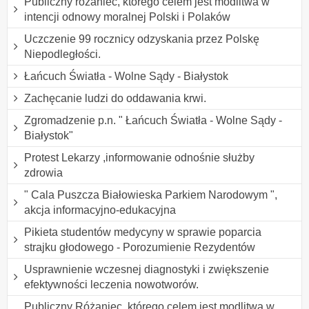
Publiczny różaniec, którego celem jest modlitwa w
intencji odnowy moralnej Polski i Polaków
Uczczenie 99 rocznicy odzyskania przez Polskę
Niepodległości.
Łańcuch Światła - Wolne Sądy - Białystok
Zachęcanie ludzi do oddawania krwi.
Zgromadzenie p.n. " Łańcuch Światła - Wolne Sądy -
Białystok"
Protest Lekarzy ,informowanie odnośnie służby
zdrowia
" Cala Puszcza Białowieska Parkiem Narodowym ",
akcja informacyjno-edukacyjna
Pikieta studentów medycyny w sprawie poparcia
strajku głodowego - Porozumienie Rezydentów
Usprawnienie wczesnej diagnostyki i zwiększenie
efektywności leczenia nowotworów.
Publiczny Różaniec, którego celem jest modlitwa w