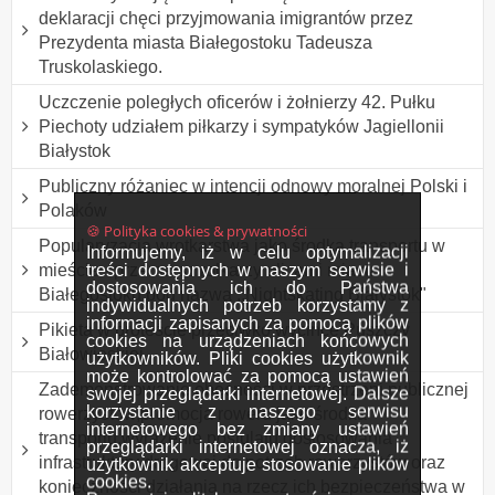
deklaracji chęci przyjmowania imigrantów przez
Prezydenta miasta Białegostoku Tadeusza
Truskolaskiego.
Uczczenie poległych oficerów i żołnierzy 42. Pułku
Piechoty udziałem piłkarzy i sympatyków Jagiellonii
Białystok
Publiczny różaniec w intencji odnowy moralnej Polski i
Polaków
🍪 Polityka cookies & prywatności
Popularyzacja wrotkarstwa jako środka transportu w
Informujemy, iż w celu optymalizacji
treści dostępnych w naszym serwisie i
mieście - przemarsz rolkarzy ulicami miasta
dostosowania ich do Państwa
Białegostoku pod nazwą ,,Nightskating Białystok"
indywidualnych potrzeb korzystamy z
informacji zapisanych za pomocą plików
Pikieta w proteście przeciwko wycince Puszczy
cookies na urządzeniach końcowych
Białowieskiej.
użytkowników. Pliki cookies użytkownik
może kontrolować za pomocą ustawień
Zademonstrowanie obecności w przestrzeni publicznej
swojej przeglądarki internetowej. Dalsze
korzystanie z naszego serwisu
rowerzystów,promocja roweru jako środka
internetowego bez zmiany ustawień
transportu,wyrażenie postulatu dostosowania
przeglądarki internetowej oznacza, iż
infrastruktury drogowej do potrzeb rowerzystów oraz
użytkownik akceptuje stosowanie plików
cookies.
konieczności działania na rzecz ich bezpieczeństwa w