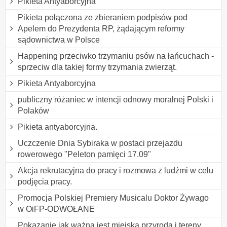
Pikieta Antyaborcyjna
Pikieta połączona ze zbieraniem podpisów pod
Apelem do Prezydenta RP, żądającym reformy
sądownictwa w Polsce
Happening przeciwko trzymaniu psów na łańcuchach -
sprzeciw dla takiej formy trzymania zwierząt.
Pikieta Antyaborcyjna
publiczny różaniec w intencji odnowy moralnej Polski i
Polaków
Pikieta antyaborcyjna.
Uczczenie Dnia Sybiraka w postaci przejazdu
rowerowego "Peleton pamięci 17.09"
Akcja rekrutacyjna do pracy i rozmowa z ludźmi w celu
podjęcia pracy.
Promocja Polskiej Premiery Musicalu Doktor Żywago
w OiFP-ODWOŁANE
Pokazanie jak ważna jest miejska przyroda i tereny