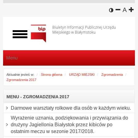
wersja k
zmniej
domy
z
A
Biuletyn Informacji Publicznej Urzędu
Miejskiego w Białymstoku
Włącz
menu
Menu
Aktualnie jesteś w:
Strona główna
URZĄD MIEJSKI
Zgromadzenia
Zgromadzenia 2017
MENU - ZGROMADZENIA 2017
Darmowe warsztaty rolkowe dla osób w każdym wieku.
Wyrażenie uznania, podziękowania i przywiązania do
drużyny Jagiellonia Białystok przez kibiców po
ostatnim meczu w sezonie 2017/2018.