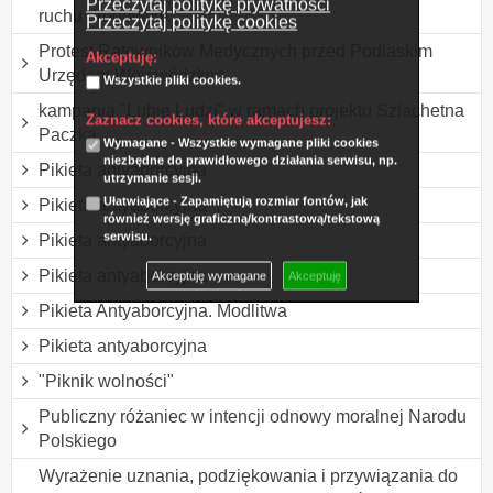
Przeczytaj politykę prywatności
ruchu drogowym
Przeczytaj politykę cookies
Protest Ratowników Medycznych przed Podlaskim
Akceptuję:
Urzędem Wojewódzkim
Wszystkie pliki cookies.
kampania "Lubię Ludzi" w ramach projektu Szlachetna
Zaznacz cookies, które akceptujesz:
Paczka
Wymagane - Wszystkie wymagane pliki cookies
niezbędne do prawidłowego działania serwisu, np.
Pikieta antyaborcyjna
utrzymanie sesji.
Ułatwiające - Zapamiętują rozmiar fontów, jak
Pikieta antyaborcyjna
również wersję graficzną/kontrastową/tekstową
serwisu.
Pikieta antyaborcyjna
Pikieta antyaborcyjna
Akceptuję wymagane
Akceptuję
Pikieta Antyaborcyjna. Modlitwa
Pikieta antyaborcyjna
"Piknik wolności"
Publiczny różaniec w intencji odnowy moralnej Narodu
Polskiego
Wyrażenie uznania, podziękowania i przywiązania do