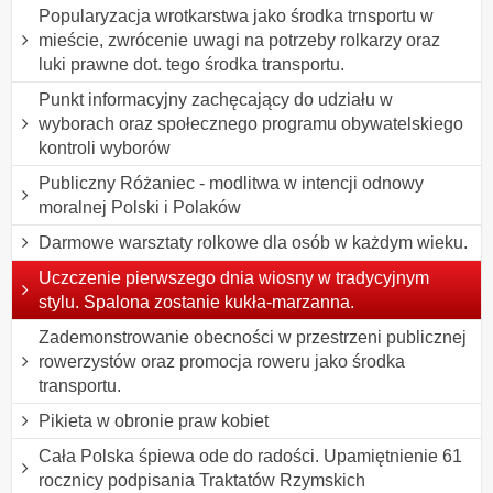
Popularyzacja wrotkarstwa jako środka trnsportu w
mieście, zwrócenie uwagi na potrzeby rolkarzy oraz
luki prawne dot. tego środka transportu.
Punkt informacyjny zachęcający do udziału w
wyborach oraz społecznego programu obywatelskiego
kontroli wyborów
Publiczny Różaniec - modlitwa w intencji odnowy
moralnej Polski i Polaków
Darmowe warsztaty rolkowe dla osób w każdym wieku.
Uczczenie pierwszego dnia wiosny w tradycyjnym
stylu. Spalona zostanie kukła-marzanna.
Zademonstrowanie obecności w przestrzeni publicznej
rowerzystów oraz promocja roweru jako środka
transportu.
Pikieta w obronie praw kobiet
Cała Polska śpiewa ode do radości. Upamiętnienie 61
rocznicy podpisania Traktatów Rzymskich