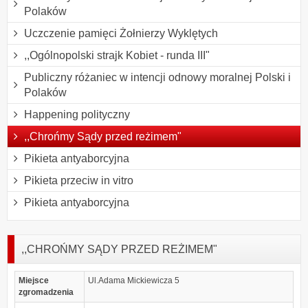
Polaków
Uczczenie pamięci Żołnierzy Wyklętych
,,Ogólnopolski strajk Kobiet - runda III"
Publiczny różaniec w intencji odnowy moralnej Polski i
Polaków
Happening polityczny
,,Chrońmy Sądy przed reżimem"
Pikieta antyaborcyjna
Pikieta przeciw in vitro
Pikieta antyaborcyjna
,,CHROŃMY SĄDY PRZED REŻIMEM"
Miejsce
Ul.Adama Mickiewicza 5
zgromadzenia