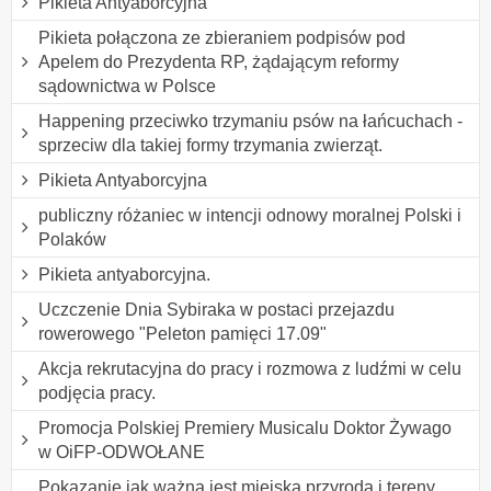
Pikieta Antyaborcyjna
Pikieta połączona ze zbieraniem podpisów pod
Apelem do Prezydenta RP, żądającym reformy
sądownictwa w Polsce
Happening przeciwko trzymaniu psów na łańcuchach -
sprzeciw dla takiej formy trzymania zwierząt.
Pikieta Antyaborcyjna
publiczny różaniec w intencji odnowy moralnej Polski i
Polaków
Pikieta antyaborcyjna.
Uczczenie Dnia Sybiraka w postaci przejazdu
rowerowego "Peleton pamięci 17.09"
Akcja rekrutacyjna do pracy i rozmowa z ludźmi w celu
podjęcia pracy.
Promocja Polskiej Premiery Musicalu Doktor Żywago
w OiFP-ODWOŁANE
Pokazanie jak ważna jest miejska przyroda i tereny