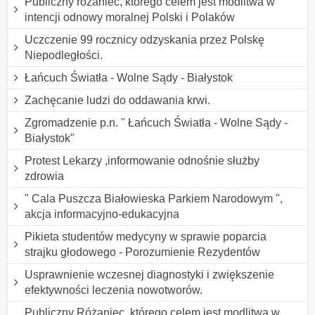
Publiczny różaniec, którego celem jest modlitwa w
intencji odnowy moralnej Polski i Polaków
Uczczenie 99 rocznicy odzyskania przez Polskę
Niepodległości.
Łańcuch Światła - Wolne Sądy - Białystok
Zachęcanie ludzi do oddawania krwi.
Zgromadzenie p.n. " Łańcuch Światła - Wolne Sądy -
Białystok"
Protest Lekarzy ,informowanie odnośnie służby
zdrowia
" Cala Puszcza Białowieska Parkiem Narodowym ",
akcja informacyjno-edukacyjna
Pikieta studentów medycyny w sprawie poparcia
strajku głodowego - Porozumienie Rezydentów
Usprawnienie wczesnej diagnostyki i zwiększenie
efektywności leczenia nowotworów.
Publiczny Różaniec, którego celem jest modlitwa w