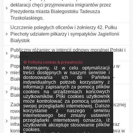
deklaracji chęci przyjmowania imigrantów przez
Prezydenta miasta Białegostoku Tadeusza
Truskolaskiego.
Uczczenie poległych oficerów i żołnierzy 42. Pułku
Piechoty udziałem piłkarzy i sympatyków Jagiellonii
Białystok
Publiczny różaniec w intencji odnowy moralnej Polski i
Polaków
🍪 Polityka cookies & prywatności
Popularyzacja wrotkarstwa jako środka transportu w
Informujemy, iż w celu optymalizacji
treści dostępnych w naszym serwisie i
mieście - przemarsz rolkarzy ulicami miasta
dostosowania ich do Państwa
Białegostoku pod nazwą ,,Nightskating Białystok"
indywidualnych potrzeb korzystamy z
informacji zapisanych za pomocą plików
Pikieta w proteście przeciwko wycince Puszczy
cookies na urządzeniach końcowych
Białowieskiej.
użytkowników. Pliki cookies użytkownik
może kontrolować za pomocą ustawień
Zademonstrowanie obecności w przestrzeni publicznej
swojej przeglądarki internetowej. Dalsze
korzystanie z naszego serwisu
rowerzystów,promocja roweru jako środka
internetowego bez zmiany ustawień
transportu,wyrażenie postulatu dostosowania
przeglądarki internetowej oznacza, iż
infrastruktury drogowej do potrzeb rowerzystów oraz
użytkownik akceptuje stosowanie plików
cookies.
konieczności działania na rzecz ich bezpieczeństwa w