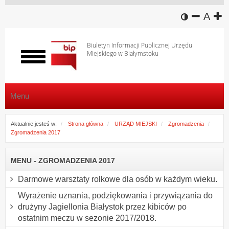
wersja k
zmniej
domy
z
A
Biuletyn Informacji Publicznej Urzędu
Miejskiego w Białymstoku
Włącz
menu
Menu
Aktualnie jesteś w:
Strona główna
URZĄD MIEJSKI
Zgromadzenia
Zgromadzenia 2017
MENU - ZGROMADZENIA 2017
Darmowe warsztaty rolkowe dla osób w każdym wieku.
Wyrażenie uznania, podziękowania i przywiązania do
drużyny Jagiellonia Białystok przez kibiców po
ostatnim meczu w sezonie 2017/2018.