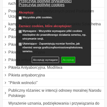
Przeczytaj politykę prywatności
ruchu drogowym
Przeczytaj politykę cookies
Protest Ratowników Medycznych przed Podlaskim
Akceptuję:
Urzędem Wojewódzkim
Wszystkie pliki cookies.
kampania "Lubię Ludzi" w ramach projektu Szlachetna
Zaznacz cookies, które akceptujesz:
Paczka
Wymagane - Wszystkie wymagane pliki cookies
niezbędne do prawidłowego działania serwisu, np.
Pikieta antyaborcyjna
utrzymanie sesji.
Ułatwiające - Zapamiętują rozmiar fontów, jak
Pikieta antyaborcyjna
również wersję graficzną/kontrastową/tekstową
serwisu.
Pikieta antyaborcyjna
Pikieta antyaborcyjna
Akceptuję wymagane
Akceptuję
Pikieta Antyaborcyjna. Modlitwa
Pikieta antyaborcyjna
"Piknik wolności"
Publiczny różaniec w intencji odnowy moralnej Narodu
Polskiego
Wyrażenie uznania, podziękowania i przywiązania do