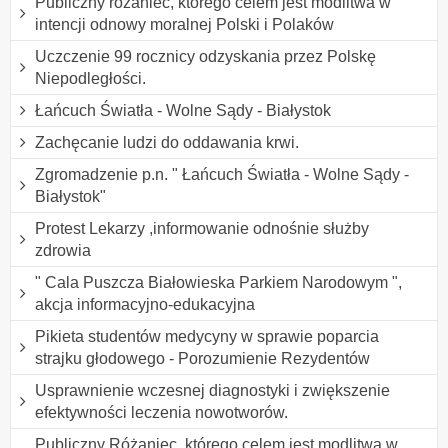
Publiczny różaniec, którego celem jest modlitwa w
intencji odnowy moralnej Polski i Polaków
Uczczenie 99 rocznicy odzyskania przez Polskę
Niepodległości.
Łańcuch Światła - Wolne Sądy - Białystok
Zachęcanie ludzi do oddawania krwi.
Zgromadzenie p.n. " Łańcuch Światła - Wolne Sądy -
Białystok"
Protest Lekarzy ,informowanie odnośnie służby
zdrowia
" Cala Puszcza Białowieska Parkiem Narodowym ",
akcja informacyjno-edukacyjna
Pikieta studentów medycyny w sprawie poparcia
strajku głodowego - Porozumienie Rezydentów
Usprawnienie wczesnej diagnostyki i zwiększenie
efektywności leczenia nowotworów.
Publiczny Różaniec, którego celem jest modlitwa w