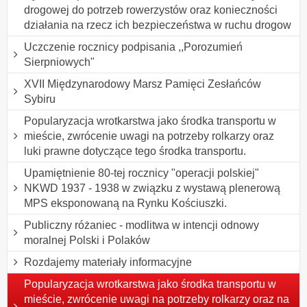
drogowej do potrzeb rowerzystów oraz konieczności
działania na rzecz ich bezpieczeństwa w ruchu drogow
Uczczenie rocznicy podpisania ,,Porozumień
Sierpniowych"
XVII Międzynarodowy Marsz Pamięci Zesłańców
Sybiru
Popularyzacja wrotkarstwa jako środka transportu w
mieście, zwrócenie uwagi na potrzeby rolkarzy oraz
luki prawne dotyczące tego środka transportu.
Upamiętnienie 80-tej rocznicy "operacji polskiej"
NKWD 1937 - 1938 w związku z wystawą plenerową
MPS eksponowaną na Rynku Kościuszki.
Publiczny różaniec - modlitwa w intencji odnowy
moralnej Polski i Polaków
Rozdajemy materiały informacyjne
Popularyzacja wrotkarstwa jako środka transportu w
mieście, zwrócenie uwagi na potrzeby rolkarzy oraz na