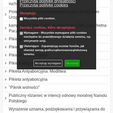
Przeczytaj politykę prywatności
ruchu drogowym
Przeczytaj politykę cookies
Protest Ratowników Medycznych przed Podlaskim
Akceptuję:
Urzędem Wojewódzkim
Wszystkie pliki cookies.
kampania "Lubię Ludzi" w ramach projektu Szlachetna
Zaznacz cookies, które akceptujesz:
Paczka
Wymagane - Wszystkie wymagane pliki cookies
niezbędne do prawidłowego działania serwisu, np.
Pikieta antyaborcyjna
utrzymanie sesji.
Ułatwiające - Zapamiętują rozmiar fontów, jak
Pikieta antyaborcyjna
również wersję graficzną/kontrastową/tekstową
serwisu.
Pikieta antyaborcyjna
Pikieta antyaborcyjna
Akceptuję wymagane
Akceptuję
Pikieta Antyaborcyjna. Modlitwa
Pikieta antyaborcyjna
"Piknik wolności"
Publiczny różaniec w intencji odnowy moralnej Narodu
Polskiego
Wyrażenie uznania, podziękowania i przywiązania do