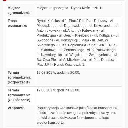
Miejsce
Miejsce rozpoczęcia - Rynek Kościuszki 1.
zgromadzenia
Trasa
Rynek Kościuszki 1- Plac J.P.II - Plac D. Lussy - Al.
przemarszu
Piłsudskiego - ul. Dąbrowskiego - ul. Knyszyńska - ul.
Antoniukowska - ul. Antoniuk Fabryczny - ul.
Produkcyjna - ul. Gen. F. Kleeberga - ul. Kołłątaja - ul.
Swobodna - Al. Konstytucji 3 Maja - ul. Den. W.
Sikorskiego - ul. Ks. Popiełuszki - tunel Gen. F. Nila -
ul. Składowa - ul. Żeromskiego - Al. K. Puławskiego -
ul. Kawaleryjska - ul. Wiejska - ul. Zwierzyniecka - ul.
Św. Ojca Pio - ul. A. Mickiewicza - pl. Plac D. Lussy -
Plac J.P.II - Rynek Kościuszki 1.
Termin
19.08.2017r. godzina 20.00.
zgromadzenia
(rozpoczęcie)
Termin
19.08.2017r. godzina 22.00.
zgromadzenia
(zakończenie)
W sprawie
Popularyzacja wrotkarstwa jako środka transportu w
mieście, zwrócenie uwagi na potrzeby rolkarzy oraz
na luki prawne dotyczące funkcjonowania tego
środka transportu.