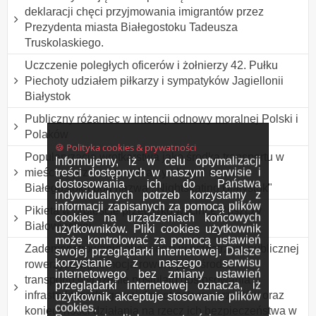
deklaracji chęci przyjmowania imigrantów przez
Prezydenta miasta Białegostoku Tadeusza
Truskolaskiego.
Uczczenie poległych oficerów i żołnierzy 42. Pułku
Piechoty udziałem piłkarzy i sympatyków Jagiellonii
Białystok
Publiczny różaniec w intencji odnowy moralnej Polski i
Polaków
🍪 Polityka cookies & prywatności
Popularyzacja wrotkarstwa jako środka transportu w
Informujemy, iż w celu optymalizacji
treści dostępnych w naszym serwisie i
mieście - przemarsz rolkarzy ulicami miasta
dostosowania ich do Państwa
Białegostoku pod nazwą ,,Nightskating Białystok"
indywidualnych potrzeb korzystamy z
informacji zapisanych za pomocą plików
Pikieta w proteście przeciwko wycince Puszczy
cookies na urządzeniach końcowych
Białowieskiej.
użytkowników. Pliki cookies użytkownik
może kontrolować za pomocą ustawień
Zademonstrowanie obecności w przestrzeni publicznej
swojej przeglądarki internetowej. Dalsze
korzystanie z naszego serwisu
rowerzystów,promocja roweru jako środka
internetowego bez zmiany ustawień
transportu,wyrażenie postulatu dostosowania
przeglądarki internetowej oznacza, iż
infrastruktury drogowej do potrzeb rowerzystów oraz
użytkownik akceptuje stosowanie plików
cookies.
konieczności działania na rzecz ich bezpieczeństwa w