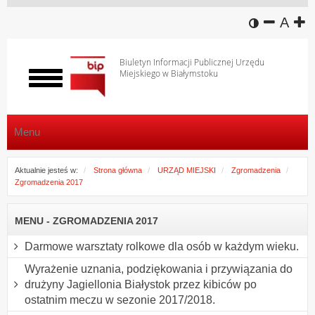
wersja k
zmniej
domy
z
A
Biuletyn Informacji Publicznej Urzędu
Miejskiego w Białymstoku
Włącz
menu
Menu
Aktualnie jesteś w:
Strona główna
URZĄD MIEJSKI
Zgromadzenia
Zgromadzenia 2017
MENU - ZGROMADZENIA 2017
Darmowe warsztaty rolkowe dla osób w każdym wieku.
Wyrażenie uznania, podziękowania i przywiązania do
drużyny Jagiellonia Białystok przez kibiców po
ostatnim meczu w sezonie 2017/2018.