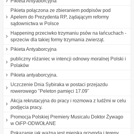
Pikieta Antyaborcyjna
Pikieta połączona ze zbieraniem podpisów pod
Apelem do Prezydenta RP, żądającym reformy
sądownictwa w Polsce
Happening przeciwko trzymaniu psów na łańcuchach -
sprzeciw dla takiej formy trzymania zwierząt.
Pikieta Antyaborcyjna
publiczny różaniec w intencji odnowy moralnej Polski i
Polaków
Pikieta antyaborcyjna.
Uczczenie Dnia Sybiraka w postaci przejazdu
rowerowego "Peleton pamięci 17.09"
Akcja rekrutacyjna do pracy i rozmowa z ludźmi w celu
podjęcia pracy.
Promocja Polskiej Premiery Musicalu Doktor Żywago
w OiFP-ODWOŁANE
Pokazanie jak ważna jest miejska przyroda i tereny