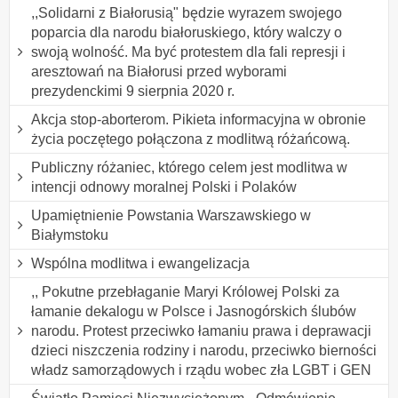
,,Solidarni z Białorusią" będzie wyrazem swojego
poparcia dla narodu białoruskiego, który walczy o
swoją wolność. Ma być protestem dla fali represji i
aresztowań na Białorusi przed wyborami
prezydenckimi 9 sierpnia 2020 r.
Akcja stop-aborterom. Pikieta informacyjna w obronie
życia poczętego połączona z modlitwą różańcową.
Publiczny różaniec, którego celem jest modlitwa w
intencji odnowy moralnej Polski i Polaków
Upamiętnienie Powstania Warszawskiego w
Białymstoku
Wspólna modlitwa i ewangelizacja
,, Pokutne przebłaganie Maryi Królowej Polski za
łamanie dekalogu w Polsce i Jasnogórskich ślubów
narodu. Protest przeciwko łamaniu prawa i deprawacji
dzieci niszczenia rodziny i narodu, przeciwko bierności
władz samorządowych i rządu wobec zła LGBT i GEN