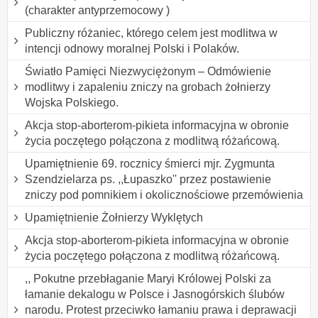
(charakter antyprzemocowy )
Publiczny różaniec, którego celem jest modlitwa w
intencji odnowy moralnej Polski i Polaków.
Światło Pamięci Niezwyciężonym – Odmówienie
modlitwy i zapaleniu zniczy na grobach żołnierzy
Wojska Polskiego.
Akcja stop-aborterom-pikieta informacyjna w obronie
życia poczętego połączona z modlitwą różańcową.
Upamiętnienie 69. rocznicy śmierci mjr. Zygmunta
Szendzielarza ps. ,,Łupaszko'' przez postawienie
zniczy pod pomnikiem i okolicznościowe przemówienia
Upamiętnienie Żołnierzy Wyklętych
Akcja stop-aborterom-pikieta informacyjna w obronie
życia poczętego połączona z modlitwą różańcową.
,, Pokutne przebłaganie Maryi Królowej Polski za
łamanie dekalogu w Polsce i Jasnogórskich ślubów
narodu. Protest przeciwko łamaniu prawa i deprawacji