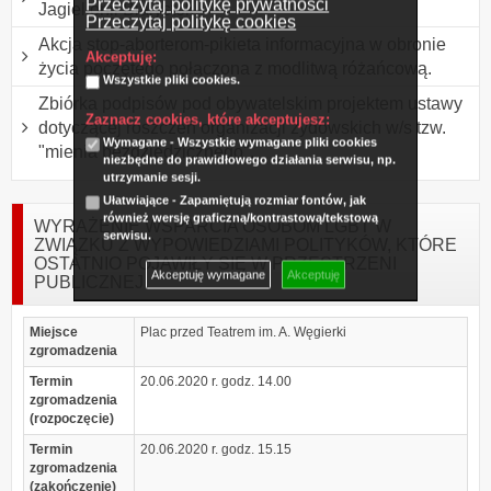
Przeczytaj politykę prywatności
Jagiellonii Białystok
Przeczytaj politykę cookies
Akcja stop-aborterom-pikieta informacyjna w obronie
Akceptuję:
życia poczętego połączona z modlitwą różańcową.
Wszystkie pliki cookies.
Zbiórka podpisów pod obywatelskim projektem ustawy
Zaznacz cookies, które akceptujesz:
dotyczącej roszczeń organizacji żydowskich w/s tzw.
Wymagane - Wszystkie wymagane pliki cookies
"mienia bezdziedzicznego".
niezbędne do prawidłowego działania serwisu, np.
utrzymanie sesji.
Ułatwiające - Zapamiętują rozmiar fontów, jak
również wersję graficzną/kontrastową/tekstową
WYRAŻENIE WSPARCIA OSOBOM LGBT W
serwisu.
ZWIĄZKU Z WYPOWIEDZIAMI POLITYKÓW, KTÓRE
OSTATNIO POJAWIŁY SIĘ W PRZESTRZENI
Akceptuję wymagane
Akceptuję
PUBLICZNEJ
Miejsce
Plac przed Teatrem im. A. Węgierki
zgromadzenia
Termin
20.06.2020 r. godz. 14.00
zgromadzenia
(rozpoczęcie)
Termin
20.06.2020 r. godz. 15.15
zgromadzenia
(zakończenie)