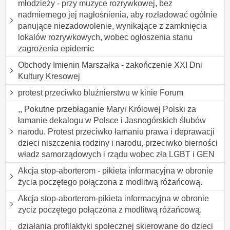
młodzieży - przy muzyce rozrywkowej, bez
nadmiernego jej nagłośnienia, aby rozładować ogólnie
panujące niezadowolenie, wynikające z zamknięcia
lokalów rozrywkowych, wobec ogłoszenia stanu
zagrożenia epidemic
Obchody Imienin Marszałka - zakończenie XXI Dni
Kultury Kresowej
protest przeciwko bluźnierstwu w kinie Forum
,, Pokutne przebłaganie Maryi Królowej Polski za
łamanie dekalogu w Polsce i Jasnogórskich ślubów
narodu. Protest przeciwko łamaniu prawa i deprawacji
dzieci niszczenia rodziny i narodu, przeciwko bierności
władz samorządowych i rządu wobec zła LGBT i GEN
Akcja stop-aborterom - pikieta informacyjna w obronie
życia poczętego połączona z modlitwą różańcową.
Akcja stop-aborterom-pikieta informacyjna w obronie
zyciz poczętego połączona z modlitwą różańcową.
działania profilaktyki społecznej skierowane do dzieci