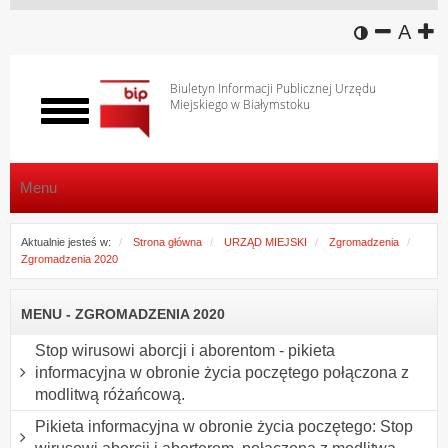
wersja k
zmniej
domy
z
A
Biuletyn Informacji Publicznej Urzędu
Miejskiego w Białymstoku
Włącz
menu
Menu
Aktualnie jesteś w:
Strona główna
URZĄD MIEJSKI
Zgromadzenia
Zgromadzenia 2020
MENU - ZGROMADZENIA 2020
Stop wirusowi aborcji i aborentom - pikieta
informacyjna w obronie życia poczętego połączona z
modlitwą różańcową.
Pikieta informacyjna w obronie życia poczętego: Stop