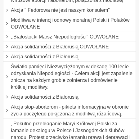
wirusowi aborcji i aborterom, połączona z modlitwą
Akcja " Fedorowa nie jest naszym konsulem"
Modlitwa w intencji odnowy moralnej Polski i Polaków
ODWOŁANE
,,Białostocki Marsz Niepodległości" ODWOŁANE
Akcja solidarności z Białorusią ODWOŁANE
Akcja solidarności z Białorusią
Światło pamięci Niezwyciężonym w dekadę 100 lecie
odzyskania Niepodległości - Celem akcji jest zapalenie
znicza na każdym grobie żołnierza i odmówienie
krótkiej modlitwy.
Akcja solidarności z Białorusią
Akcja stop-aborterom - pikieta informacyjna w obronie
życia poczętego połączona z modlitwą różańcową.
,,Pokutne przebłaganie Maryi Królowej Polski za
łamanie dekalogu w Polsce i Jasnogórskich ślubów
narodu. Protest przeciwko łamaniu prawa i deprawacji