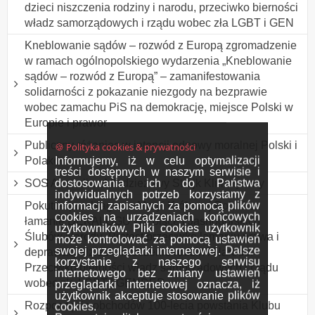
dzieci niszczenia rodziny i narodu, przeciwko bierności
władz samorządowych i rządu wobec zła LGBT i GEN
Kneblowanie sądów – rozwód z Europą zgromadzenie
w ramach ogólnopolskiego wydarzenia „Kneblowanie
sądów – rozwód z Europą” – zamanifestowania
solidarności z pokazanie niezgody na bezprawie
wobec zamachu PiS na demokrację, miejsce Polski w
Europie i prawor
Publiczny różaniec w intencji odnowy moralnej Polski i
🍪 Polityka cookies & prywatności
Informujemy, iż w celu optymalizacji
Polaków
treści dostępnych w naszym serwisie i
dostosowania ich do Państwa
SOS Australia - Młodzieżowy Strajk Klimatyczny
indywidualnych potrzeb korzystamy z
informacji zapisanych za pomocą plików
Pokutne przebłaganie Maryi Królowej Polski za
cookies na urządzeniach końcowych
łamanie DEKALOGU w Polsce i Jasnogórskich
użytkowników. Pliki cookies użytkownik
Ślubów Narodu. Protest przeciwko łamaniu prawa i
może kontrolować za pomocą ustawień
swojej przeglądarki internetowej. Dalsze
deprawacji dzieci, niszczenie rodzin i Narodu.
korzystanie z naszego serwisu
Przeciwko bierności władz samorządowych i rządu
internetowego bez zmiany ustawień
wobec zła LGBT i GENDER
przeglądarki internetowej oznacza, iż
użytkownik akceptuje stosowanie plików
Rozpoczęcie obchodów 100-lecia powstania Klubu
cookies.