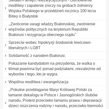
Światło Pamięci Niezwyciężonym - Odmówienie
modlitwy i zapalenie zniczy na grobach żołnierzy
Wojska Polskiego w przeddzień rocznicy 100 lecia
Bitwy o Białystok
,,Zwrócenie uwagi władzy Białoruskiej, zwolnienie
więźniów politycznych na terytorium Republiki
Białorusi i rezygnacja obecnego rządu"
Sprzeciw wobec hipokryzji środowisk lewicowo-
liberalnych i LGBT
Solidarność z narodem Białorusi.
Pokazanie kandydatom na prezydenta, że walka o
klimat powinna być ponad podziałami, niezależnie od
wyborów i tego, kto je wygra.
Wspólna modlitwa i ewangelizacja
,,Pokutne przebłaganie Maryi Królowej Polski za
łamanie dekalogu w Polsce i Jasnogórskich ślubów
narodu. Protest przeciwko łamaniu prawa i deprawacji
dzieci niszczenia rodziny i narodu, przeciwko bierności