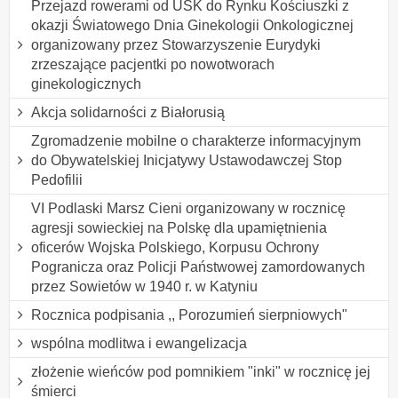
Przejazd rowerami od USK do Rynku Kościuszki z
okazji Światowego Dnia Ginekologii Onkologicznej
organizowany przez Stowarzyszenie Eurydyki
zrzeszające pacjentki po nowotworach
ginekologicznych
Akcja solidarności z Białorusią
Zgromadzenie mobilne o charakterze informacyjnym
do Obywatelskiej Inicjatywy Ustawodawczej Stop
Pedofilii
VI Podlaski Marsz Cieni organizowany w rocznicę
agresji sowieckiej na Polskę dla upamiętnienia
oficerów Wojska Polskiego, Korpusu Ochrony
Pogranicza oraz Policji Państwowej zamordowanych
przez Sowietów w 1940 r. w Katyniu
Rocznica podpisania ,, Porozumień sierpniowych"
wspólna modlitwa i ewangelizacja
złożenie wieńców pod pomnikiem "inki" w rocznicę jej
śmierci