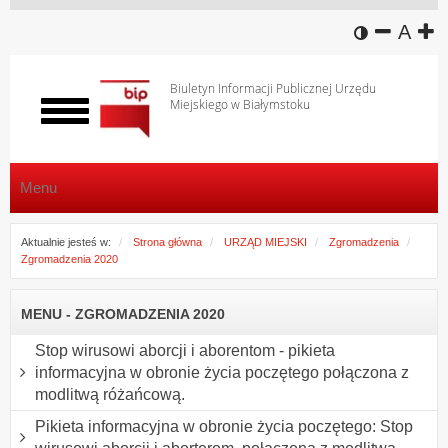
wersja k
zmniej
domy
z
A
Biuletyn Informacji Publicznej Urzędu
Miejskiego w Białymstoku
Włącz
menu
Menu
Aktualnie jesteś w:
Strona główna
URZĄD MIEJSKI
Zgromadzenia
Zgromadzenia 2020
MENU - ZGROMADZENIA 2020
Stop wirusowi aborcji i aborentom - pikieta
informacyjna w obronie życia poczętego połączona z
modlitwą różańcową.
Pikieta informacyjna w obronie życia poczętego: Stop