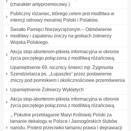
(charakter antyprzemocowy )
Publiczny różaniec, którego celem jest modlitwa w
intencji odnowy moralnej Polski i Polaków.
Światło Pamięci Niezwyciężonym – Odmówienie
modlitwy i zapaleniu zniczy na grobach żołnierzy
Wojska Polskiego.
Akcja stop-aborterom-pikieta informacyjna w obronie
życia poczętego połączona z modlitwą różańcową.
Upamiętnienie 69. rocznicy śmierci mjr. Zygmunta
Szendzielarza ps. ,,Łupaszko'' przez postawienie
zniczy pod pomnikiem i okolicznościowe przemówienia
Upamiętnienie Żołnierzy Wyklętych
Akcja stop-aborterom-pikieta informacyjna w obronie
życia poczętego połączona z modlitwą różańcową.
,, Pokutne przebłaganie Maryi Królowej Polski za
łamanie dekalogu w Polsce i Jasnogórskich ślubów
narodu. Protest przeciwko łamaniu prawa i deprawacji