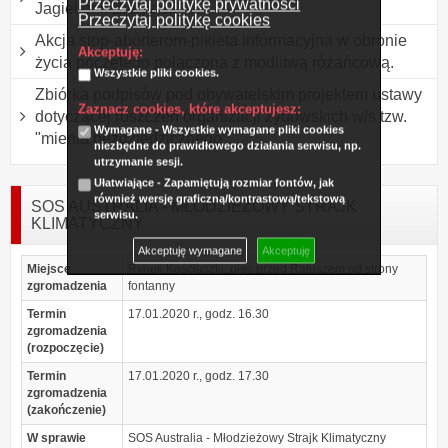
Przeczytaj politykę prywatności
Jagiellonii Białystok
Przeczytaj politykę cookies
Akcja stop-aborterom-pikieta informacyjna w obronie
Akceptuję:
życia poczętego połączona z modlitwą różańcową.
Wszystkie pliki cookies.
Zbiórka podpisów pod obywatelskim projektem ustawy
Zaznacz cookies, które akceptujesz:
dotyczącej roszczeń organizacji żydowskich w/s tzw.
Wymagane - Wszystkie wymagane pliki cookies
"mienia bezdziedzicznego".
niezbędne do prawidłowego działania serwisu, np.
utrzymanie sesji.
Ułatwiające - Zapamiętują rozmiar fontów, jak
również wersję graficzną/kontrastową/tekstową
SOS AUSTRALIA - MŁODZIEŻOWY STRAJK
serwisu.
KLIMATYCZNY
Akceptuję wymagane
Akceptuję
Miejsce
Rynek Kościuszki, plac przed Ratuszem od strony
zgromadzenia
fontanny
Termin
17.01.2020 r., godz. 16.30
zgromadzenia
(rozpoczęcie)
Termin
17.01.2020 r., godz. 17.30
zgromadzenia
(zakończenie)
W sprawie
SOS Australia - Młodzieżowy Strajk Klimatyczny