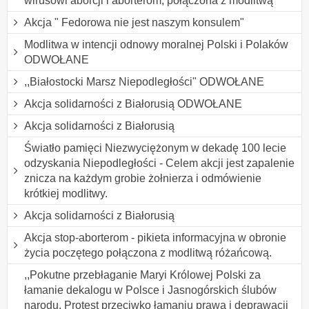
wirusowi aborcji i aborterom, połączona z modlitwą
Akcja " Fedorowa nie jest naszym konsulem"
Modlitwa w intencji odnowy moralnej Polski i Polaków
ODWOŁANE
,,Białostocki Marsz Niepodległości" ODWOŁANE
Akcja solidarności z Białorusią ODWOŁANE
Akcja solidarności z Białorusią
Światło pamięci Niezwyciężonym w dekadę 100 lecie
odzyskania Niepodległości - Celem akcji jest zapalenie
znicza na każdym grobie żołnierza i odmówienie
krótkiej modlitwy.
Akcja solidarności z Białorusią
Akcja stop-aborterom - pikieta informacyjna w obronie
życia poczętego połączona z modlitwą różańcową.
,,Pokutne przebłaganie Maryi Królowej Polski za
łamanie dekalogu w Polsce i Jasnogórskich ślubów
narodu. Protest przeciwko łamaniu prawa i deprawacji