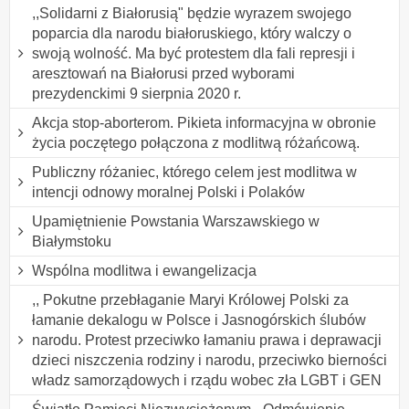
,,Solidarni z Białorusią" będzie wyrazem swojego
poparcia dla narodu białoruskiego, który walczy o
swoją wolność. Ma być protestem dla fali represji i
aresztowań na Białorusi przed wyborami
prezydenckimi 9 sierpnia 2020 r.
Akcja stop-aborterom. Pikieta informacyjna w obronie
życia poczętego połączona z modlitwą różańcową.
Publiczny różaniec, którego celem jest modlitwa w
intencji odnowy moralnej Polski i Polaków
Upamiętnienie Powstania Warszawskiego w
Białymstoku
Wspólna modlitwa i ewangelizacja
,, Pokutne przebłaganie Maryi Królowej Polski za
łamanie dekalogu w Polsce i Jasnogórskich ślubów
narodu. Protest przeciwko łamaniu prawa i deprawacji
dzieci niszczenia rodziny i narodu, przeciwko bierności
władz samorządowych i rządu wobec zła LGBT i GEN