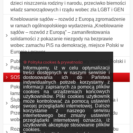
dzieci niszczenia rodziny i narodu, przeciwko bierności
władz samorządowych i rządu wobec zła LGBT i GEN
Kneblowanie sądów – rozwód z Europą zgromadzenie
w ramach ogólnopolskiego wydarzenia „Kneblowanie
sądów – rozwód z Europą” – zamanifestowania
solidarności z pokazanie niezgody na bezprawie
wobec zamachu PiS na demokrację, miejsce Polski w
Europie i prawor
Publiczny różaniec w intencji odnowy moralnej Polski i
🍪 Polityka cookies & prywatności
Informujemy, iż w celu optymalizacji
Polaków
treści dostępnych w naszym serwisie i
dostosowania ich do Państwa
SOS Australia - Młodzieżowy Strajk Klimatyczny
indywidualnych potrzeb korzystamy z
informacji zapisanych za pomocą plików
Pokutne przebłaganie Maryi Królowej Polski za
cookies na urządzeniach końcowych
łamanie DEKALOGU w Polsce i Jasnogórskich
użytkowników. Pliki cookies użytkownik
Ślubów Narodu. Protest przeciwko łamaniu prawa i
może kontrolować za pomocą ustawień
swojej przeglądarki internetowej. Dalsze
deprawacji dzieci, niszczenie rodzin i Narodu.
korzystanie z naszego serwisu
Przeciwko bierności władz samorządowych i rządu
internetowego bez zmiany ustawień
wobec zła LGBT i GENDER
przeglądarki internetowej oznacza, iż
użytkownik akceptuje stosowanie plików
Rozpoczęcie obchodów 100-lecia powstania Klubu
cookies.