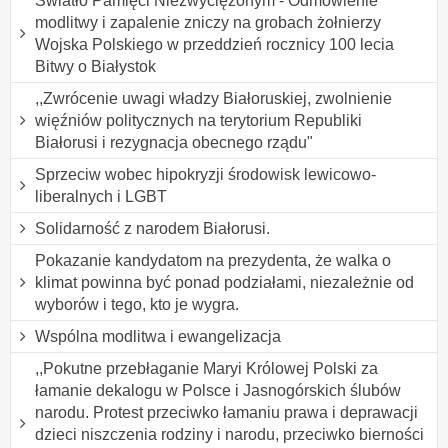
Światło Pamięci Niezwyciężonym - Odmówienie
modlitwy i zapalenie zniczy na grobach żołnierzy
Wojska Polskiego w przeddzień rocznicy 100 lecia
Bitwy o Białystok
,,Zwrócenie uwagi władzy Białoruskiej, zwolnienie
więźniów politycznych na terytorium Republiki
Białorusi i rezygnacja obecnego rządu"
Sprzeciw wobec hipokryzji środowisk lewicowo-
liberalnych i LGBT
Solidarność z narodem Białorusi.
Pokazanie kandydatom na prezydenta, że walka o
klimat powinna być ponad podziałami, niezależnie od
wyborów i tego, kto je wygra.
Wspólna modlitwa i ewangelizacja
,,Pokutne przebłaganie Maryi Królowej Polski za
łamanie dekalogu w Polsce i Jasnogórskich ślubów
narodu. Protest przeciwko łamaniu prawa i deprawacji
dzieci niszczenia rodziny i narodu, przeciwko bierności