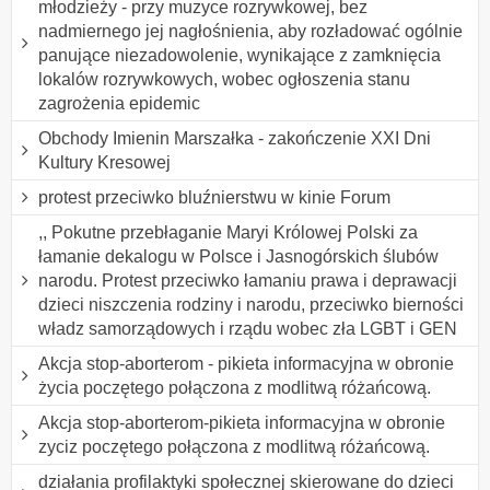
młodzieży - przy muzyce rozrywkowej, bez
nadmiernego jej nagłośnienia, aby rozładować ogólnie
panujące niezadowolenie, wynikające z zamknięcia
lokalów rozrywkowych, wobec ogłoszenia stanu
zagrożenia epidemic
Obchody Imienin Marszałka - zakończenie XXI Dni
Kultury Kresowej
protest przeciwko bluźnierstwu w kinie Forum
,, Pokutne przebłaganie Maryi Królowej Polski za
łamanie dekalogu w Polsce i Jasnogórskich ślubów
narodu. Protest przeciwko łamaniu prawa i deprawacji
dzieci niszczenia rodziny i narodu, przeciwko bierności
władz samorządowych i rządu wobec zła LGBT i GEN
Akcja stop-aborterom - pikieta informacyjna w obronie
życia poczętego połączona z modlitwą różańcową.
Akcja stop-aborterom-pikieta informacyjna w obronie
zyciz poczętego połączona z modlitwą różańcową.
działania profilaktyki społecznej skierowane do dzieci