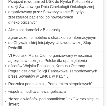
Przejazd rowerami od USK do Rynku Kościuszki z
okazji Światowego Dnia Ginekologii Onkologicznej
organizowany przez Stowarzyszenie Eurydyki
zrzeszające pacjentki po nowotworach
ginekologicznych
Akcja solidarności z Białorusią
Zgromadzenie mobilne o charakterze informacyjnym
do Obywatelskiej Inicjatywy Ustawodawczej Stop
Pedofilii
VI Podlaski Marsz Cieni organizowany w rocznicę
agresji sowieckiej na Polskę dla upamiętnienia
oficerów Wojska Polskiego, Korpusu Ochrony
Pogranicza oraz Policji Państwowej zamordowanych
przez Sowietów w 1940 r. w Katyniu
Rocznica podpisania ,, Porozumień sierpniowych"
wspólna modlitwa i ewangelizacja
złożenie wieńców pod pomnikiem "inki" w rocznicę jej
śmierci