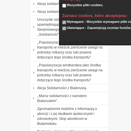
Akcja solidarnościowa z Białorusią
Wszystkie pliki cookies.
Akcja solidarności z Białorusią.
Zaznacz cookies, które akceptujesz:
Uroczyste odsłonięcie tablicy
Wymagane - Wszystkie wymagane pliki coo
upamiętniającej Porozumienia
Ułatwiające - Zapamiętują rozmiar fontów
Sierpniowego oraz Powstanie NSZZ
,,Solidarność"
,,Popularyzacja wrotkarstwa jako środka
transportu w mieście,zwrócenie uwagi na
potrzeby rolkarzy oraz luki prawne
dotyczące tego środka transportu".
,,Popularyzacja wrotkarstwa jako środka
transportu w mieście,zwrócenie uwagi na
potrzeby rolkarzy oraz luki prawne
dotyczące tego środka transportu".
Akcja Solidarności z Białorusią .
,,Marsz solidarności z narodem
Białoruskim".
Zgromadzenie mobilne z informacją o
aborcji i z jej skutkami społecznymi i
zdrowotnymi. Stop aborterom w
Białymstoku.