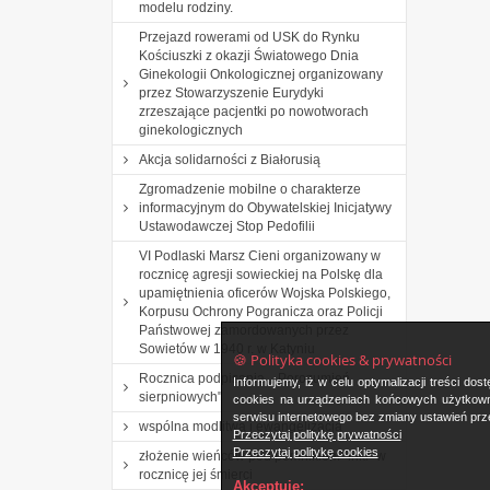
modelu rodziny.
Przejazd rowerami od USK do Rynku
Kościuszki z okazji Światowego Dnia
Ginekologii Onkologicznej organizowany
przez Stowarzyszenie Eurydyki
zrzeszające pacjentki po nowotworach
ginekologicznych
Akcja solidarności z Białorusią
Zgromadzenie mobilne o charakterze
informacyjnym do Obywatelskiej Inicjatywy
Ustawodawczej Stop Pedofilii
VI Podlaski Marsz Cieni organizowany w
rocznicę agresji sowieckiej na Polskę dla
upamiętnienia oficerów Wojska Polskiego,
Korpusu Ochrony Pogranicza oraz Policji
Państwowej zamordowanych przez
Sowietów w 1940 r. w Katyniu
🍪 Polityka cookies & prywatności
Rocznica podpisania ,, Porozumień
Informujemy, iż w celu optymalizacji treści d
sierpniowych"
cookies na urządzeniach końcowych użytkowni
serwisu internetowego bez zmiany ustawień prze
wspólna modlitwa i ewangelizacja
Przeczytaj politykę prywatności
Przeczytaj politykę cookies
złożenie wieńców pod pomnikiem "inki" w
rocznicę jej śmierci
Akceptuję: