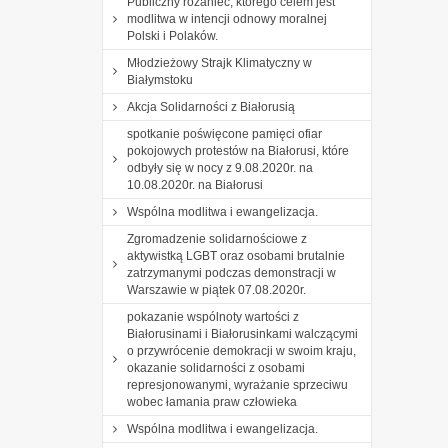
Publiczny różaniec, którego celem jest
modlitwa w intencji odnowy moralnej
Polski i Polaków.
Młodzieżowy Strajk Klimatyczny w
Białymstoku
Akcja Solidarności z Białorusią
spotkanie poświęcone pamięci ofiar
pokojowych protestów na Białorusi, które
odbyły się w nocy z 9.08.2020r. na
10.08.2020r. na Białorusi
Wspólna modlitwa i ewangelizacja.
Zgromadzenie solidarnościowe z
aktywistką LGBT oraz osobami brutalnie
zatrzymanymi podczas demonstracji w
Warszawie w piątek 07.08.2020r.
pokazanie wspólnoty wartości z
Białorusinami i Białorusinkami walczącymi
o przywrócenie demokracji w swoim kraju,
okazanie solidarności z osobami
represjonowanymi, wyrażanie sprzeciwu
wobec łamania praw człowieka
Wspólna modlitwa i ewangelizacja.