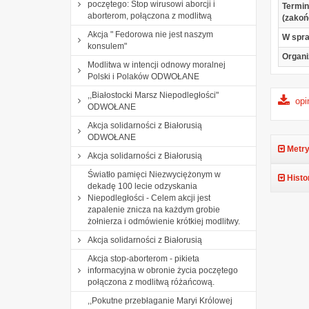
poczętego: Stop wirusowi aborcji i
Termin
aborterom, połączona z modlitwą
(zakoń
Akcja " Fedorowa nie jest naszym
W spr
konsulem"
Organi
Modlitwa w intencji odnowy moralnej
Polski i Polaków ODWOŁANE
,,Białostocki Marsz Niepodległości"
opi
ODWOŁANE
Akcja solidarności z Białorusią
ODWOŁANE
Metry
Akcja solidarności z Białorusią
Światło pamięci Niezwyciężonym w
Histo
dekadę 100 lecie odzyskania
Niepodległości - Celem akcji jest
zapalenie znicza na każdym grobie
żołnierza i odmówienie krótkiej modlitwy.
Akcja solidarności z Białorusią
Akcja stop-aborterom - pikieta
informacyjna w obronie życia poczętego
połączona z modlitwą różańcową.
,,Pokutne przebłaganie Maryi Królowej