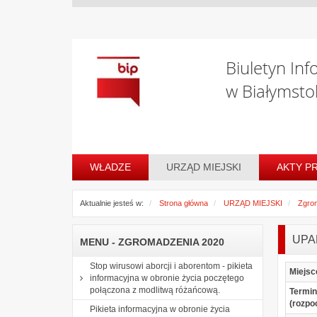
Biuletyn Inf
w Białymsto
WŁADZE
URZĄD MIEJSKI
AKTY P
Aktualnie jesteś w:
Strona główna
URZĄD MIEJSKI
Zgro
UPA
MENU - ZGROMADZENIA 2020
Stop wirusowi aborcji i aborentom - pikieta
Miejsc
informacyjna w obronie życia poczętego
połączona z modlitwą różańcową.
Termin
(rozpo
Pikieta informacyjna w obronie życia