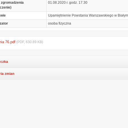
 zgromadzenia
01.08.2020 r. godz. 17.30
czenie)
awie
Upamiętnienie Powstania Warszawskiego w Białym
zator
osoba fizyczna
nia 76.pdf
(PDF, 630.89 KB)
czka
ria zmian