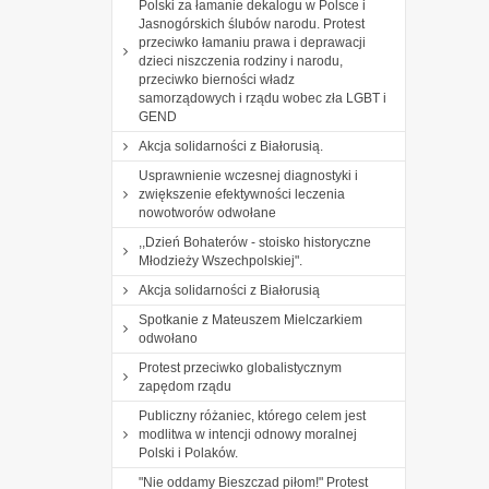
Polski za łamanie dekalogu w Polsce i
Jasnogórskich ślubów narodu. Protest
przeciwko łamaniu prawa i deprawacji
dzieci niszczenia rodziny i narodu,
przeciwko bierności władz
samorządowych i rządu wobec zła LGBT i
GEND
Akcja solidarności z Białorusią.
Usprawnienie wczesnej diagnostyki i
zwiększenie efektywności leczenia
nowotworów odwołane
,,Dzień Bohaterów - stoisko historyczne
Młodzieży Wszechpolskiej".
Akcja solidarności z Białorusią
Spotkanie z Mateuszem Mielczarkiem
odwołano
Protest przeciwko globalistycznym
zapędom rządu
Publiczny różaniec, którego celem jest
modlitwa w intencji odnowy moralnej
Polski i Polaków.
"Nie oddamy Bieszczad piłom!" Protest