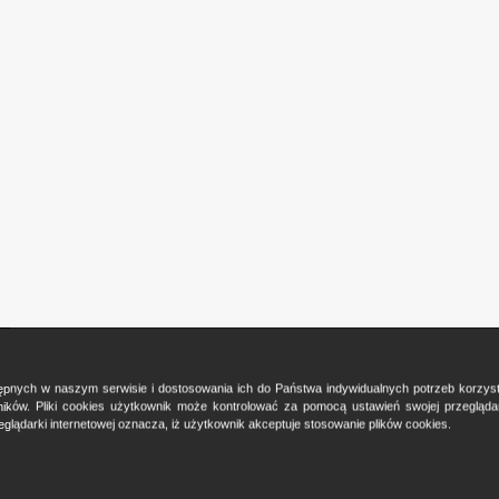
ostępnych w naszym serwisie i dostosowania ich do Państwa indywidualnych potrzeb korzy
ków. Pliki cookies użytkownik może kontrolować za pomocą ustawień swojej przeglądark
glądarki internetowej oznacza, iż użytkownik akceptuje stosowanie plików cookies.