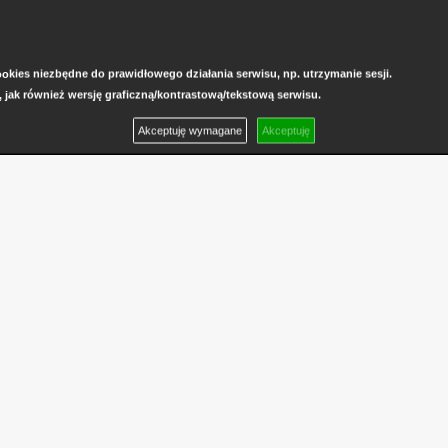
kies niezbędne do prawidłowego działania serwisu, np. utrzymanie sesji.
, jak również wersję graficzną/kontrastową/tekstową serwisu.
Akceptuję wymagane
Akceptuję