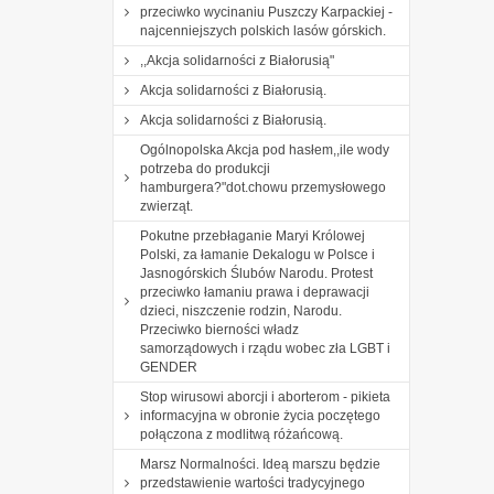
przeciwko wycinaniu Puszczy Karpackiej -
najcenniejszych polskich lasów górskich.
,,Akcja solidarności z Białorusią"
Akcja solidarności z Białorusią.
Akcja solidarności z Białorusią.
Ogólnopolska Akcja pod hasłem,,ile wody
potrzeba do produkcji
hamburgera?"dot.chowu przemysłowego
zwierząt.
Pokutne przebłaganie Maryi Królowej
Polski, za łamanie Dekalogu w Polsce i
Jasnogórskich Ślubów Narodu. Protest
przeciwko łamaniu prawa i deprawacji
dzieci, niszczenie rodzin, Narodu.
Przeciwko bierności władz
samorządowych i rządu wobec zła LGBT i
GENDER
Stop wirusowi aborcji i aborterom - pikieta
informacyjna w obronie życia poczętego
połączona z modlitwą różańcową.
Marsz Normalności. Ideą marszu będzie
przedstawienie wartości tradycyjnego