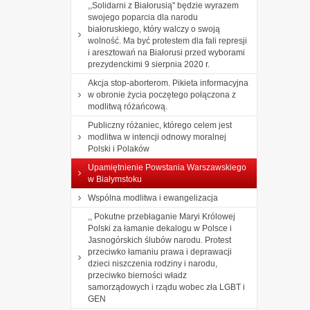
,,Solidarni z Białorusią" będzie wyrazem
swojego poparcia dla narodu
białoruskiego, który walczy o swoją
wolność. Ma być protestem dla fali represji
i aresztowań na Białorusi przed wyborami
prezydenckimi 9 sierpnia 2020 r.
Akcja stop-aborterom. Pikieta informacyjna
w obronie życia poczętego połączona z
modlitwą różańcową.
Publiczny różaniec, którego celem jest
modlitwa w intencji odnowy moralnej
Polski i Polaków
Upamiętnienie Powstania Warszawskiego
w Białymstoku
Wspólna modlitwa i ewangelizacja
,, Pokutne przebłaganie Maryi Królowej
Polski za łamanie dekalogu w Polsce i
Jasnogórskich ślubów narodu. Protest
przeciwko łamaniu prawa i deprawacji
dzieci niszczenia rodziny i narodu,
przeciwko bierności władz
samorządowych i rządu wobec zła LGBT i
GEN