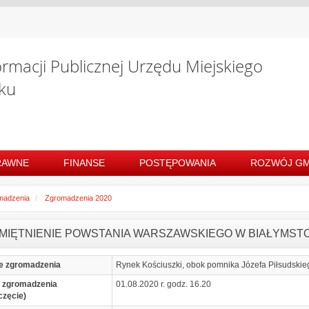
ormacji Publicznej Urzędu Miejskiego
ku
RAWNE
FINANSE
POSTĘPOWANIA
ROZWÓJ GM
madzenia
Zgromadzenia 2020
MIĘTNIENIE POWSTANIA WARSZAWSKIEGO W BIAŁYMST
e zgromadzenia
Rynek Kościuszki, obok pomnika Józefa Piłsudskieg
 zgromadzenia
01.08.2020 r. godz. 16.20
częcie)