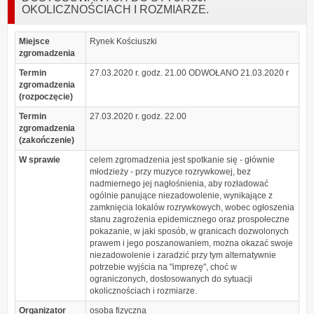
OKOLICZNOŚCIACH I ROZMIARZE.
Miejsce
Rynek Kościuszki
zgromadzenia
Termin
27.03.2020 r. godz. 21.00 ODWOŁANO 21.03.2020 r
zgromadzenia
(rozpoczęcie)
Termin
27.03.2020 r. godz. 22.00
zgromadzenia
(zakończenie)
W sprawie
celem zgromadzenia jest spotkanie się - głównie
młodzieży - przy muzyce rozrywkowej, bez
nadmiernego jej nagłośnienia, aby rozładować
ogólnie panujące niezadowolenie, wynikające z
zamknięcia lokalów rozrywkowych, wobec ogłoszenia
stanu zagrożenia epidemicznego oraz prospołeczne
pokazanie, w jaki sposób, w granicach dozwolonych
prawem i jego poszanowaniem, można okazać swoje
niezadowolenie i zaradzić przy tym alternatywnie
potrzebie wyjścia na "imprezę", choć w
ograniczonych, dostosowanych do sytuacji
okolicznościach i rozmiarze.
Organizator
osoba fizyczna