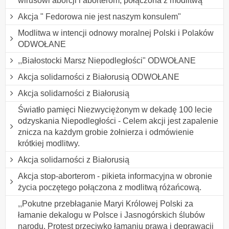
wirusowi aborcji i aborterom, połączona z modlitwą
Akcja " Fedorowa nie jest naszym konsulem"
Modlitwa w intencji odnowy moralnej Polski i Polaków
ODWOŁANE
,,Białostocki Marsz Niepodległości" ODWOŁANE
Akcja solidarności z Białorusią ODWOŁANE
Akcja solidarności z Białorusią
Światło pamięci Niezwyciężonym w dekadę 100 lecie
odzyskania Niepodległości - Celem akcji jest zapalenie
znicza na każdym grobie żołnierza i odmówienie
krótkiej modlitwy.
Akcja solidarności z Białorusią
Akcja stop-aborterom - pikieta informacyjna w obronie
życia poczętego połączona z modlitwą różańcową.
,,Pokutne przebłaganie Maryi Królowej Polski za
łamanie dekalogu w Polsce i Jasnogórskich ślubów
narodu. Protest przeciwko łamaniu prawa i deprawacji