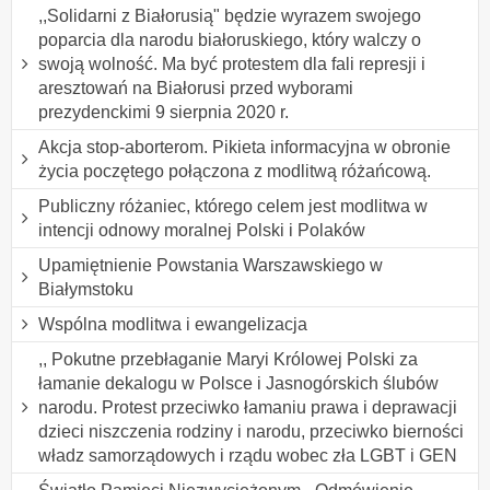
,,Solidarni z Białorusią" będzie wyrazem swojego
poparcia dla narodu białoruskiego, który walczy o
swoją wolność. Ma być protestem dla fali represji i
aresztowań na Białorusi przed wyborami
prezydenckimi 9 sierpnia 2020 r.
Akcja stop-aborterom. Pikieta informacyjna w obronie
życia poczętego połączona z modlitwą różańcową.
Publiczny różaniec, którego celem jest modlitwa w
intencji odnowy moralnej Polski i Polaków
Upamiętnienie Powstania Warszawskiego w
Białymstoku
Wspólna modlitwa i ewangelizacja
,, Pokutne przebłaganie Maryi Królowej Polski za
łamanie dekalogu w Polsce i Jasnogórskich ślubów
narodu. Protest przeciwko łamaniu prawa i deprawacji
dzieci niszczenia rodziny i narodu, przeciwko bierności
władz samorządowych i rządu wobec zła LGBT i GEN