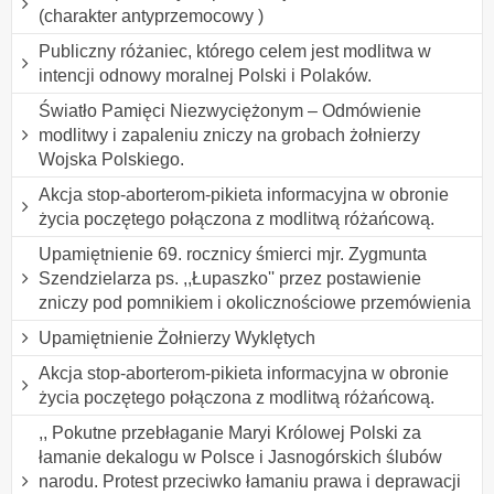
(charakter antyprzemocowy )
Publiczny różaniec, którego celem jest modlitwa w
intencji odnowy moralnej Polski i Polaków.
Światło Pamięci Niezwyciężonym – Odmówienie
modlitwy i zapaleniu zniczy na grobach żołnierzy
Wojska Polskiego.
Akcja stop-aborterom-pikieta informacyjna w obronie
życia poczętego połączona z modlitwą różańcową.
Upamiętnienie 69. rocznicy śmierci mjr. Zygmunta
Szendzielarza ps. ,,Łupaszko'' przez postawienie
zniczy pod pomnikiem i okolicznościowe przemówienia
Upamiętnienie Żołnierzy Wyklętych
Akcja stop-aborterom-pikieta informacyjna w obronie
życia poczętego połączona z modlitwą różańcową.
,, Pokutne przebłaganie Maryi Królowej Polski za
łamanie dekalogu w Polsce i Jasnogórskich ślubów
narodu. Protest przeciwko łamaniu prawa i deprawacji