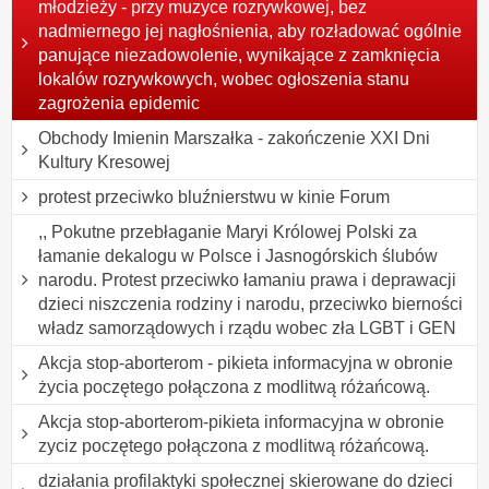
młodzieży - przy muzyce rozrywkowej, bez
nadmiernego jej nagłośnienia, aby rozładować ogólnie
panujące niezadowolenie, wynikające z zamknięcia
lokalów rozrywkowych, wobec ogłoszenia stanu
zagrożenia epidemic
Obchody Imienin Marszałka - zakończenie XXI Dni
Kultury Kresowej
protest przeciwko bluźnierstwu w kinie Forum
,, Pokutne przebłaganie Maryi Królowej Polski za
łamanie dekalogu w Polsce i Jasnogórskich ślubów
narodu. Protest przeciwko łamaniu prawa i deprawacji
dzieci niszczenia rodziny i narodu, przeciwko bierności
władz samorządowych i rządu wobec zła LGBT i GEN
Akcja stop-aborterom - pikieta informacyjna w obronie
życia poczętego połączona z modlitwą różańcową.
Akcja stop-aborterom-pikieta informacyjna w obronie
zyciz poczętego połączona z modlitwą różańcową.
działania profilaktyki społecznej skierowane do dzieci