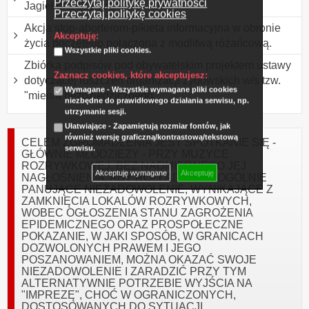
Przeczytaj politykę prywatności
Jagiellonii Białystok
Przeczytaj politykę cookies
Akcja stop-aborterom-pikieta informacyjna w obronie
Akceptuję:
życia poczętego połączona z modlitwą różańcową.
Wszystkie pliki cookies.
Zbiórka podpisów pod obywatelskim projektem ustawy
Zaznacz cookies, które akceptujesz:
dotyczącej roszczeń organizacji żydowskich w/s tzw.
Wymagane - Wszystkie wymagane pliki cookies
"mienia bezdziedzicznego".
niezbędne do prawidłowego działania serwisu, np.
utrzymanie sesji.
Ułatwiające - Zapamiętują rozmiar fontów, jak
również wersję graficzną/kontrastową/tekstową
CELEM ZGROMADZENIA JEST SPOTKANIE SIĘ -
serwisu.
GŁÓWNIE MŁODZIEŻY - PRZY MUZYCE
ROZRYWKOWEJ, BEZ NADMIERNEGO JEJ
Akceptuję wymagane
Akceptuję
NAGŁOŚNIENIA, ABY ROZŁADOWAĆ OGÓLNIE
PANUJĄCE NIEZADOWOLENIE, WYNIKAJĄCE Z
ZAMKNIĘCIA LOKALÓW ROZRYWKOWYCH,
WOBEC OGŁOSZENIA STANU ZAGROŻENIA
EPIDEMICZNEGO ORAZ PROSPOŁECZNE
POKAZANIE, W JAKI SPOSÓB, W GRANICACH
DOZWOLONYCH PRAWEM I JEGO
POSZANOWANIEM, MOŻNA OKAZAĆ SWOJE
NIEZADOWOLENIE I ZARADZIĆ PRZY TYM
ALTERNATYWNIE POTRZEBIE WYJŚCIA NA
"IMPREZĘ", CHOĆ W OGRANICZONYCH,
DOSTOSOWANYCH DO SYTUACJI