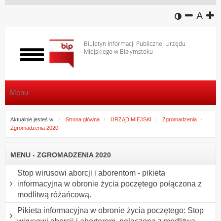
wersja k
zmniej
domy
z
A
Biuletyn Informacji Publicznej Urzędu
Miejskiego w Białymstoku
Włącz
menu
Menu
Aktualnie jesteś w:
Strona główna
URZĄD MIEJSKI
Zgromadzenia
Zgromadzenia 2020
MENU - ZGROMADZENIA 2020
Stop wirusowi aborcji i aborentom - pikieta
informacyjna w obronie życia poczętego połączona z
modlitwą różańcową.
Pikieta informacyjna w obronie życia poczętego: Stop