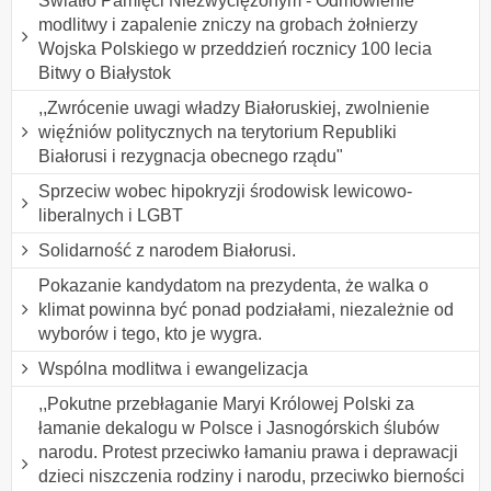
Światło Pamięci Niezwyciężonym - Odmówienie
modlitwy i zapalenie zniczy na grobach żołnierzy
Wojska Polskiego w przeddzień rocznicy 100 lecia
Bitwy o Białystok
,,Zwrócenie uwagi władzy Białoruskiej, zwolnienie
więźniów politycznych na terytorium Republiki
Białorusi i rezygnacja obecnego rządu"
Sprzeciw wobec hipokryzji środowisk lewicowo-
liberalnych i LGBT
Solidarność z narodem Białorusi.
Pokazanie kandydatom na prezydenta, że walka o
klimat powinna być ponad podziałami, niezależnie od
wyborów i tego, kto je wygra.
Wspólna modlitwa i ewangelizacja
,,Pokutne przebłaganie Maryi Królowej Polski za
łamanie dekalogu w Polsce i Jasnogórskich ślubów
narodu. Protest przeciwko łamaniu prawa i deprawacji
dzieci niszczenia rodziny i narodu, przeciwko bierności