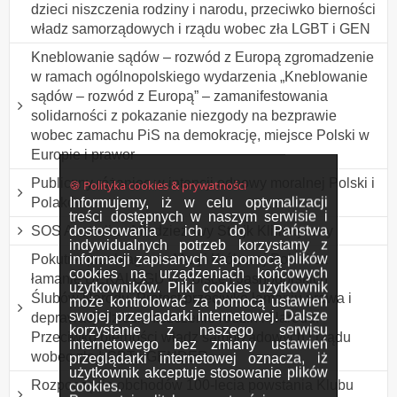
dzieci niszczenia rodziny i narodu, przeciwko bierności
władz samorządowych i rządu wobec zła LGBT i GEN
Kneblowanie sądów – rozwód z Europą zgromadzenie
w ramach ogólnopolskiego wydarzenia „Kneblowanie
sądów – rozwód z Europą” – zamanifestowania
solidarności z pokazanie niezgody na bezprawie
wobec zamachu PiS na demokrację, miejsce Polski w
Europie i prawor
Publiczny różaniec w intencji odnowy moralnej Polski i
🍪 Polityka cookies & prywatności
Informujemy, iż w celu optymalizacji
Polaków
treści dostępnych w naszym serwisie i
dostosowania ich do Państwa
SOS Australia - Młodzieżowy Strajk Klimatyczny
indywidualnych potrzeb korzystamy z
informacji zapisanych za pomocą plików
Pokutne przebłaganie Maryi Królowej Polski za
cookies na urządzeniach końcowych
łamanie DEKALOGU w Polsce i Jasnogórskich
użytkowników. Pliki cookies użytkownik
Ślubów Narodu. Protest przeciwko łamaniu prawa i
może kontrolować za pomocą ustawień
swojej przeglądarki internetowej. Dalsze
deprawacji dzieci, niszczenie rodzin i Narodu.
korzystanie z naszego serwisu
Przeciwko bierności władz samorządowych i rządu
internetowego bez zmiany ustawień
wobec zła LGBT i GENDER
przeglądarki internetowej oznacza, iż
użytkownik akceptuje stosowanie plików
Rozpoczęcie obchodów 100-lecia powstania Klubu
cookies.