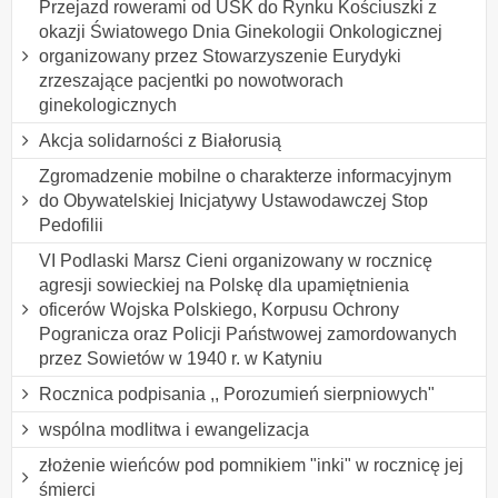
Przejazd rowerami od USK do Rynku Kościuszki z
okazji Światowego Dnia Ginekologii Onkologicznej
organizowany przez Stowarzyszenie Eurydyki
zrzeszające pacjentki po nowotworach
ginekologicznych
Akcja solidarności z Białorusią
Zgromadzenie mobilne o charakterze informacyjnym
do Obywatelskiej Inicjatywy Ustawodawczej Stop
Pedofilii
VI Podlaski Marsz Cieni organizowany w rocznicę
agresji sowieckiej na Polskę dla upamiętnienia
oficerów Wojska Polskiego, Korpusu Ochrony
Pogranicza oraz Policji Państwowej zamordowanych
przez Sowietów w 1940 r. w Katyniu
Rocznica podpisania ,, Porozumień sierpniowych"
wspólna modlitwa i ewangelizacja
złożenie wieńców pod pomnikiem "inki" w rocznicę jej
śmierci