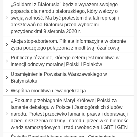
,,Solidarni z Białorusią" będzie wyrazem swojego
poparcia dla narodu białoruskiego, który walczy o
swoją wolność. Ma być protestem dla fali represji i
aresztowań na Białorusi przed wyborami
prezydenckimi 9 sierpnia 2020 r.
Akcja stop-aborterom. Pikieta informacyjna w obronie
życia poczętego połączona z modlitwą różańcową.
Publiczny różaniec, którego celem jest modlitwa w
intencji odnowy moralnej Polski i Polaków
Upamiętnienie Powstania Warszawskiego w
Białymstoku
Wspólna modlitwa i ewangelizacja
,, Pokutne przebłaganie Maryi Królowej Polski za
łamanie dekalogu w Polsce i Jasnogórskich ślubów
narodu. Protest przeciwko łamaniu prawa i deprawacji
dzieci niszczenia rodziny i narodu, przeciwko bierności
władz samorządowych i rządu wobec zła LGBT i GEN