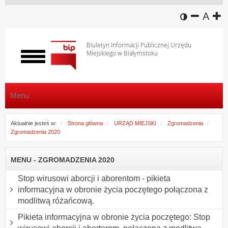
wersja k
zmniej
domy
z
A
Biuletyn Informacji Publicznej Urzędu
Miejskiego w Białymstoku
Włącz
menu
Menu
Aktualnie jesteś w:
Strona główna
URZĄD MIEJSKI
Zgromadzenia
Zgromadzenia 2020
MENU - ZGROMADZENIA 2020
Stop wirusowi aborcji i aborentom - pikieta
informacyjna w obronie życia poczętego połączona z
modlitwą różańcową.
Pikieta informacyjna w obronie życia poczętego: Stop