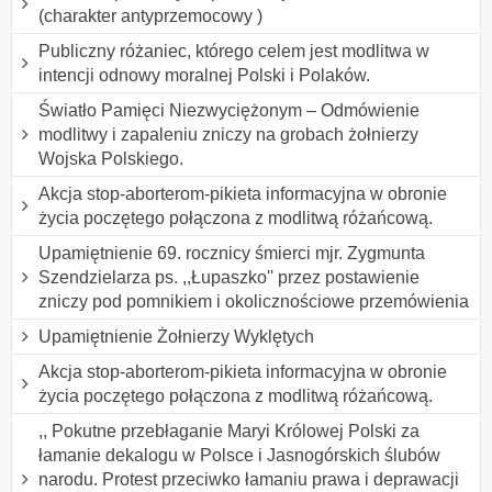
(charakter antyprzemocowy )
Publiczny różaniec, którego celem jest modlitwa w
intencji odnowy moralnej Polski i Polaków.
Światło Pamięci Niezwyciężonym – Odmówienie
modlitwy i zapaleniu zniczy na grobach żołnierzy
Wojska Polskiego.
Akcja stop-aborterom-pikieta informacyjna w obronie
życia poczętego połączona z modlitwą różańcową.
Upamiętnienie 69. rocznicy śmierci mjr. Zygmunta
Szendzielarza ps. ,,Łupaszko'' przez postawienie
zniczy pod pomnikiem i okolicznościowe przemówienia
Upamiętnienie Żołnierzy Wyklętych
Akcja stop-aborterom-pikieta informacyjna w obronie
życia poczętego połączona z modlitwą różańcową.
,, Pokutne przebłaganie Maryi Królowej Polski za
łamanie dekalogu w Polsce i Jasnogórskich ślubów
narodu. Protest przeciwko łamaniu prawa i deprawacji