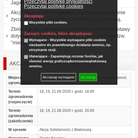
Przeczytaj politykę prywatności
Jagiellonii Białystok
Przeczytaj politykę cookies
Akcja stop-aborterom-pikieta informacyjna w obronie
Akceptuję:
życia poczętego połączona z modlitwą różańcową.
Wszystkie pliki cookies.
Zbiórka podpisów pod obywatelskim projektem ustawy
Zaznacz cookies, które akceptujesz:
dotyczącej roszczeń organizacji żydowskich w/s tzw.
Wymagane - Wszystkie wymagane pliki cookies
"mienia bezdziedzicznego".
niezbędne do prawidłowego działania serwisu, np.
utrzymanie sesji.
Ułatwiające - Zapamiętują rozmiar fontów, jak
również wersję graficzną/kontrastową/tekstową
AKCJA SOLIDARNOŚCI Z BIAŁORUSIĄ .
serwisu.
Akceptuję wymagane
Akceptuję
Miejsce
ul. Elektryczna 9 przy Konsulacie Republiki Białoruś.
zgromadzenia
Termin
18, 19, 21.08.2020 r. godz. 18.00
zgromadzenia
(rozpoczęcie)
Termin
18, 19, 21.08.2020 r. godz. 20.00
zgromadzenia
(zakończenie)
W sprawie
Akcja Solidarności z Białorusią .