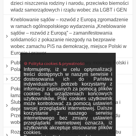
dzieci niszczenia rodziny i narodu, przeciwko bierności
władz samorządowych i rządu wobec zła LGBT i GEN
Kneblowanie sądów – rozwód z Europą zgromadzenie
w ramach ogólnopolskiego wydarzenia „Kneblowanie
sądów – rozwód z Europą” – zamanifestowania
solidarności z pokazanie niezgody na bezprawie
wobec zamachu PiS na demokrację, miejsce Polski w
Europie i prawor
Publiczny różaniec w intencji odnowy moralnej Polski i
🍪 Polityka cookies & prywatności
Informujemy, iż w celu optymalizacji
Polaków
treści dostępnych w naszym serwisie i
dostosowania ich do Państwa
SOS Australia - Młodzieżowy Strajk Klimatyczny
indywidualnych potrzeb korzystamy z
informacji zapisanych za pomocą plików
Pokutne przebłaganie Maryi Królowej Polski za
cookies na urządzeniach końcowych
łamanie DEKALOGU w Polsce i Jasnogórskich
użytkowników. Pliki cookies użytkownik
Ślubów Narodu. Protest przeciwko łamaniu prawa i
może kontrolować za pomocą ustawień
swojej przeglądarki internetowej. Dalsze
deprawacji dzieci, niszczenie rodzin i Narodu.
korzystanie z naszego serwisu
Przeciwko bierności władz samorządowych i rządu
internetowego bez zmiany ustawień
wobec zła LGBT i GENDER
przeglądarki internetowej oznacza, iż
użytkownik akceptuje stosowanie plików
Rozpoczęcie obchodów 100-lecia powstania Klubu
cookies.