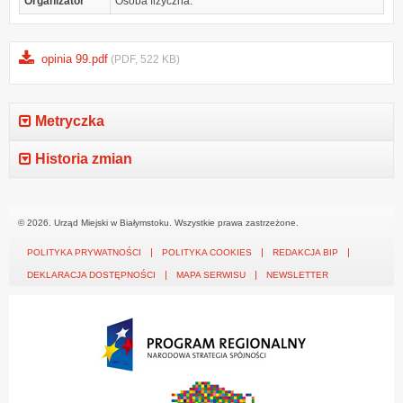
Organizator
Osoba fizyczna.
opinia 99.pdf
(PDF, 522 KB)
Metryczka
Historia zmian
© 2026. Urząd Miejski w Białymstoku. Wszystkie prawa zastrzeżone.
POLITYKA PRYWATNOŚCI
POLITYKA COOKIES
REDAKCJA BIP
DEKLARACJA DOSTĘPNOŚCI
MAPA SERWISU
NEWSLETTER