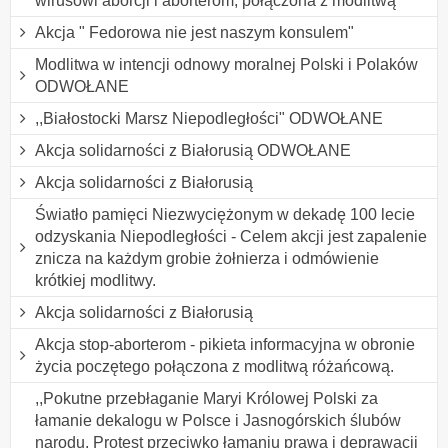
wirusowi aborcji i aborterom, połączona z modlitwą
Akcja " Fedorowa nie jest naszym konsulem"
Modlitwa w intencji odnowy moralnej Polski i Polaków
ODWOŁANE
,,Białostocki Marsz Niepodległości" ODWOŁANE
Akcja solidarności z Białorusią ODWOŁANE
Akcja solidarności z Białorusią
Światło pamięci Niezwyciężonym w dekadę 100 lecie
odzyskania Niepodległości - Celem akcji jest zapalenie
znicza na każdym grobie żołnierza i odmówienie
krótkiej modlitwy.
Akcja solidarności z Białorusią
Akcja stop-aborterom - pikieta informacyjna w obronie
życia poczętego połączona z modlitwą różańcową.
,,Pokutne przebłaganie Maryi Królowej Polski za
łamanie dekalogu w Polsce i Jasnogórskich ślubów
narodu. Protest przeciwko łamaniu prawa i deprawacji