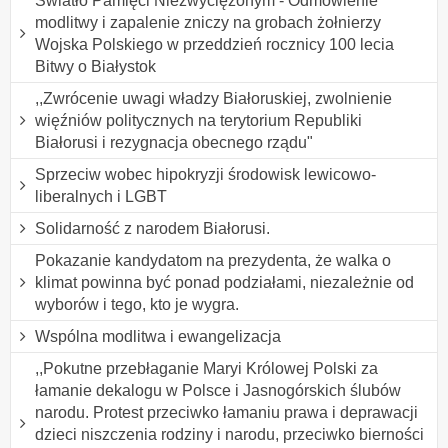
Światło Pamięci Niezwyciężonym - Odmówienie
modlitwy i zapalenie zniczy na grobach żołnierzy
Wojska Polskiego w przeddzień rocznicy 100 lecia
Bitwy o Białystok
,,Zwrócenie uwagi władzy Białoruskiej, zwolnienie
więźniów politycznych na terytorium Republiki
Białorusi i rezygnacja obecnego rządu"
Sprzeciw wobec hipokryzji środowisk lewicowo-
liberalnych i LGBT
Solidarność z narodem Białorusi.
Pokazanie kandydatom na prezydenta, że walka o
klimat powinna być ponad podziałami, niezależnie od
wyborów i tego, kto je wygra.
Wspólna modlitwa i ewangelizacja
,,Pokutne przebłaganie Maryi Królowej Polski za
łamanie dekalogu w Polsce i Jasnogórskich ślubów
narodu. Protest przeciwko łamaniu prawa i deprawacji
dzieci niszczenia rodziny i narodu, przeciwko bierności