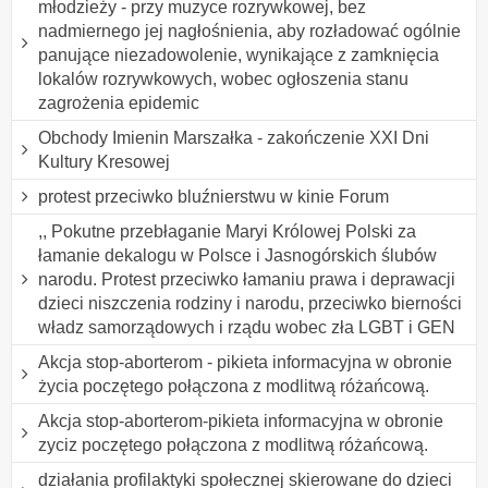
młodzieży - przy muzyce rozrywkowej, bez
nadmiernego jej nagłośnienia, aby rozładować ogólnie
panujące niezadowolenie, wynikające z zamknięcia
lokalów rozrywkowych, wobec ogłoszenia stanu
zagrożenia epidemic
Obchody Imienin Marszałka - zakończenie XXI Dni
Kultury Kresowej
protest przeciwko bluźnierstwu w kinie Forum
,, Pokutne przebłaganie Maryi Królowej Polski za
łamanie dekalogu w Polsce i Jasnogórskich ślubów
narodu. Protest przeciwko łamaniu prawa i deprawacji
dzieci niszczenia rodziny i narodu, przeciwko bierności
władz samorządowych i rządu wobec zła LGBT i GEN
Akcja stop-aborterom - pikieta informacyjna w obronie
życia poczętego połączona z modlitwą różańcową.
Akcja stop-aborterom-pikieta informacyjna w obronie
zyciz poczętego połączona z modlitwą różańcową.
działania profilaktyki społecznej skierowane do dzieci