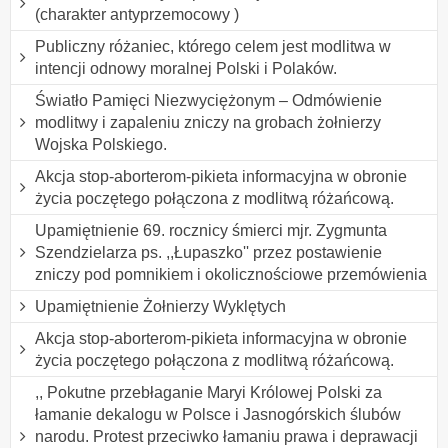
(charakter antyprzemocowy )
Publiczny różaniec, którego celem jest modlitwa w
intencji odnowy moralnej Polski i Polaków.
Światło Pamięci Niezwyciężonym – Odmówienie
modlitwy i zapaleniu zniczy na grobach żołnierzy
Wojska Polskiego.
Akcja stop-aborterom-pikieta informacyjna w obronie
życia poczętego połączona z modlitwą różańcową.
Upamiętnienie 69. rocznicy śmierci mjr. Zygmunta
Szendzielarza ps. ,,Łupaszko'' przez postawienie
zniczy pod pomnikiem i okolicznościowe przemówienia
Upamiętnienie Żołnierzy Wyklętych
Akcja stop-aborterom-pikieta informacyjna w obronie
życia poczętego połączona z modlitwą różańcową.
,, Pokutne przebłaganie Maryi Królowej Polski za
łamanie dekalogu w Polsce i Jasnogórskich ślubów
narodu. Protest przeciwko łamaniu prawa i deprawacji