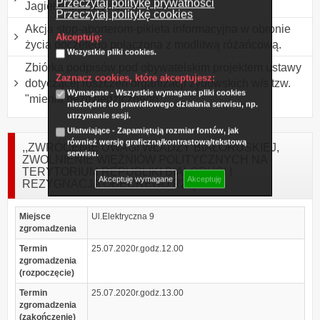
Przeczytaj politykę prywatności
Jagiellonii Białystok
Przeczytaj politykę cookies
Akcja stop-aborterom-pikieta informacyjna w obronie
Akceptuję:
życia poczętego połączona z modlitwą różańcową.
Wszystkie pliki cookies.
Zbiórka podpisów pod obywatelskim projektem ustawy
Zaznacz cookies, które akceptujesz:
dotyczącej roszczeń organizacji żydowskich w/s tzw.
Wymagane - Wszystkie wymagane pliki cookies
"mienia bezdziedzicznego".
niezbędne do prawidłowego działania serwisu, np.
utrzymanie sesji.
Ułatwiające - Zapamiętują rozmiar fontów, jak
również wersję graficzną/kontrastową/tekstową
,,ZWRÓCENIE UWAGI WŁADZY BIAŁORUSKIEJ,
serwisu.
ZWOLNIENIE WIĘŹNIÓW POLITYCZNYCH NA
TERYTORIUM REPUBLIKI BIAŁORUSI I
Akceptuję wymagane
Akceptuję
REZYGNACJA OBECNEGO RZĄDU"
Miejsce
Ul.Elektryczna 9
zgromadzenia
Termin
25.07.2020r.godz.12.00
zgromadzenia
(rozpoczęcie)
Termin
25.07.2020r.godz.13.00
zgromadzenia
(zakończenie)