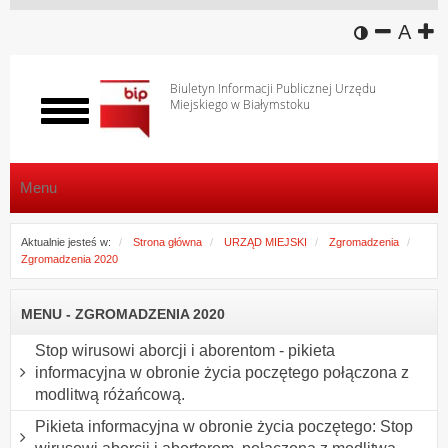
wersja k
zmniej
domy
z
A
Biuletyn Informacji Publicznej Urzędu
Miejskiego w Białymstoku
Włącz
menu
Menu
Aktualnie jesteś w:
Strona główna
URZĄD MIEJSKI
Zgromadzenia
Zgromadzenia 2020
MENU - ZGROMADZENIA 2020
Stop wirusowi aborcji i aborentom - pikieta
informacyjna w obronie życia poczętego połączona z
modlitwą różańcową.
Pikieta informacyjna w obronie życia poczętego: Stop