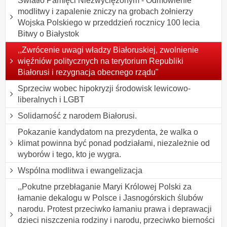
Światło Pamięci Niezwyciężonym - Odmówienie
modlitwy i zapalenie zniczy na grobach żołnierzy
Wojska Polskiego w przeddzień rocznicy 100 lecia
Bitwy o Białystok
,,Zwrócenie uwagi władzy Białoruskiej, zwolnienie
więźniów politycznych na terytorium Republiki
Białorusi i rezygnacja obecnego rządu"
Sprzeciw wobec hipokryzji środowisk lewicowo-
liberalnych i LGBT
Solidarność z narodem Białorusi.
Pokazanie kandydatom na prezydenta, że walka o
klimat powinna być ponad podziałami, niezależnie od
wyborów i tego, kto je wygra.
Wspólna modlitwa i ewangelizacja
,,Pokutne przebłaganie Maryi Królowej Polski za
łamanie dekalogu w Polsce i Jasnogórskich ślubów
narodu. Protest przeciwko łamaniu prawa i deprawacji
dzieci niszczenia rodziny i narodu, przeciwko bierności