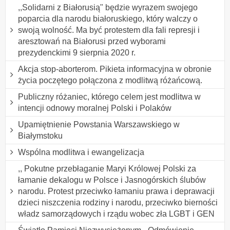
,,Solidarni z Białorusią" będzie wyrazem swojego
poparcia dla narodu białoruskiego, który walczy o
swoją wolność. Ma być protestem dla fali represji i
aresztowań na Białorusi przed wyborami
prezydenckimi 9 sierpnia 2020 r.
Akcja stop-aborterom. Pikieta informacyjna w obronie
życia poczętego połączona z modlitwą różańcową.
Publiczny różaniec, którego celem jest modlitwa w
intencji odnowy moralnej Polski i Polaków
Upamiętnienie Powstania Warszawskiego w
Białymstoku
Wspólna modlitwa i ewangelizacja
,, Pokutne przebłaganie Maryi Królowej Polski za
łamanie dekalogu w Polsce i Jasnogórskich ślubów
narodu. Protest przeciwko łamaniu prawa i deprawacji
dzieci niszczenia rodziny i narodu, przeciwko bierności
władz samorządowych i rządu wobec zła LGBT i GEN