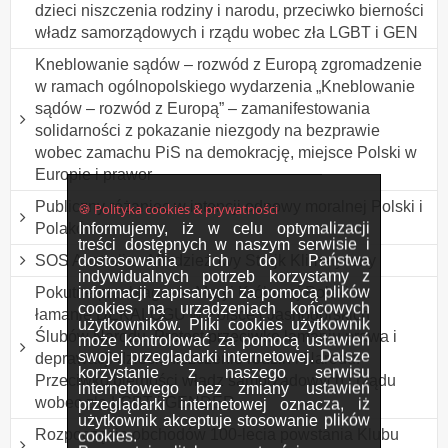
dzieci niszczenia rodziny i narodu, przeciwko bierności
władz samorządowych i rządu wobec zła LGBT i GEN
Kneblowanie sądów – rozwód z Europą zgromadzenie
w ramach ogólnopolskiego wydarzenia „Kneblowanie
sądów – rozwód z Europą” – zamanifestowania
solidarności z pokazanie niezgody na bezprawie
wobec zamachu PiS na demokrację, miejsce Polski w
Europie i prawor
Publiczny różaniec w intencji odnowy moralnej Polski i
🍪 Polityka cookies & prywatności
Informujemy, iż w celu optymalizacji
Polaków
treści dostępnych w naszym serwisie i
dostosowania ich do Państwa
SOS Australia - Młodzieżowy Strajk Klimatyczny
indywidualnych potrzeb korzystamy z
informacji zapisanych za pomocą plików
Pokutne przebłaganie Maryi Królowej Polski za
cookies na urządzeniach końcowych
łamanie DEKALOGU w Polsce i Jasnogórskich
użytkowników. Pliki cookies użytkownik
Ślubów Narodu. Protest przeciwko łamaniu prawa i
może kontrolować za pomocą ustawień
swojej przeglądarki internetowej. Dalsze
deprawacji dzieci, niszczenie rodzin i Narodu.
korzystanie z naszego serwisu
Przeciwko bierności władz samorządowych i rządu
internetowego bez zmiany ustawień
wobec zła LGBT i GENDER
przeglądarki internetowej oznacza, iż
użytkownik akceptuje stosowanie plików
Rozpoczęcie obchodów 100-lecia powstania Klubu
cookies.