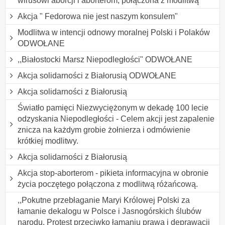
wirusowi aborcji i aborterom, połączona z modlitwą
Akcja " Fedorowa nie jest naszym konsulem"
Modlitwa w intencji odnowy moralnej Polski i Polaków
ODWOŁANE
,,Białostocki Marsz Niepodległości" ODWOŁANE
Akcja solidarności z Białorusią ODWOŁANE
Akcja solidarności z Białorusią
Światło pamięci Niezwyciężonym w dekadę 100 lecie
odzyskania Niepodległości - Celem akcji jest zapalenie
znicza na każdym grobie żołnierza i odmówienie
krótkiej modlitwy.
Akcja solidarności z Białorusią
Akcja stop-aborterom - pikieta informacyjna w obronie
życia poczętego połączona z modlitwą różańcową.
,,Pokutne przebłaganie Maryi Królowej Polski za
łamanie dekalogu w Polsce i Jasnogórskich ślubów
narodu. Protest przeciwko łamaniu prawa i deprawacji