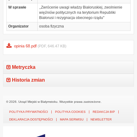
W sprawie
,,Zwrócenie uwagi władzy Białoruskiej, zwolnienie
więźniów politycznych na terytorium Republiki
Białorusi i rezygnacja obecnego rządu"
Organizator
osoba fizyczna
opinia 68.pdf
(PDF, 646.47 KB)
Metryczka
Historia zmian
© 2026. Urząd Miejski w Białymstoku. Wszystkie prawa zastrzeżone.
POLITYKA PRYWATNOŚCI
POLITYKA COOKIES
REDAKCJA BIP
DEKLARACJA DOSTĘPNOŚCI
MAPA SERWISU
NEWSLETTER