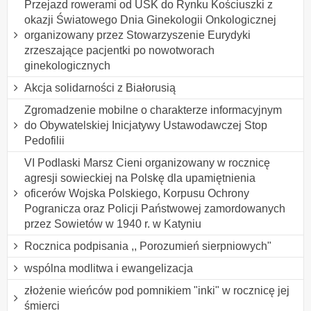
Przejazd rowerami od USK do Rynku Kościuszki z
okazji Światowego Dnia Ginekologii Onkologicznej
organizowany przez Stowarzyszenie Eurydyki
zrzeszające pacjentki po nowotworach
ginekologicznych
Akcja solidarności z Białorusią
Zgromadzenie mobilne o charakterze informacyjnym
do Obywatelskiej Inicjatywy Ustawodawczej Stop
Pedofilii
VI Podlaski Marsz Cieni organizowany w rocznicę
agresji sowieckiej na Polskę dla upamiętnienia
oficerów Wojska Polskiego, Korpusu Ochrony
Pogranicza oraz Policji Państwowej zamordowanych
przez Sowietów w 1940 r. w Katyniu
Rocznica podpisania ,, Porozumień sierpniowych"
wspólna modlitwa i ewangelizacja
złożenie wieńców pod pomnikiem "inki" w rocznicę jej
śmierci