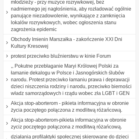
młodzieży - przy muzyce rozrywkowej, bez
nadmiernego jej nagłośnienia, aby rozładować ogólnie
panujące niezadowolenie, wynikające z zamknięcia
lokalów rozrywkowych, wobec ogłoszenia stanu
zagrożenia epidemic
Obchody Imienin Marszałka - zakończenie XXI Dni
Kultury Kresowej
protest przeciwko bluźnierstwu w kinie Forum
,, Pokutne przebłaganie Maryi Królowej Polski za
łamanie dekalogu w Polsce i Jasnogórskich ślubów
narodu. Protest przeciwko łamaniu prawa i deprawacji
dzieci niszczenia rodziny i narodu, przeciwko bierności
władz samorządowych i rządu wobec zła LGBT i GEN
Akcja stop-aborterom - pikieta informacyjna w obronie
życia poczętego połączona z modlitwą różańcową.
Akcja stop-aborterom-pikieta informacyjna w obronie
zyciz poczętego połączona z modlitwą różańcową.
działania profilaktyki społecznej skierowane do dzieci