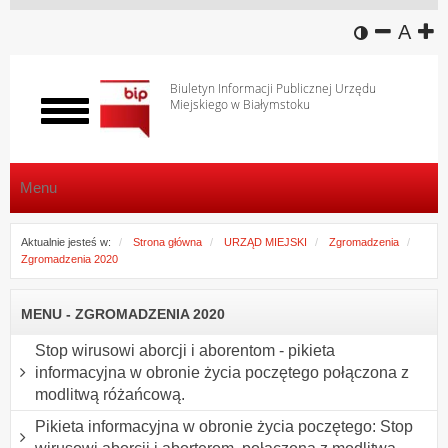
wersja k
zmniej
domy
z
A
Biuletyn Informacji Publicznej Urzędu
Miejskiego w Białymstoku
Włącz
menu
Menu
Aktualnie jesteś w:
Strona główna
URZĄD MIEJSKI
Zgromadzenia
Zgromadzenia 2020
MENU - ZGROMADZENIA 2020
Stop wirusowi aborcji i aborentom - pikieta
informacyjna w obronie życia poczętego połączona z
modlitwą różańcową.
Pikieta informacyjna w obronie życia poczętego: Stop