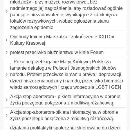
młodzieży - przy muzyce rozrywkowej, bez
nadmiernego jej nagłośnienia, aby rozładować ogólnie
panujące niezadowolenie, wynikające z zamknięcia
lokalów rozrywkowych, wobec ogłoszenia stanu
zagrożenia epidemic
Obchody Imienin Marszałka - zakończenie XXI Dni
Kultury Kresowej
protest przeciwko bluźnierstwu w kinie Forum
,, Pokutne przebłaganie Maryi Królowej Polski za
łamanie dekalogu w Polsce i Jasnogórskich ślubów
narodu. Protest przeciwko łamaniu prawa i deprawacji
dzieci niszczenia rodziny i narodu, przeciwko bierności
władz samorządowych i rządu wobec zła LGBT i GEN
Akcja stop-aborterom - pikieta informacyjna w obronie
życia poczętego połączona z modlitwą różańcową.
Akcja stop-aborterom-pikieta informacyjna w obronie
zyciz poczętego połączona z modlitwą różańcową.
działania profilaktyki społecznej skierowane do dzieci