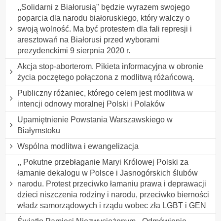
,,Solidarni z Białorusią" będzie wyrazem swojego
poparcia dla narodu białoruskiego, który walczy o
swoją wolność. Ma być protestem dla fali represji i
aresztowań na Białorusi przed wyborami
prezydenckimi 9 sierpnia 2020 r.
Akcja stop-aborterom. Pikieta informacyjna w obronie
życia poczętego połączona z modlitwą różańcową.
Publiczny różaniec, którego celem jest modlitwa w
intencji odnowy moralnej Polski i Polaków
Upamiętnienie Powstania Warszawskiego w
Białymstoku
Wspólna modlitwa i ewangelizacja
,, Pokutne przebłaganie Maryi Królowej Polski za
łamanie dekalogu w Polsce i Jasnogórskich ślubów
narodu. Protest przeciwko łamaniu prawa i deprawacji
dzieci niszczenia rodziny i narodu, przeciwko bierności
władz samorządowych i rządu wobec zła LGBT i GEN