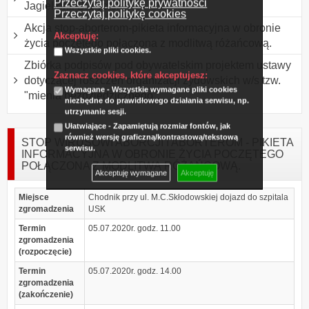
Przeczytaj politykę prywatności
Jagiellonii Białystok
Przeczytaj politykę cookies
Akcja stop-aborterom-pikieta informacyjna w obronie
Akceptuję:
życia poczętego połączona z modlitwą różańcową.
Wszystkie pliki cookies.
Zbiórka podpisów pod obywatelskim projektem ustawy
Zaznacz cookies, które akceptujesz:
dotyczącej roszczeń organizacji żydowskich w/s tzw.
Wymagane - Wszystkie wymagane pliki cookies
"mienia bezdziedzicznego".
niezbędne do prawidłowego działania serwisu, np.
utrzymanie sesji.
Ułatwiające - Zapamiętują rozmiar fontów, jak
również wersję graficzną/kontrastową/tekstową
STOP WIRUSOWI ABORCJI I ABORTEROM - PIKIETA
serwisu.
INFORMACYJNA W OBRONIE ŻYCIA POCZĘTEGO
POŁĄCZONA Z MODLITWĄ RÓŻAŃCOWĄ.
Akceptuję wymagane
Akceptuję
Miejsce
Chodnik przy ul. M.C.Skłodowskiej dojazd do szpitala
zgromadzenia
USK
Termin
05.07.2020r. godz. 11.00
zgromadzenia
(rozpoczęcie)
Termin
05.07.2020r. godz. 14.00
zgromadzenia
(zakończenie)