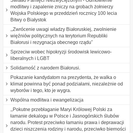
Światło Pamięci Niezwyciężonym - Odmówienie
modlitwy i zapalenie zniczy na grobach żołnierzy
Wojska Polskiego w przeddzień rocznicy 100 lecia
Bitwy o Białystok
,,Zwrócenie uwagi władzy Białoruskiej, zwolnienie
więźniów politycznych na terytorium Republiki
Białorusi i rezygnacja obecnego rządu"
Sprzeciw wobec hipokryzji środowisk lewicowo-
liberalnych i LGBT
Solidarność z narodem Białorusi.
Pokazanie kandydatom na prezydenta, że walka o
klimat powinna być ponad podziałami, niezależnie od
wyborów i tego, kto je wygra.
Wspólna modlitwa i ewangelizacja
,,Pokutne przebłaganie Maryi Królowej Polski za
łamanie dekalogu w Polsce i Jasnogórskich ślubów
narodu. Protest przeciwko łamaniu prawa i deprawacji
dzieci niszczenia rodziny i narodu, przeciwko bierności