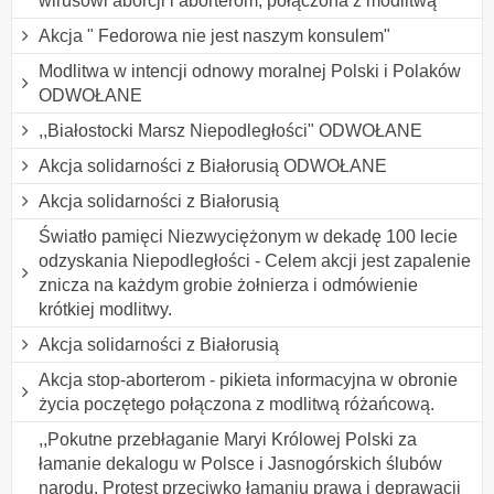
wirusowi aborcji i aborterom, połączona z modlitwą
Akcja " Fedorowa nie jest naszym konsulem"
Modlitwa w intencji odnowy moralnej Polski i Polaków
ODWOŁANE
,,Białostocki Marsz Niepodległości" ODWOŁANE
Akcja solidarności z Białorusią ODWOŁANE
Akcja solidarności z Białorusią
Światło pamięci Niezwyciężonym w dekadę 100 lecie
odzyskania Niepodległości - Celem akcji jest zapalenie
znicza na każdym grobie żołnierza i odmówienie
krótkiej modlitwy.
Akcja solidarności z Białorusią
Akcja stop-aborterom - pikieta informacyjna w obronie
życia poczętego połączona z modlitwą różańcową.
,,Pokutne przebłaganie Maryi Królowej Polski za
łamanie dekalogu w Polsce i Jasnogórskich ślubów
narodu. Protest przeciwko łamaniu prawa i deprawacji