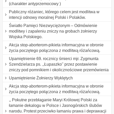
(charakter antyprzemocowy )
Publiczny różaniec, którego celem jest modlitwa w
intencji odnowy moralnej Polski i Polaków.
Światło Pamięci Niezwyciężonym – Odmówienie
modlitwy i zapaleniu zniczy na grobach żołnierzy
Wojska Polskiego.
Akcja stop-aborterom-pikieta informacyjna w obronie
życia poczętego połączona z modlitwą różańcową.
Upamiętnienie 69. rocznicy śmierci mjr. Zygmunta
Szendzielarza ps. ,,Łupaszko'' przez postawienie
zniczy pod pomnikiem i okolicznościowe przemówienia
Upamiętnienie Żołnierzy Wyklętych
Akcja stop-aborterom-pikieta informacyjna w obronie
życia poczętego połączona z modlitwą różańcową.
,, Pokutne przebłaganie Maryi Królowej Polski za
łamanie dekalogu w Polsce i Jasnogórskich ślubów
narodu. Protest przeciwko łamaniu prawa i deprawacji