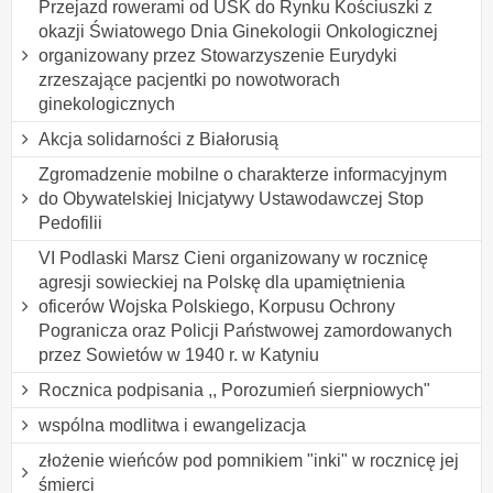
Przejazd rowerami od USK do Rynku Kościuszki z
okazji Światowego Dnia Ginekologii Onkologicznej
organizowany przez Stowarzyszenie Eurydyki
zrzeszające pacjentki po nowotworach
ginekologicznych
Akcja solidarności z Białorusią
Zgromadzenie mobilne o charakterze informacyjnym
do Obywatelskiej Inicjatywy Ustawodawczej Stop
Pedofilii
VI Podlaski Marsz Cieni organizowany w rocznicę
agresji sowieckiej na Polskę dla upamiętnienia
oficerów Wojska Polskiego, Korpusu Ochrony
Pogranicza oraz Policji Państwowej zamordowanych
przez Sowietów w 1940 r. w Katyniu
Rocznica podpisania ,, Porozumień sierpniowych"
wspólna modlitwa i ewangelizacja
złożenie wieńców pod pomnikiem "inki" w rocznicę jej
śmierci