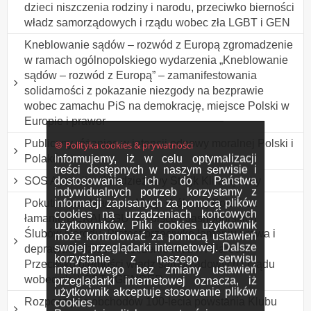
dzieci niszczenia rodziny i narodu, przeciwko bierności
władz samorządowych i rządu wobec zła LGBT i GEN
Kneblowanie sądów – rozwód z Europą zgromadzenie
w ramach ogólnopolskiego wydarzenia „Kneblowanie
sądów – rozwód z Europą” – zamanifestowania
solidarności z pokazanie niezgody na bezprawie
wobec zamachu PiS na demokrację, miejsce Polski w
Europie i prawor
Publiczny różaniec w intencji odnowy moralnej Polski i
🍪 Polityka cookies & prywatności
Informujemy, iż w celu optymalizacji
Polaków
treści dostępnych w naszym serwisie i
dostosowania ich do Państwa
SOS Australia - Młodzieżowy Strajk Klimatyczny
indywidualnych potrzeb korzystamy z
informacji zapisanych za pomocą plików
Pokutne przebłaganie Maryi Królowej Polski za
cookies na urządzeniach końcowych
łamanie DEKALOGU w Polsce i Jasnogórskich
użytkowników. Pliki cookies użytkownik
Ślubów Narodu. Protest przeciwko łamaniu prawa i
może kontrolować za pomocą ustawień
swojej przeglądarki internetowej. Dalsze
deprawacji dzieci, niszczenie rodzin i Narodu.
korzystanie z naszego serwisu
Przeciwko bierności władz samorządowych i rządu
internetowego bez zmiany ustawień
wobec zła LGBT i GENDER
przeglądarki internetowej oznacza, iż
użytkownik akceptuje stosowanie plików
Rozpoczęcie obchodów 100-lecia powstania Klubu
cookies.