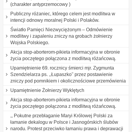
(charakter antyprzemocowy )
Publiczny różaniec, którego celem jest modlitwa w
intencji odnowy moralnej Polski i Polaków.
Światło Pamięci Niezwyciężonym – Odmówienie
modlitwy i zapaleniu zniczy na grobach żołnierzy
Wojska Polskiego.
Akcja stop-aborterom-pikieta informacyjna w obronie
życia poczętego połączona z modlitwą różańcową.
Upamiętnienie 69. rocznicy śmierci mjr. Zygmunta
Szendzielarza ps. ,,Łupaszko'' przez postawienie
zniczy pod pomnikiem i okolicznościowe przemówienia
Upamiętnienie Żołnierzy Wyklętych
Akcja stop-aborterom-pikieta informacyjna w obronie
życia poczętego połączona z modlitwą różańcową.
,, Pokutne przebłaganie Maryi Królowej Polski za
łamanie dekalogu w Polsce i Jasnogórskich ślubów
narodu. Protest przeciwko łamaniu prawa i deprawacji