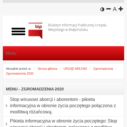
wersja k
zmniej
domy
z
A
Biuletyn Informacji Publicznej Urzędu
Miejskiego w Białymstoku
Włącz
menu
Menu
Aktualnie jesteś w:
Strona główna
URZĄD MIEJSKI
Zgromadzenia
Zgromadzenia 2020
MENU - ZGROMADZENIA 2020
Stop wirusowi aborcji i aborentom - pikieta
informacyjna w obronie życia poczętego połączona z
modlitwą różańcową.
Pikieta informacyjna w obronie życia poczętego: Stop