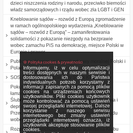
dzieci niszczenia rodziny i narodu, przeciwko bierności
władz samorządowych i rządu wobec zła LGBT i GEN
Kneblowanie sądów – rozwód z Europą zgromadzenie
w ramach ogólnopolskiego wydarzenia „Kneblowanie
sądów – rozwód z Europą” – zamanifestowania
solidarności z pokazanie niezgody na bezprawie
wobec zamachu PiS na demokrację, miejsce Polski w
Europie i prawor
Publiczny różaniec w intencji odnowy moralnej Polski i
🍪 Polityka cookies & prywatności
Informujemy, iż w celu optymalizacji
Polaków
treści dostępnych w naszym serwisie i
dostosowania ich do Państwa
SOS Australia - Młodzieżowy Strajk Klimatyczny
indywidualnych potrzeb korzystamy z
informacji zapisanych za pomocą plików
Pokutne przebłaganie Maryi Królowej Polski za
cookies na urządzeniach końcowych
łamanie DEKALOGU w Polsce i Jasnogórskich
użytkowników. Pliki cookies użytkownik
Ślubów Narodu. Protest przeciwko łamaniu prawa i
może kontrolować za pomocą ustawień
swojej przeglądarki internetowej. Dalsze
deprawacji dzieci, niszczenie rodzin i Narodu.
korzystanie z naszego serwisu
Przeciwko bierności władz samorządowych i rządu
internetowego bez zmiany ustawień
wobec zła LGBT i GENDER
przeglądarki internetowej oznacza, iż
użytkownik akceptuje stosowanie plików
Rozpoczęcie obchodów 100-lecia powstania Klubu
cookies.