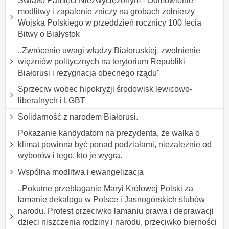
Światło Pamięci Niezwyciężonym - Odmówienie
modlitwy i zapalenie zniczy na grobach żołnierzy
Wojska Polskiego w przeddzień rocznicy 100 lecia
Bitwy o Białystok
,,Zwrócenie uwagi władzy Białoruskiej, zwolnienie
więźniów politycznych na terytorium Republiki
Białorusi i rezygnacja obecnego rządu"
Sprzeciw wobec hipokryzji środowisk lewicowo-
liberalnych i LGBT
Solidarność z narodem Białorusi.
Pokazanie kandydatom na prezydenta, że walka o
klimat powinna być ponad podziałami, niezależnie od
wyborów i tego, kto je wygra.
Wspólna modlitwa i ewangelizacja
,,Pokutne przebłaganie Maryi Królowej Polski za
łamanie dekalogu w Polsce i Jasnogórskich ślubów
narodu. Protest przeciwko łamaniu prawa i deprawacji
dzieci niszczenia rodziny i narodu, przeciwko bierności