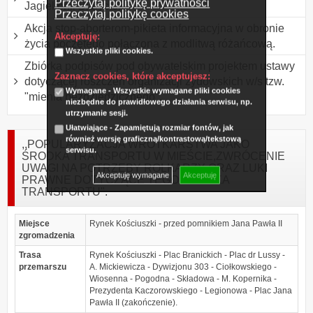
Przeczytaj politykę prywatności
Jagiellonii Białystok
Przeczytaj politykę cookies
Akcja stop-aborterom-pikieta informacyjna w obronie
Akceptuję:
życia poczętego połączona z modlitwą różańcową.
Wszystkie pliki cookies.
Zbiórka podpisów pod obywatelskim projektem ustawy
Zaznacz cookies, które akceptujesz:
dotyczącej roszczeń organizacji żydowskich w/s tzw.
Wymagane - Wszystkie wymagane pliki cookies
"mienia bezdziedzicznego".
niezbędne do prawidłowego działania serwisu, np.
utrzymanie sesji.
Ułatwiające - Zapamiętują rozmiar fontów, jak
również wersję graficzną/kontrastową/tekstową
,,POPULARYZACJA WROTKARSTWA JAKO
serwisu.
ŚRODKA TRANSPORTU W MIEŚCIE,ZWRÓCENIE
UWAGI NA POTRZEBY ROLKARZY ORAZ LUKI
Akceptuję wymagane
Akceptuję
PRAWNE DOTYCZĄCE TEGO ŚRODKA
TRANSPORTU".
Miejsce
Rynek Kościuszki - przed pomnikiem Jana Pawła II
zgromadzenia
Trasa
Rynek Kościuszki - Plac Branickich - Plac dr Lussy -
przemarszu
A. Mickiewicza - Dywizjonu 303 - Ciołkowskiego -
Wiosenna - Pogodna - Składowa - M. Kopernika -
Prezydenta Kaczorowskiego - Legionowa - Plac Jana
Pawła II (zakończenie).