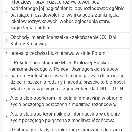
młodzieży - przy muzyce rozrywkowej, bez
nadmiernego jej nagłośnienia, aby rozładować ogólnie
panujące niezadowolenie, wynikające z zamknięcia
lokalów rozrywkowych, wobec ogłoszenia stanu
zagrożenia epidemic
Obchody Imienin Marszałka - zakończenie XXI Dni
Kultury Kresowej
protest przeciwko bluźnierstwu w kinie Forum
,, Pokutne przebłaganie Maryi Królowej Polski za
łamanie dekalogu w Polsce i Jasnogórskich ślubów
narodu. Protest przeciwko łamaniu prawa i deprawacji
dzieci niszczenia rodziny i narodu, przeciwko bierności
władz samorządowych i rządu wobec zła LGBT i GEN
Akcja stop-aborterom - pikieta informacyjna w obronie
życia poczętego połączona z modlitwą różańcową.
Akcja stop-aborterom-pikieta informacyjna w obronie
zyciz poczętego połączona z modlitwą różańcową.
działania profilaktyki społecznej skierowane do dzieci