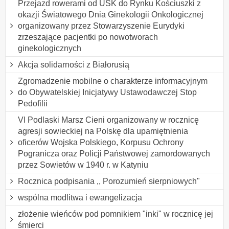
Przejazd rowerami od USK do Rynku Kościuszki z
okazji Światowego Dnia Ginekologii Onkologicznej
organizowany przez Stowarzyszenie Eurydyki
zrzeszające pacjentki po nowotworach
ginekologicznych
Akcja solidarności z Białorusią
Zgromadzenie mobilne o charakterze informacyjnym
do Obywatelskiej Inicjatywy Ustawodawczej Stop
Pedofilii
VI Podlaski Marsz Cieni organizowany w rocznicę
agresji sowieckiej na Polskę dla upamiętnienia
oficerów Wojska Polskiego, Korpusu Ochrony
Pogranicza oraz Policji Państwowej zamordowanych
przez Sowietów w 1940 r. w Katyniu
Rocznica podpisania ,, Porozumień sierpniowych"
wspólna modlitwa i ewangelizacja
złożenie wieńców pod pomnikiem "inki" w rocznicę jej
śmierci