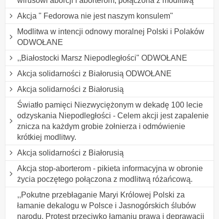
wirusowi aborcji i aborterom, połączona z modlitwą
Akcja " Fedorowa nie jest naszym konsulem"
Modlitwa w intencji odnowy moralnej Polski i Polaków
ODWOŁANE
,,Białostocki Marsz Niepodległości" ODWOŁANE
Akcja solidarności z Białorusią ODWOŁANE
Akcja solidarności z Białorusią
Światło pamięci Niezwyciężonym w dekadę 100 lecie
odzyskania Niepodległości - Celem akcji jest zapalenie
znicza na każdym grobie żołnierza i odmówienie
krótkiej modlitwy.
Akcja solidarności z Białorusią
Akcja stop-aborterom - pikieta informacyjna w obronie
życia poczętego połączona z modlitwą różańcową.
,,Pokutne przebłaganie Maryi Królowej Polski za
łamanie dekalogu w Polsce i Jasnogórskich ślubów
narodu. Protest przeciwko łamaniu prawa i deprawacji