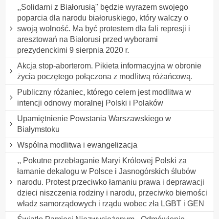
,,Solidarni z Białorusią" będzie wyrazem swojego
poparcia dla narodu białoruskiego, który walczy o
swoją wolność. Ma być protestem dla fali represji i
aresztowań na Białorusi przed wyborami
prezydenckimi 9 sierpnia 2020 r.
Akcja stop-aborterom. Pikieta informacyjna w obronie
życia poczętego połączona z modlitwą różańcową.
Publiczny różaniec, którego celem jest modlitwa w
intencji odnowy moralnej Polski i Polaków
Upamiętnienie Powstania Warszawskiego w
Białymstoku
Wspólna modlitwa i ewangelizacja
,, Pokutne przebłaganie Maryi Królowej Polski za
łamanie dekalogu w Polsce i Jasnogórskich ślubów
narodu. Protest przeciwko łamaniu prawa i deprawacji
dzieci niszczenia rodziny i narodu, przeciwko bierności
władz samorządowych i rządu wobec zła LGBT i GEN