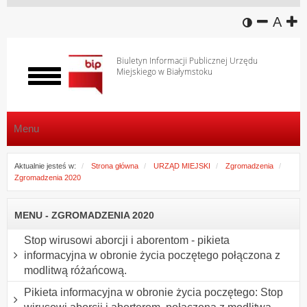
wersja k
zmniej
domy
z
A
Biuletyn Informacji Publicznej Urzędu
Miejskiego w Białymstoku
Włącz
menu
Menu
Aktualnie jesteś w:
Strona główna
URZĄD MIEJSKI
Zgromadzenia
Zgromadzenia 2020
MENU - ZGROMADZENIA 2020
Stop wirusowi aborcji i aborentom - pikieta
informacyjna w obronie życia poczętego połączona z
modlitwą różańcową.
Pikieta informacyjna w obronie życia poczętego: Stop