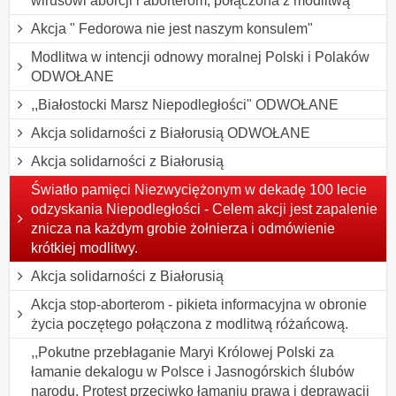
wirusowi aborcji i aborterom, połączona z modlitwą
Akcja " Fedorowa nie jest naszym konsulem"
Modlitwa w intencji odnowy moralnej Polski i Polaków
ODWOŁANE
,,Białostocki Marsz Niepodległości" ODWOŁANE
Akcja solidarności z Białorusią ODWOŁANE
Akcja solidarności z Białorusią
Światło pamięci Niezwyciężonym w dekadę 100 lecie
odzyskania Niepodległości - Celem akcji jest zapalenie
znicza na każdym grobie żołnierza i odmówienie
krótkiej modlitwy.
Akcja solidarności z Białorusią
Akcja stop-aborterom - pikieta informacyjna w obronie
życia poczętego połączona z modlitwą różańcową.
,,Pokutne przebłaganie Maryi Królowej Polski za
łamanie dekalogu w Polsce i Jasnogórskich ślubów
narodu. Protest przeciwko łamaniu prawa i deprawacji