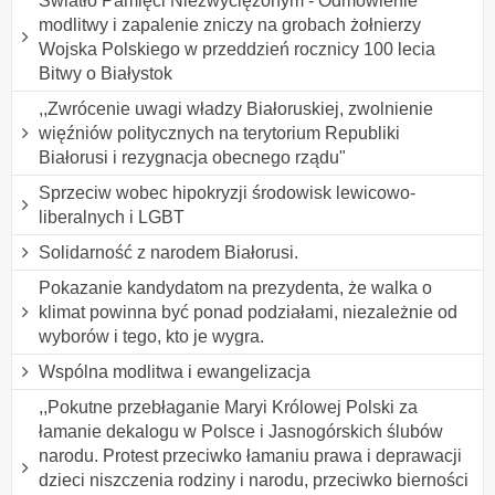
Światło Pamięci Niezwyciężonym - Odmówienie
modlitwy i zapalenie zniczy na grobach żołnierzy
Wojska Polskiego w przeddzień rocznicy 100 lecia
Bitwy o Białystok
,,Zwrócenie uwagi władzy Białoruskiej, zwolnienie
więźniów politycznych na terytorium Republiki
Białorusi i rezygnacja obecnego rządu"
Sprzeciw wobec hipokryzji środowisk lewicowo-
liberalnych i LGBT
Solidarność z narodem Białorusi.
Pokazanie kandydatom na prezydenta, że walka o
klimat powinna być ponad podziałami, niezależnie od
wyborów i tego, kto je wygra.
Wspólna modlitwa i ewangelizacja
,,Pokutne przebłaganie Maryi Królowej Polski za
łamanie dekalogu w Polsce i Jasnogórskich ślubów
narodu. Protest przeciwko łamaniu prawa i deprawacji
dzieci niszczenia rodziny i narodu, przeciwko bierności