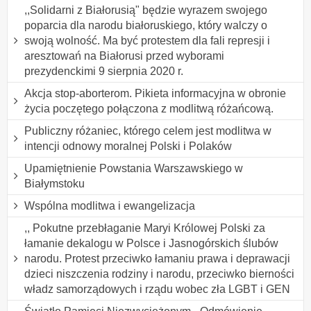
,,Solidarni z Białorusią" będzie wyrazem swojego
poparcia dla narodu białoruskiego, który walczy o
swoją wolność. Ma być protestem dla fali represji i
aresztowań na Białorusi przed wyborami
prezydenckimi 9 sierpnia 2020 r.
Akcja stop-aborterom. Pikieta informacyjna w obronie
życia poczętego połączona z modlitwą różańcową.
Publiczny różaniec, którego celem jest modlitwa w
intencji odnowy moralnej Polski i Polaków
Upamiętnienie Powstania Warszawskiego w
Białymstoku
Wspólna modlitwa i ewangelizacja
,, Pokutne przebłaganie Maryi Królowej Polski za
łamanie dekalogu w Polsce i Jasnogórskich ślubów
narodu. Protest przeciwko łamaniu prawa i deprawacji
dzieci niszczenia rodziny i narodu, przeciwko bierności
władz samorządowych i rządu wobec zła LGBT i GEN