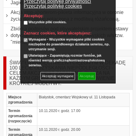
Przeczytaj politykę prywatności
Jagiellonii Białystok
Przeczytaj politykę cookies
Akcja stop-aborterom-pikieta informacyjna w obronie
Akceptuję:
życia poczętego połączona z modlitwą różańcową.
Wszystkie pliki cookies.
Zbiórka podpisów pod obywatelskim projektem ustawy
Zaznacz cookies, które akceptujesz:
dotyczącej roszczeń organizacji żydowskich w/s tzw.
Wymagane - Wszystkie wymagane pliki cookies
"mienia bezdziedzicznego".
niezbędne do prawidłowego działania serwisu, np.
utrzymanie sesji.
Ułatwiające - Zapamiętują rozmiar fontów, jak
również wersję graficzną/kontrastową/tekstową
ŚWIATŁO PAMIĘCI NIEZWYCIĘŻONYM W DEKADĘ
serwisu.
100 LECIE ODZYSKANIA NIEPODLEGŁOŚCI -
CELEM AKCJI JEST ZAPALENIE ZNICZA NA
Akceptuję wymagane
Akceptuję
KAŻDYM GROBIE ŻOŁNIERZA I ODMÓWIENIE
KRÓTKIEJ MODLITWY.
Miejsce
Białystok, cmentarz Wojskowy ul. 11 Listopada
zgromadzenia
Termin
10.11.2020 r. godz. 17.00
zgromadzenia
(rozpoczęcie)
Termin
10.11.2020 r. godz. 20.00
zgromadzenia