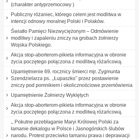
(charakter antyprzemocowy )
Publiczny różaniec, którego celem jest modlitwa w
intencji odnowy moralnej Polski i Polaków.
Światło Pamięci Niezwyciężonym – Odmówienie
modlitwy i zapaleniu zniczy na grobach żołnierzy
Wojska Polskiego.
Akcja stop-aborterom-pikieta informacyjna w obronie
życia poczętego połączona z modlitwą różańcową.
Upamiętnienie 69. rocznicy śmierci mjr. Zygmunta
Szendzielarza ps. ,,Łupaszko'' przez postawienie
zniczy pod pomnikiem i okolicznościowe przemówienia
Upamiętnienie Żołnierzy Wyklętych
Akcja stop-aborterom-pikieta informacyjna w obronie
życia poczętego połączona z modlitwą różańcową.
,, Pokutne przebłaganie Maryi Królowej Polski za
łamanie dekalogu w Polsce i Jasnogórskich ślubów
narodu. Protest przeciwko łamaniu prawa i deprawacji