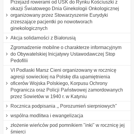
Przejazd rowerami od USK do Rynku Kościuszki z
okazji Światowego Dnia Ginekologii Onkologicznej
organizowany przez Stowarzyszenie Eurydyki
zrzeszające pacjentki po nowotworach
ginekologicznych
Akcja solidarności z Białorusią
Zgromadzenie mobilne o charakterze informacyjnym
do Obywatelskiej Inicjatywy Ustawodawczej Stop
Pedofilii
VI Podlaski Marsz Cieni organizowany w rocznicę
agresji sowieckiej na Polskę dla upamiętnienia
oficerów Wojska Polskiego, Korpusu Ochrony
Pogranicza oraz Policji Państwowej zamordowanych
przez Sowietów w 1940 r. w Katyniu
Rocznica podpisania ,, Porozumień sierpniowych"
wspólna modlitwa i ewangelizacja
złożenie wieńców pod pomnikiem "inki" w rocznicę jej
śmierci