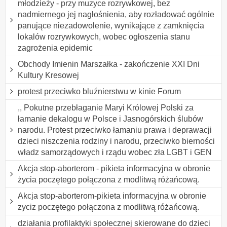
młodzieży - przy muzyce rozrywkowej, bez
nadmiernego jej nagłośnienia, aby rozładować ogólnie
panujące niezadowolenie, wynikające z zamknięcia
lokalów rozrywkowych, wobec ogłoszenia stanu
zagrożenia epidemic
Obchody Imienin Marszałka - zakończenie XXI Dni
Kultury Kresowej
protest przeciwko bluźnierstwu w kinie Forum
,, Pokutne przebłaganie Maryi Królowej Polski za
łamanie dekalogu w Polsce i Jasnogórskich ślubów
narodu. Protest przeciwko łamaniu prawa i deprawacji
dzieci niszczenia rodziny i narodu, przeciwko bierności
władz samorządowych i rządu wobec zła LGBT i GEN
Akcja stop-aborterom - pikieta informacyjna w obronie
życia poczętego połączona z modlitwą różańcową.
Akcja stop-aborterom-pikieta informacyjna w obronie
zyciz poczętego połączona z modlitwą różańcową.
działania profilaktyki społecznej skierowane do dzieci