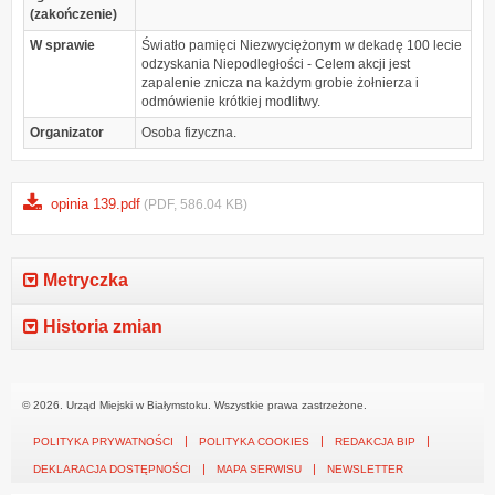
(zakończenie)
W sprawie
Światło pamięci Niezwyciężonym w dekadę 100 lecie
odzyskania Niepodległości - Celem akcji jest
zapalenie znicza na każdym grobie żołnierza i
odmówienie krótkiej modlitwy.
Organizator
Osoba fizyczna.
opinia 139.pdf
(PDF, 586.04 KB)
Metryczka
Historia zmian
© 2026. Urząd Miejski w Białymstoku. Wszystkie prawa zastrzeżone.
POLITYKA PRYWATNOŚCI
POLITYKA COOKIES
REDAKCJA BIP
DEKLARACJA DOSTĘPNOŚCI
MAPA SERWISU
NEWSLETTER