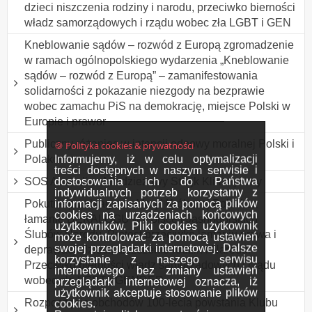
dzieci niszczenia rodziny i narodu, przeciwko bierności
władz samorządowych i rządu wobec zła LGBT i GEN
Kneblowanie sądów – rozwód z Europą zgromadzenie
w ramach ogólnopolskiego wydarzenia „Kneblowanie
sądów – rozwód z Europą” – zamanifestowania
solidarności z pokazanie niezgody na bezprawie
wobec zamachu PiS na demokrację, miejsce Polski w
Europie i prawor
Publiczny różaniec w intencji odnowy moralnej Polski i
🍪 Polityka cookies & prywatności
Informujemy, iż w celu optymalizacji
Polaków
treści dostępnych w naszym serwisie i
dostosowania ich do Państwa
SOS Australia - Młodzieżowy Strajk Klimatyczny
indywidualnych potrzeb korzystamy z
informacji zapisanych za pomocą plików
Pokutne przebłaganie Maryi Królowej Polski za
cookies na urządzeniach końcowych
łamanie DEKALOGU w Polsce i Jasnogórskich
użytkowników. Pliki cookies użytkownik
Ślubów Narodu. Protest przeciwko łamaniu prawa i
może kontrolować za pomocą ustawień
swojej przeglądarki internetowej. Dalsze
deprawacji dzieci, niszczenie rodzin i Narodu.
korzystanie z naszego serwisu
Przeciwko bierności władz samorządowych i rządu
internetowego bez zmiany ustawień
wobec zła LGBT i GENDER
przeglądarki internetowej oznacza, iż
użytkownik akceptuje stosowanie plików
Rozpoczęcie obchodów 100-lecia powstania Klubu
cookies.