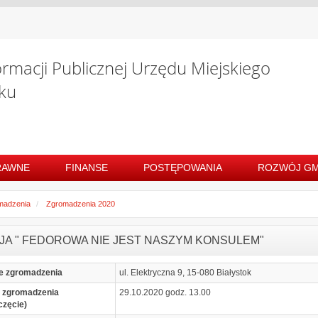
ormacji Publicznej Urzędu Miejskiego
ku
RAWNE
FINANSE
POSTĘPOWANIA
ROZWÓJ GM
madzenia
Zgromadzenia 2020
JA " FEDOROWA NIE JEST NASZYM KONSULEM"
e zgromadzenia
ul. Elektryczna 9, 15-080 Białystok
 zgromadzenia
29.10.2020 godz. 13.00
częcie)