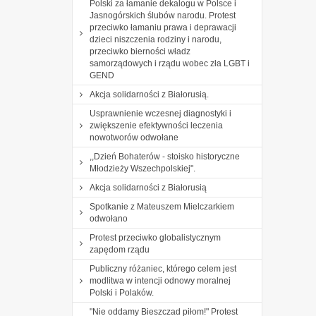
Polski za łamanie dekalogu w Polsce i
Jasnogórskich ślubów narodu. Protest
przeciwko łamaniu prawa i deprawacji
dzieci niszczenia rodziny i narodu,
przeciwko bierności władz
samorządowych i rządu wobec zła LGBT i
GEND
Akcja solidarności z Białorusią.
Usprawnienie wczesnej diagnostyki i
zwiększenie efektywności leczenia
nowotworów odwołane
,,Dzień Bohaterów - stoisko historyczne
Młodzieży Wszechpolskiej".
Akcja solidarności z Białorusią
Spotkanie z Mateuszem Mielczarkiem
odwołano
Protest przeciwko globalistycznym
zapędom rządu
Publiczny różaniec, którego celem jest
modlitwa w intencji odnowy moralnej
Polski i Polaków.
"Nie oddamy Bieszczad piłom!" Protest