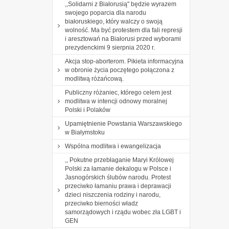
,,Solidarni z Białorusią" będzie wyrazem
swojego poparcia dla narodu
białoruskiego, który walczy o swoją
wolność. Ma być protestem dla fali represji
i aresztowań na Białorusi przed wyborami
prezydenckimi 9 sierpnia 2020 r.
Akcja stop-aborterom. Pikieta informacyjna
w obronie życia poczętego połączona z
modlitwą różańcową.
Publiczny różaniec, którego celem jest
modlitwa w intencji odnowy moralnej
Polski i Polaków
Upamiętnienie Powstania Warszawskiego
w Białymstoku
Wspólna modlitwa i ewangelizacja
,, Pokutne przebłaganie Maryi Królowej
Polski za łamanie dekalogu w Polsce i
Jasnogórskich ślubów narodu. Protest
przeciwko łamaniu prawa i deprawacji
dzieci niszczenia rodziny i narodu,
przeciwko bierności władz
samorządowych i rządu wobec zła LGBT i
GEN