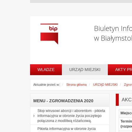
Biuletyn Inf
w Białymsto
WŁADZE
URZĄD MIEJSKI
AKTY P
Aktualnie jesteś w:
Strona główna
URZĄD MIEJSKI
Zgro
AKC
MENU - ZGROMADZENIA 2020
Stop wirusowi aborcji i aborentom - pikieta
Miejsc
informacyjna w obronie życia poczętego
połączona z modlitwą różańcową.
Termin
(rozpo
Pikieta informacyjna w obronie życia