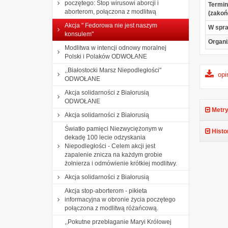
poczętego: Stop wirusowi aborcji i
Termin
aborterom, połączona z modlitwą
(zakoń
Akcja " Fedorowa nie jest naszym
W spr
konsulem"
Organi
Modlitwa w intencji odnowy moralnej
Polski i Polaków ODWOŁANE
,,Białostocki Marsz Niepodległości"
opi
ODWOŁANE
Akcja solidarności z Białorusią
ODWOŁANE
Metry
Akcja solidarności z Białorusią
Światło pamięci Niezwyciężonym w
Histo
dekadę 100 lecie odzyskania
Niepodległości - Celem akcji jest
zapalenie znicza na każdym grobie
żołnierza i odmówienie krótkiej modlitwy.
Akcja solidarności z Białorusią
Akcja stop-aborterom - pikieta
informacyjna w obronie życia poczętego
połączona z modlitwą różańcową.
,,Pokutne przebłaganie Maryi Królowej