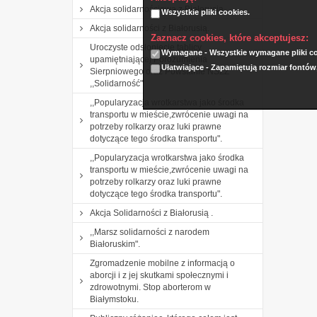
Akcja solidarnościowa z Białorusią
Wszystkie pliki cookies.
Akcja solidarności z Białorusią.
Zaznacz cookies, które akceptujesz:
Uroczyste odsłonięcie tablicy
Wymagane - Wszystkie wymagane pliki coo
upamiętniającej Porozumienia
Ułatwiające - Zapamiętują rozmiar fontów
Sierpniowego oraz Powstanie NSZZ
,,Solidarność"
,,Popularyzacja wrotkarstwa jako środka
transportu w mieście,zwrócenie uwagi na
potrzeby rolkarzy oraz luki prawne
dotyczące tego środka transportu".
,,Popularyzacja wrotkarstwa jako środka
transportu w mieście,zwrócenie uwagi na
potrzeby rolkarzy oraz luki prawne
dotyczące tego środka transportu".
Akcja Solidarności z Białorusią .
,,Marsz solidarności z narodem
Białoruskim".
Zgromadzenie mobilne z informacją o
aborcji i z jej skutkami społecznymi i
zdrowotnymi. Stop aborterom w
Białymstoku.