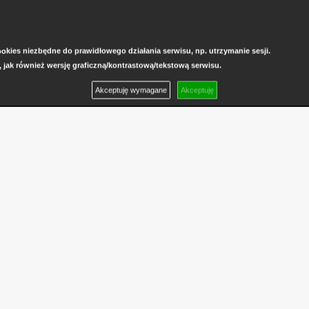
kies niezbędne do prawidłowego działania serwisu, np. utrzymanie sesji.
, jak również wersję graficzną/kontrastową/tekstową serwisu.
Akceptuję wymagane
Akceptuję