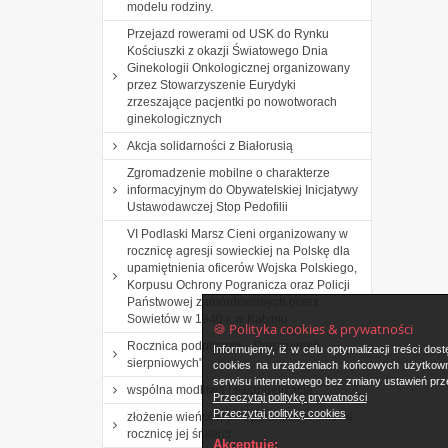
modelu rodziny.
Przejazd rowerami od USK do Rynku
Kościuszki z okazji Światowego Dnia
Ginekologii Onkologicznej organizowany
przez Stowarzyszenie Eurydyki
zrzeszające pacjentki po nowotworach
ginekologicznych
Akcja solidarności z Białorusią
Zgromadzenie mobilne o charakterze
informacyjnym do Obywatelskiej Inicjatywy
Ustawodawczej Stop Pedofilii
VI Podlaski Marsz Cieni organizowany w
rocznicę agresji sowieckiej na Polskę dla
upamiętnienia oficerów Wojska Polskiego,
Korpusu Ochrony Pogranicza oraz Policji
Państwowej zamordowanych przez
Sowietów w 1940 r. w Katyniu
🍪 Polityka cookies & prywatności
Rocznica podpisania ,, Porozumień
Informujemy, iż w celu optymalizacji treści d
sierpniowych"
cookies na urządzeniach końcowych użytkowni
serwisu internetowego bez zmiany ustawień prze
wspólna modlitwa i ewangelizacja
Przeczytaj politykę prywatności
Przeczytaj politykę cookies
złożenie wieńców pod pomnikiem "inki" w
rocznicę jej śmierci
Akceptuję: