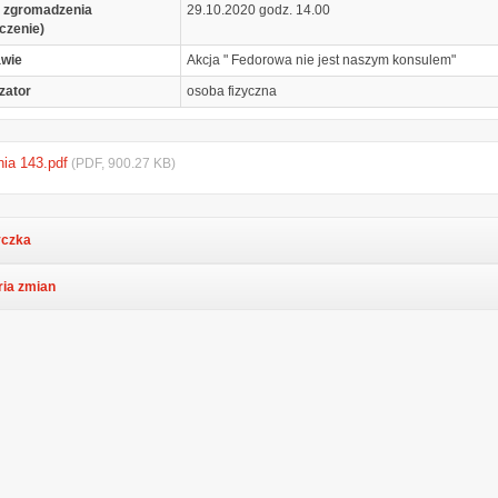
 zgromadzenia
29.10.2020 godz. 14.00
czenie)
awie
Akcja " Fedorowa nie jest naszym konsulem"
zator
osoba fizyczna
nia 143.pdf
(PDF, 900.27 KB)
czka
ria zmian