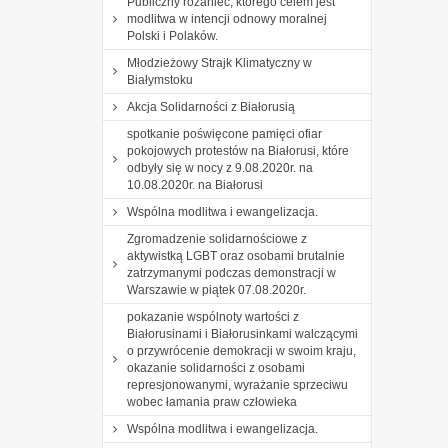
Publiczny różaniec, którego celem jest
modlitwa w intencji odnowy moralnej
Polski i Polaków.
Młodzieżowy Strajk Klimatyczny w
Białymstoku
Akcja Solidarności z Białorusią
spotkanie poświęcone pamięci ofiar
pokojowych protestów na Białorusi, które
odbyły się w nocy z 9.08.2020r. na
10.08.2020r. na Białorusi
Wspólna modlitwa i ewangelizacja.
Zgromadzenie solidarnościowe z
aktywistką LGBT oraz osobami brutalnie
zatrzymanymi podczas demonstracji w
Warszawie w piątek 07.08.2020r.
pokazanie wspólnoty wartości z
Białorusinami i Białorusinkami walczącymi
o przywrócenie demokracji w swoim kraju,
okazanie solidarności z osobami
represjonowanymi, wyrażanie sprzeciwu
wobec łamania praw człowieka
Wspólna modlitwa i ewangelizacja.