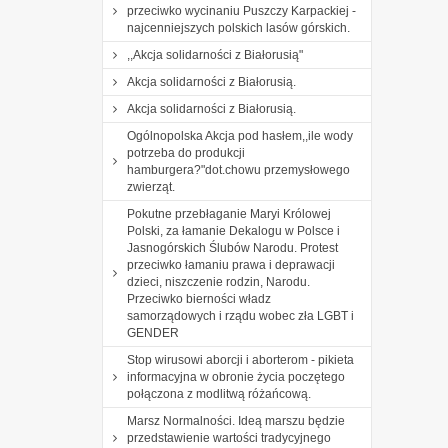
przeciwko wycinaniu Puszczy Karpackiej -
najcenniejszych polskich lasów górskich.
,,Akcja solidarności z Białorusią"
Akcja solidarności z Białorusią.
Akcja solidarności z Białorusią.
Ogólnopolska Akcja pod hasłem,,ile wody
potrzeba do produkcji
hamburgera?"dot.chowu przemysłowego
zwierząt.
Pokutne przebłaganie Maryi Królowej
Polski, za łamanie Dekalogu w Polsce i
Jasnogórskich Ślubów Narodu. Protest
przeciwko łamaniu prawa i deprawacji
dzieci, niszczenie rodzin, Narodu.
Przeciwko bierności władz
samorządowych i rządu wobec zła LGBT i
GENDER
Stop wirusowi aborcji i aborterom - pikieta
informacyjna w obronie życia poczętego
połączona z modlitwą różańcową.
Marsz Normalności. Ideą marszu będzie
przedstawienie wartości tradycyjnego