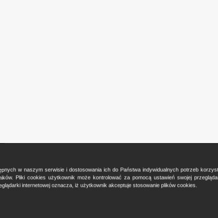
ostępnych w naszym serwisie i dostosowania ich do Państwa indywidualnych potrzeb korzy
ków. Pliki cookies użytkownik może kontrolować za pomocą ustawień swojej przeglądark
glądarki internetowej oznacza, iż użytkownik akceptuje stosowanie plików cookies.