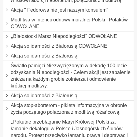
wirusowi aborcji i aborterom, połączona z modlitwą
Akcja " Fedorowa nie jest naszym konsulem"
Modlitwa w intencji odnowy moralnej Polski i Polaków
ODWOŁANE
,,Białostocki Marsz Niepodległości" ODWOŁANE
Akcja solidarności z Białorusią ODWOŁANE
Akcja solidarności z Białorusią
Światło pamięci Niezwyciężonym w dekadę 100 lecie
odzyskania Niepodległości - Celem akcji jest zapalenie
znicza na każdym grobie żołnierza i odmówienie
krótkiej modlitwy.
Akcja solidarności z Białorusią
Akcja stop-aborterom - pikieta informacyjna w obronie
życia poczętego połączona z modlitwą różańcową.
,,Pokutne przebłaganie Maryi Królowej Polski za
łamanie dekalogu w Polsce i Jasnogórskich ślubów
narodu. Protest przeciwko łamaniu prawa i deprawacji