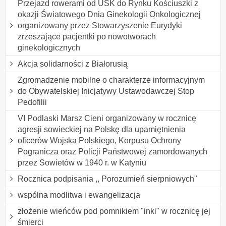
Przejazd rowerami od USK do Rynku Kościuszki z
okazji Światowego Dnia Ginekologii Onkologicznej
organizowany przez Stowarzyszenie Eurydyki
zrzeszające pacjentki po nowotworach
ginekologicznych
Akcja solidarności z Białorusią
Zgromadzenie mobilne o charakterze informacyjnym
do Obywatelskiej Inicjatywy Ustawodawczej Stop
Pedofilii
VI Podlaski Marsz Cieni organizowany w rocznicę
agresji sowieckiej na Polskę dla upamiętnienia
oficerów Wojska Polskiego, Korpusu Ochrony
Pogranicza oraz Policji Państwowej zamordowanych
przez Sowietów w 1940 r. w Katyniu
Rocznica podpisania ,, Porozumień sierpniowych"
wspólna modlitwa i ewangelizacja
złożenie wieńców pod pomnikiem "inki" w rocznicę jej
śmierci