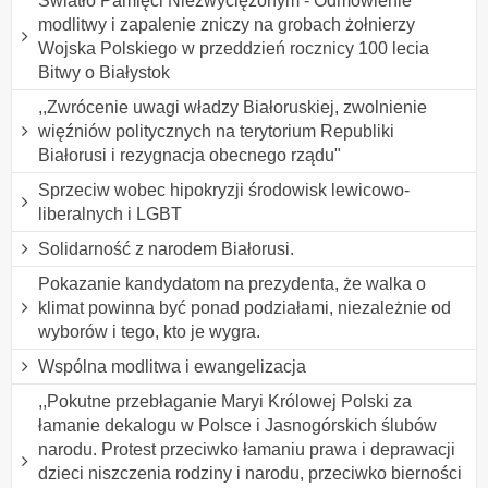
Światło Pamięci Niezwyciężonym - Odmówienie
modlitwy i zapalenie zniczy na grobach żołnierzy
Wojska Polskiego w przeddzień rocznicy 100 lecia
Bitwy o Białystok
,,Zwrócenie uwagi władzy Białoruskiej, zwolnienie
więźniów politycznych na terytorium Republiki
Białorusi i rezygnacja obecnego rządu"
Sprzeciw wobec hipokryzji środowisk lewicowo-
liberalnych i LGBT
Solidarność z narodem Białorusi.
Pokazanie kandydatom na prezydenta, że walka o
klimat powinna być ponad podziałami, niezależnie od
wyborów i tego, kto je wygra.
Wspólna modlitwa i ewangelizacja
,,Pokutne przebłaganie Maryi Królowej Polski za
łamanie dekalogu w Polsce i Jasnogórskich ślubów
narodu. Protest przeciwko łamaniu prawa i deprawacji
dzieci niszczenia rodziny i narodu, przeciwko bierności