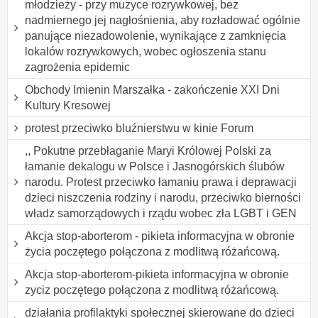
młodzieży - przy muzyce rozrywkowej, bez
nadmiernego jej nagłośnienia, aby rozładować ogólnie
panujące niezadowolenie, wynikające z zamknięcia
lokalów rozrywkowych, wobec ogłoszenia stanu
zagrożenia epidemic
Obchody Imienin Marszałka - zakończenie XXI Dni
Kultury Kresowej
protest przeciwko bluźnierstwu w kinie Forum
,, Pokutne przebłaganie Maryi Królowej Polski za
łamanie dekalogu w Polsce i Jasnogórskich ślubów
narodu. Protest przeciwko łamaniu prawa i deprawacji
dzieci niszczenia rodziny i narodu, przeciwko bierności
władz samorządowych i rządu wobec zła LGBT i GEN
Akcja stop-aborterom - pikieta informacyjna w obronie
życia poczętego połączona z modlitwą różańcową.
Akcja stop-aborterom-pikieta informacyjna w obronie
zyciz poczętego połączona z modlitwą różańcową.
działania profilaktyki społecznej skierowane do dzieci