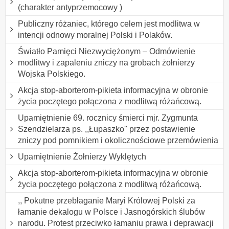
(charakter antyprzemocowy )
Publiczny różaniec, którego celem jest modlitwa w
intencji odnowy moralnej Polski i Polaków.
Światło Pamięci Niezwyciężonym – Odmówienie
modlitwy i zapaleniu zniczy na grobach żołnierzy
Wojska Polskiego.
Akcja stop-aborterom-pikieta informacyjna w obronie
życia poczętego połączona z modlitwą różańcową.
Upamiętnienie 69. rocznicy śmierci mjr. Zygmunta
Szendzielarza ps. ,,Łupaszko'' przez postawienie
zniczy pod pomnikiem i okolicznościowe przemówienia
Upamiętnienie Żołnierzy Wyklętych
Akcja stop-aborterom-pikieta informacyjna w obronie
życia poczętego połączona z modlitwą różańcową.
,, Pokutne przebłaganie Maryi Królowej Polski za
łamanie dekalogu w Polsce i Jasnogórskich ślubów
narodu. Protest przeciwko łamaniu prawa i deprawacji