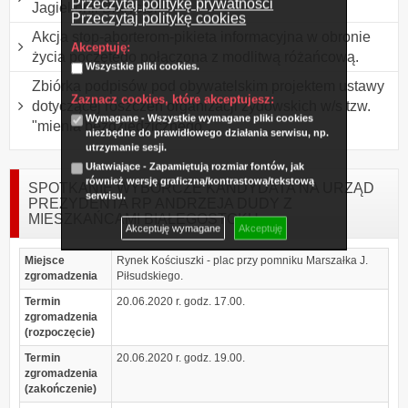
Przeczytaj politykę prywatności
Jagiellonii Białystok
Przeczytaj politykę cookies
Akcja stop-aborterom-pikieta informacyjna w obronie
Akceptuję:
życia poczętego połączona z modlitwą różańcową.
Wszystkie pliki cookies.
Zbiórka podpisów pod obywatelskim projektem ustawy
Zaznacz cookies, które akceptujesz:
dotyczącej roszczeń organizacji żydowskich w/s tzw.
Wymagane - Wszystkie wymagane pliki cookies
"mienia bezdziedzicznego".
niezbędne do prawidłowego działania serwisu, np.
utrzymanie sesji.
Ułatwiające - Zapamiętują rozmiar fontów, jak
również wersję graficzną/kontrastową/tekstową
SPOTKANIE WYBORCZE KANDYDATA NA URZĄD
serwisu.
PREZYDENTA RP ANDRZEJA DUDY Z
MIESZKAŃCAMI BIAŁEGOSTOKU.
Akceptuję wymagane
Akceptuję
Miejsce
Rynek Kościuszki - plac przy pomniku Marszałka J.
zgromadzenia
Piłsudskiego.
Termin
20.06.2020 r. godz. 17.00.
zgromadzenia
(rozpoczęcie)
Termin
20.06.2020 r. godz. 19.00.
zgromadzenia
(zakończenie)