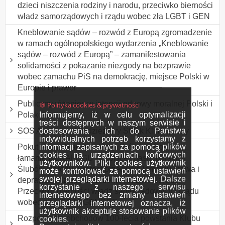
dzieci niszczenia rodziny i narodu, przeciwko bierności
władz samorządowych i rządu wobec zła LGBT i GEN
Kneblowanie sądów – rozwód z Europą zgromadzenie
w ramach ogólnopolskiego wydarzenia „Kneblowanie
sądów – rozwód z Europą” – zamanifestowania
solidarności z pokazanie niezgody na bezprawie
wobec zamachu PiS na demokrację, miejsce Polski w
Europie i prawor
Publiczny różaniec w intencji odnowy moralnej Polski i
🍪 Polityka cookies & prywatności
Informujemy, iż w celu optymalizacji
Polaków
treści dostępnych w naszym serwisie i
dostosowania ich do Państwa
SOS Australia - Młodzieżowy Strajk Klimatyczny
indywidualnych potrzeb korzystamy z
informacji zapisanych za pomocą plików
Pokutne przebłaganie Maryi Królowej Polski za
cookies na urządzeniach końcowych
łamanie DEKALOGU w Polsce i Jasnogórskich
użytkowników. Pliki cookies użytkownik
Ślubów Narodu. Protest przeciwko łamaniu prawa i
może kontrolować za pomocą ustawień
swojej przeglądarki internetowej. Dalsze
deprawacji dzieci, niszczenie rodzin i Narodu.
korzystanie z naszego serwisu
Przeciwko bierności władz samorządowych i rządu
internetowego bez zmiany ustawień
wobec zła LGBT i GENDER
przeglądarki internetowej oznacza, iż
użytkownik akceptuje stosowanie plików
Rozpoczęcie obchodów 100-lecia powstania Klubu
cookies.