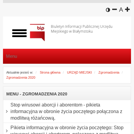
wersja k
zmniej
domy
z
A
Biuletyn Informacji Publicznej Urzędu
Miejskiego w Białymstoku
Włącz
menu
Menu
Aktualnie jesteś w:
Strona główna
URZĄD MIEJSKI
Zgromadzenia
Zgromadzenia 2020
MENU - ZGROMADZENIA 2020
Stop wirusowi aborcji i aborentom - pikieta
informacyjna w obronie życia poczętego połączona z
modlitwą różańcową.
Pikieta informacyjna w obronie życia poczętego: Stop