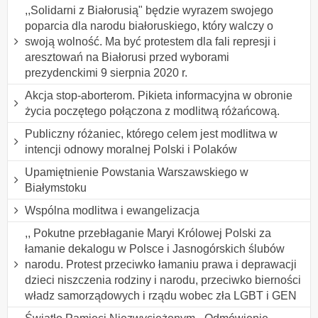
,,Solidarni z Białorusią" będzie wyrazem swojego
poparcia dla narodu białoruskiego, który walczy o
swoją wolność. Ma być protestem dla fali represji i
aresztowań na Białorusi przed wyborami
prezydenckimi 9 sierpnia 2020 r.
Akcja stop-aborterom. Pikieta informacyjna w obronie
życia poczętego połączona z modlitwą różańcową.
Publiczny różaniec, którego celem jest modlitwa w
intencji odnowy moralnej Polski i Polaków
Upamiętnienie Powstania Warszawskiego w
Białymstoku
Wspólna modlitwa i ewangelizacja
,, Pokutne przebłaganie Maryi Królowej Polski za
łamanie dekalogu w Polsce i Jasnogórskich ślubów
narodu. Protest przeciwko łamaniu prawa i deprawacji
dzieci niszczenia rodziny i narodu, przeciwko bierności
władz samorządowych i rządu wobec zła LGBT i GEN