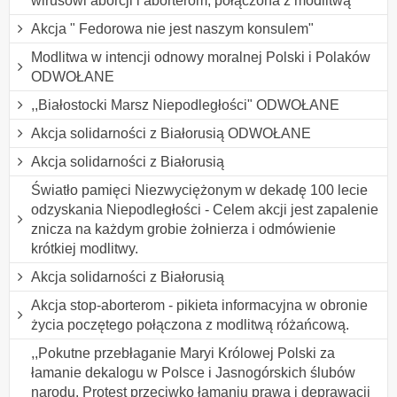
wirusowi aborcji i aborterom, połączona z modlitwą
Akcja " Fedorowa nie jest naszym konsulem"
Modlitwa w intencji odnowy moralnej Polski i Polaków
ODWOŁANE
,,Białostocki Marsz Niepodległości" ODWOŁANE
Akcja solidarności z Białorusią ODWOŁANE
Akcja solidarności z Białorusią
Światło pamięci Niezwyciężonym w dekadę 100 lecie
odzyskania Niepodległości - Celem akcji jest zapalenie
znicza na każdym grobie żołnierza i odmówienie
krótkiej modlitwy.
Akcja solidarności z Białorusią
Akcja stop-aborterom - pikieta informacyjna w obronie
życia poczętego połączona z modlitwą różańcową.
,,Pokutne przebłaganie Maryi Królowej Polski za
łamanie dekalogu w Polsce i Jasnogórskich ślubów
narodu. Protest przeciwko łamaniu prawa i deprawacji