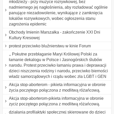
młodzieży - przy muzyce rozrywkowej, bez
nadmiernego jej nagłośnienia, aby rozładować ogólnie
panujące niezadowolenie, wynikające z zamknięcia
lokalów rozrywkowych, wobec ogłoszenia stanu
zagrożenia epidemic
Obchody Imienin Marszałka - zakończenie XXI Dni
Kultury Kresowej
protest przeciwko bluźnierstwu w kinie Forum
,, Pokutne przebłaganie Maryi Królowej Polski za
łamanie dekalogu w Polsce i Jasnogórskich ślubów
narodu. Protest przeciwko łamaniu prawa i deprawacji
dzieci niszczenia rodziny i narodu, przeciwko bierności
władz samorządowych i rządu wobec zła LGBT i GEN
Akcja stop-aborterom - pikieta informacyjna w obronie
życia poczętego połączona z modlitwą różańcową.
Akcja stop-aborterom-pikieta informacyjna w obronie
zyciz poczętego połączona z modlitwą różańcową.
działania profilaktyki społecznej skierowane do dzieci