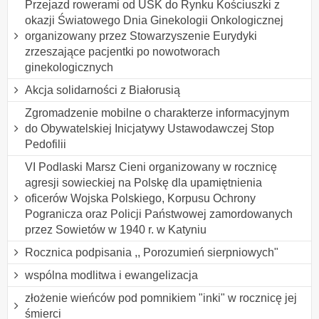
Przejazd rowerami od USK do Rynku Kościuszki z
okazji Światowego Dnia Ginekologii Onkologicznej
organizowany przez Stowarzyszenie Eurydyki
zrzeszające pacjentki po nowotworach
ginekologicznych
Akcja solidarności z Białorusią
Zgromadzenie mobilne o charakterze informacyjnym
do Obywatelskiej Inicjatywy Ustawodawczej Stop
Pedofilii
VI Podlaski Marsz Cieni organizowany w rocznicę
agresji sowieckiej na Polskę dla upamiętnienia
oficerów Wojska Polskiego, Korpusu Ochrony
Pogranicza oraz Policji Państwowej zamordowanych
przez Sowietów w 1940 r. w Katyniu
Rocznica podpisania ,, Porozumień sierpniowych"
wspólna modlitwa i ewangelizacja
złożenie wieńców pod pomnikiem "inki" w rocznicę jej
śmierci