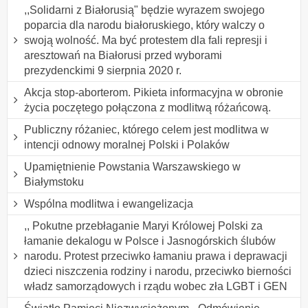
,,Solidarni z Białorusią" będzie wyrazem swojego
poparcia dla narodu białoruskiego, który walczy o
swoją wolność. Ma być protestem dla fali represji i
aresztowań na Białorusi przed wyborami
prezydenckimi 9 sierpnia 2020 r.
Akcja stop-aborterom. Pikieta informacyjna w obronie
życia poczętego połączona z modlitwą różańcową.
Publiczny różaniec, którego celem jest modlitwa w
intencji odnowy moralnej Polski i Polaków
Upamiętnienie Powstania Warszawskiego w
Białymstoku
Wspólna modlitwa i ewangelizacja
,, Pokutne przebłaganie Maryi Królowej Polski za
łamanie dekalogu w Polsce i Jasnogórskich ślubów
narodu. Protest przeciwko łamaniu prawa i deprawacji
dzieci niszczenia rodziny i narodu, przeciwko bierności
władz samorządowych i rządu wobec zła LGBT i GEN