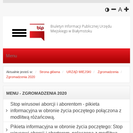
wersja k
zmniej
domy
z
A
Biuletyn Informacji Publicznej Urzędu
Miejskiego w Białymstoku
Włącz
menu
Menu
Aktualnie jesteś w:
Strona główna
URZĄD MIEJSKI
Zgromadzenia
Zgromadzenia 2020
MENU - ZGROMADZENIA 2020
Stop wirusowi aborcji i aborentom - pikieta
informacyjna w obronie życia poczętego połączona z
modlitwą różańcową.
Pikieta informacyjna w obronie życia poczętego: Stop