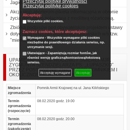
Przeczytaj politykę prywatności
Jagiellonii Białystok
Przeczytaj politykę cookies
Akcja stop-aborterom-pikieta informacyjna w obronie
Akceptuję:
życia poczętego połączona z modlitwą różańcową.
Wszystkie pliki cookies.
Zbiórka podpisów pod obywatelskim projektem ustawy
Zaznacz cookies, które akceptujesz:
dotyczącej roszczeń organizacji żydowskich w/s tzw.
Wymagane - Wszystkie wymagane pliki cookies
"mienia bezdziedzicznego".
niezbędne do prawidłowego działania serwisu, np.
utrzymanie sesji.
Ułatwiające - Zapamiętują rozmiar fontów, jak
również wersję graficzną/kontrastową/tekstową
UPAMIĘTNIENIE 69. ROCZNICY ŚMIERCI MJR.
serwisu.
ZYGMUNTA SZENDZIELARZA PS. ,,ŁUPASZKO''
PRZEZ POSTAWIENIE ZNICZY POD POMNIKIEM I
Akceptuję wymagane
Akceptuję
OKOLICZNOŚCIOWE PRZEMÓWIENIA
Miejsce
Pomnik Armii Krajowej na ul. Jana Kilińskiego
zgromadzenia
Termin
08.02.2020 godz. 19.00
zgromadzenia
(rozpoczęcie)
Termin
08.02.2020 godz. 20.00
zgromadzenia
(zakończenie)