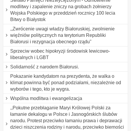
Światło Pamięci Niezwyciężonym - Odmówienie
modlitwy i zapalenie zniczy na grobach żołnierzy
Wojska Polskiego w przeddzień rocznicy 100 lecia
Bitwy o Białystok
,,Zwrócenie uwagi władzy Białoruskiej, zwolnienie
więźniów politycznych na terytorium Republiki
Białorusi i rezygnacja obecnego rządu"
Sprzeciw wobec hipokryzji środowisk lewicowo-
liberalnych i LGBT
Solidarność z narodem Białorusi.
Pokazanie kandydatom na prezydenta, że walka o
klimat powinna być ponad podziałami, niezależnie od
wyborów i tego, kto je wygra.
Wspólna modlitwa i ewangelizacja
,,Pokutne przebłaganie Maryi Królowej Polski za
łamanie dekalogu w Polsce i Jasnogórskich ślubów
narodu. Protest przeciwko łamaniu prawa i deprawacji
dzieci niszczenia rodziny i narodu, przeciwko bierności