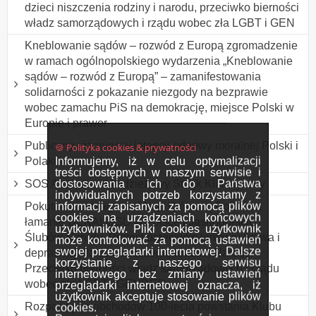
dzieci niszczenia rodziny i narodu, przeciwko bierności
władz samorządowych i rządu wobec zła LGBT i GEN
Kneblowanie sądów – rozwód z Europą zgromadzenie
w ramach ogólnopolskiego wydarzenia „Kneblowanie
sądów – rozwód z Europą” – zamanifestowania
solidarności z pokazanie niezgody na bezprawie
wobec zamachu PiS na demokrację, miejsce Polski w
Europie i prawor
Publiczny różaniec w intencji odnowy moralnej Polski i
🍪 Polityka cookies & prywatności
Informujemy, iż w celu optymalizacji
Polaków
treści dostępnych w naszym serwisie i
dostosowania ich do Państwa
SOS Australia - Młodzieżowy Strajk Klimatyczny
indywidualnych potrzeb korzystamy z
informacji zapisanych za pomocą plików
Pokutne przebłaganie Maryi Królowej Polski za
cookies na urządzeniach końcowych
łamanie DEKALOGU w Polsce i Jasnogórskich
użytkowników. Pliki cookies użytkownik
Ślubów Narodu. Protest przeciwko łamaniu prawa i
może kontrolować za pomocą ustawień
swojej przeglądarki internetowej. Dalsze
deprawacji dzieci, niszczenie rodzin i Narodu.
korzystanie z naszego serwisu
Przeciwko bierności władz samorządowych i rządu
internetowego bez zmiany ustawień
wobec zła LGBT i GENDER
przeglądarki internetowej oznacza, iż
użytkownik akceptuje stosowanie plików
Rozpoczęcie obchodów 100-lecia powstania Klubu
cookies.