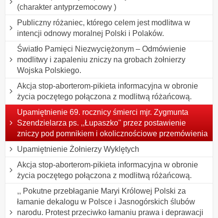
(charakter antyprzemocowy )
Publiczny różaniec, którego celem jest modlitwa w
intencji odnowy moralnej Polski i Polaków.
Światło Pamięci Niezwyciężonym – Odmówienie
modlitwy i zapaleniu zniczy na grobach żołnierzy
Wojska Polskiego.
Akcja stop-aborterom-pikieta informacyjna w obronie
życia poczętego połączona z modlitwą różańcową.
Upamiętnienie 69. rocznicy śmierci mjr. Zygmunta
Szendzielarza ps. ,,Łupaszko'' przez postawienie
zniczy pod pomnikiem i okolicznościowe przemówienia
Upamiętnienie Żołnierzy Wyklętych
Akcja stop-aborterom-pikieta informacyjna w obronie
życia poczętego połączona z modlitwą różańcową.
,, Pokutne przebłaganie Maryi Królowej Polski za
łamanie dekalogu w Polsce i Jasnogórskich ślubów
narodu. Protest przeciwko łamaniu prawa i deprawacji