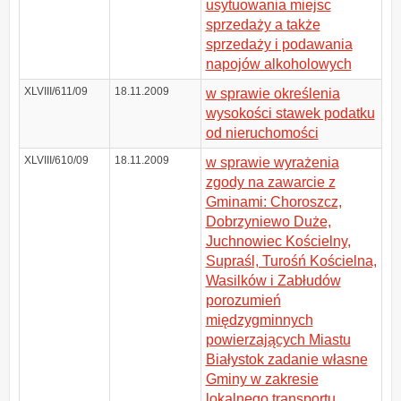
usytuowania miejsc
sprzedaży a także
sprzedaży i podawania
napojów alkoholowych
XLVIII/611/09
18.11.2009
w sprawie określenia
wysokości stawek podatku
od nieruchomości
XLVIII/610/09
18.11.2009
w sprawie wyrażenia
zgody na zawarcie z
Gminami: Choroszcz,
Dobrzyniewo Duże,
Juchnowiec Kościelny,
Supraśl, Turośń Kościelna,
Wasilków i Zabłudów
porozumień
międzygminnych
powierzających Miastu
Białystok zadanie własne
Gminy w zakresie
lokalnego transportu