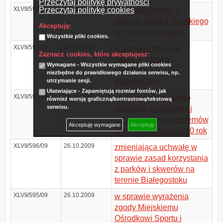
Przeczytaj politykę prywatności
XLVII/599/09
26.10.2009
Przeczytaj politykę cookies
w sprawie zmian w
statucie Żłobka Miejskiego
Akceptuję:
Nr 3 w Białymstoku
Wszystkie pliki cookies.
XLVII/598/09
26.10.2009
w sprawie zmian w
Zaznacz cookies, które akceptujesz:
Statucie Żłobka
Wymagane - Wszystkie wymagane pliki cookies
Miejskiego Nr 2 w
niezbędne do prawidłowego działania serwisu, np.
Białymstoku
utrzymanie sesji.
Ułatwiające - Zapamiętują rozmiar fontów, jak
XLVII/597/09
26.10.2009
w sprawie Miejskiego
również wersję graficzną/kontrastową/tekstową
serwisu.
programu profilaktyki i
rozwiązywania problemów
Akceptuję wymagane
Akceptuję
alkoholowych na 2010 rok
XLVII/596/09
26.10.2009
zmieniająca uchwałę w
sprawie zasad korzystania
z parków i skwerów na
terenie Białegostoku
XLVII/595/09
26.10.2009
w sprawie wyrażenia
zgody Miejskiemu
Ośrodkowi Sportu i