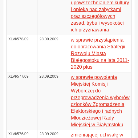
upowszechnianiem kultury
i opieką nad zabytkami
oraz szczegółowych
zasad, trybu i wysokości
ich przyznawania
XLVI/578/09
28.09.2009
w sprawie przystąpienia
do opracowania Strategii
Rozwoju Miasta
Białegostoku na lata 2011-
2020 plus
XLVI/577/09
28.09.2009
w sprawie powołania
Miejskiej Komisji
Wyborczej do
przeprowadzenia wyborów
członków Zgromadzenia
Elektorskiego i radnych
Młodzieżowej Rady
Miejskiej w Białymstoku
XLVI/576/09
28.09.2009
zmieniającej uchwałę w