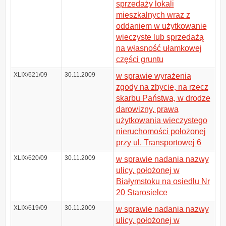
sprzedaży lokali
mieszkalnych wraz z
oddaniem w użytkowanie
wieczyste lub sprzedażą
na własność ułamkowej
części gruntu
XLIX/621/09
30.11.2009
w sprawie wyrażenia
zgody na zbycie, na rzecz
skarbu Państwa, w drodze
darowizny, prawa
użytkowania wieczystego
nieruchomości położonej
przy ul. Transportowej 6
XLIX/620/09
30.11.2009
w sprawie nadania nazwy
ulicy, położonej w
Białymstoku na osiedlu Nr
20 Starosielce
XLIX/619/09
30.11.2009
w sprawie nadania nazwy
ulicy, położonej w