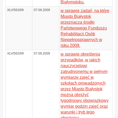
Białymstoku.
XLV/563/09
07.09.2009
w sprawie zadań, na które
Miasto Białystok
przeznacza środki
Państwowego Funduszu
Rehabilitacji Osób
Niepełnosprawnych w
roku 2009.
XLV/562/09
07.09.2009
w sprawie określenia
przypadków, w jakich
nauczycielowi
zatrudnionemu w pełnym
wymiarze zajęć w
szkołach prowadzonych
przez Miasto Białystok
można obniżyć
tygodniowy obowiązkowy
wymiar godzin zajęć oraz
warunki i tryb tego
obniżenia.