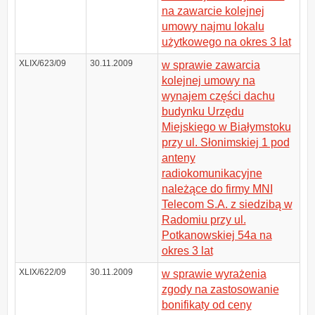
na zawarcie kolejnej
umowy najmu lokalu
użytkowego na okres 3 lat
XLIX/623/09
30.11.2009
w sprawie zawarcia
kolejnej umowy na
wynajem części dachu
budynku Urzędu
Miejskiego w Białymstoku
przy ul. Słonimskiej 1 pod
anteny
radiokomunikacyjne
należące do firmy MNI
Telecom S.A. z siedzibą w
Radomiu przy ul.
Potkanowskiej 54a na
okres 3 lat
XLIX/622/09
30.11.2009
w sprawie wyrażenia
zgody na zastosowanie
bonifikaty od ceny