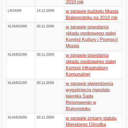
2010 rok
L/634/09
14.12.2009
w sprawie budżetu Miasta
Białegostoku na 2010 rok
XLIX/633/09
30.11.2009
w sprawie powołania
składu osobowego stałej
Komisji Kultury i Promocji
Miasta
XLIX/632/09
30.11.2009
w sprawie powołania
składu osobowego stałej
Komisji Infrastruktury
Komunalnej
XLIX/631/09
30.11.2009
w sprawie stwierdzenia
wygaśnięcia mandatu
ławnika Sądu
Rejonowego w
Białymstoku
XLIX/630/09
30.11.2009
w sprawie zmiany statutu
Miejskiego Ośrodka