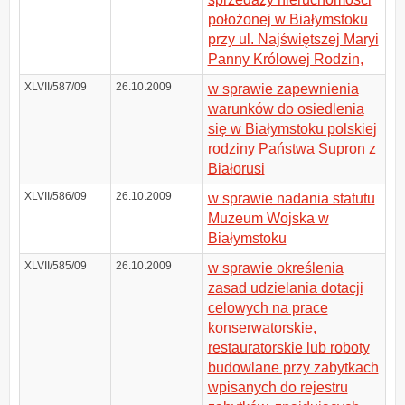
położonej w Białymstoku
przy ul. Najświętszej Maryi
Panny Królowej Rodzin,
XLVII/587/09
26.10.2009
w sprawie zapewnienia
warunków do osiedlenia
się w Białymstoku polskiej
rodziny Państwa Supron z
Białorusi
XLVII/586/09
26.10.2009
w sprawie nadania statutu
Muzeum Wojska w
Białymstoku
XLVII/585/09
26.10.2009
w sprawie określenia
zasad udzielania dotacji
celowych na prace
konserwatorskie,
restauratorskie lub roboty
budowlane przy zabytkach
wpisanych do rejestru