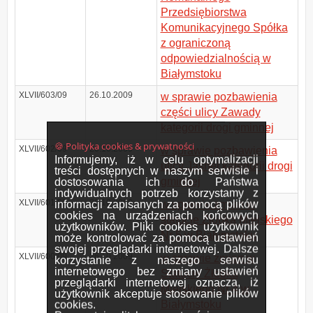
Przedsiębiorstwa
Komunikacyjnego Spółka
z ograniczoną
odpowiedzialnością w
Białymstoku
XLVII/603/09
26.10.2009
w sprawie pozbawienia
części ulicy Zawady
kategorii drogi gminnej
🍪 Polityka cookies & prywatności
XLVII/602/09
26.10.2009
w sprawie pozbawienia
Informujemy, iż w celu optymalizacji
ulicy Jasnej kategorii drogi
treści dostępnych w naszym serwisie i
gminnej
dostosowania ich do Państwa
indywidualnych potrzeb korzystamy z
XLVII/601/09
26.10.2009
informacji zapisanych za pomocą plików
w sprawie zmian w
cookies na urządzeniach końcowych
statucie Żłobka Miejskiego
użytkowników. Pliki cookies użytkownik
Nr 5 w Białymstoku
może kontrolować za pomocą ustawień
swojej przeglądarki internetowej. Dalsze
XLVII/600/09
26.10.2009
w sprawie zmian w
korzystanie z naszego serwisu
internetowego bez zmiany ustawień
Statucie Żłobka
przeglądarki internetowej oznacza, iż
Miejskiego Nr 4 w
użytkownik akceptuje stosowanie plików
Białymstoku
cookies.