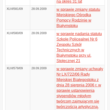
na okres 31 lat
XLVI/581/09
28.09.2009
w sprawie zmiany statutu
Miejskiego Ośrodka
Pomocy Rodzinie w
Białymstoku
XLVI/580/09
28.09.2009
w sprawie nadania statutu
Szkole Policealnej Nr 6
Zespołu Szkół
Technicznych w
Białymstoku przy ul.
Stołecznej 21
XLVI/579/09
28.09.2009
w sprawie zmiany uchwały
Nr LX/722/06 Rady
Miejskiej Białegostoku z
dnia 28 sierpnia 2006 r. w
sprawie ustanowienia
stypendiów młodym
twórcom zajmującym się
twórczością artystyczną,