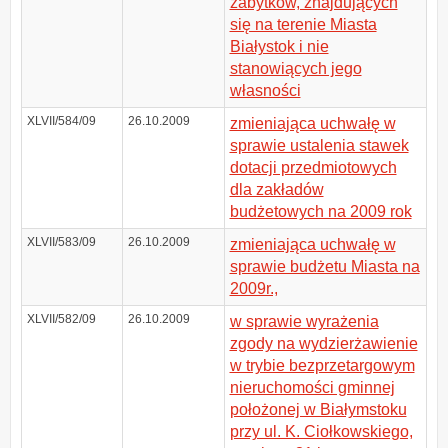
zabytków, znajdujących
się na terenie Miasta
Białystok i nie
stanowiących jego
własności
XLVII/584/09
26.10.2009
zmieniająca uchwałę w
sprawie ustalenia stawek
dotacji przedmiotowych
dla zakładów
budżetowych na 2009 rok
XLVII/583/09
26.10.2009
zmieniająca uchwałę w
sprawie budżetu Miasta na
2009r.,
XLVII/582/09
26.10.2009
w sprawie wyrażenia
zgody na wydzierżawienie
w trybie bezprzetargowym
nieruchomości gminnej
położonej w Białymstoku
przy ul. K. Ciołkowskiego,