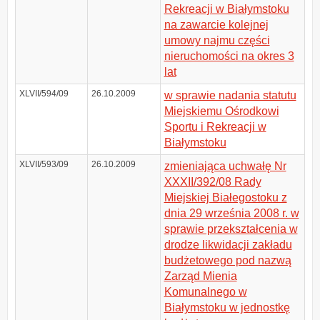
Rekreacji w Białymstoku
na zawarcie kolejnej
umowy najmu części
nieruchomości na okres 3
lat
XLVII/594/09
26.10.2009
w sprawie nadania statutu
Miejskiemu Ośrodkowi
Sportu i Rekreacji w
Białymstoku
XLVII/593/09
26.10.2009
zmieniająca uchwałę Nr
XXXII/392/08 Rady
Miejskiej Białegostoku z
dnia 29 września 2008 r. w
sprawie przekształcenia w
drodze likwidacji zakładu
budżetowego pod nazwą
Zarząd Mienia
Komunalnego w
Białymstoku w jednostkę