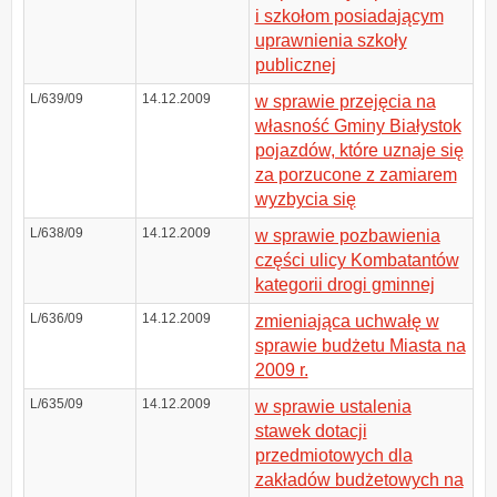
i szkołom posiadającym
uprawnienia szkoły
publicznej
L/639/09
14.12.2009
w sprawie przejęcia na
własność Gminy Białystok
pojazdów, które uznaje się
za porzucone z zamiarem
wyzbycia się
L/638/09
14.12.2009
w sprawie pozbawienia
części ulicy Kombatantów
kategorii drogi gminnej
L/636/09
14.12.2009
zmieniająca uchwałę w
sprawie budżetu Miasta na
2009 r.
L/635/09
14.12.2009
w sprawie ustalenia
stawek dotacji
przedmiotowych dla
zakładów budżetowych na