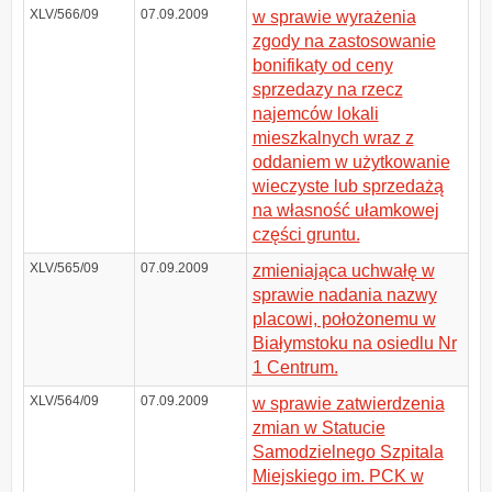
XLV/566/09
07.09.2009
w sprawie wyrażenia
zgody na zastosowanie
bonifikaty od ceny
sprzedazy na rzecz
najemców lokali
mieszkalnych wraz z
oddaniem w użytkowanie
wieczyste lub sprzedażą
na własność ułamkowej
części gruntu.
XLV/565/09
07.09.2009
zmieniająca uchwałę w
sprawie nadania nazwy
placowi, położonemu w
Białymstoku na osiedlu Nr
1 Centrum.
XLV/564/09
07.09.2009
w sprawie zatwierdzenia
zmian w Statucie
Samodzielnego Szpitala
Miejskiego im. PCK w