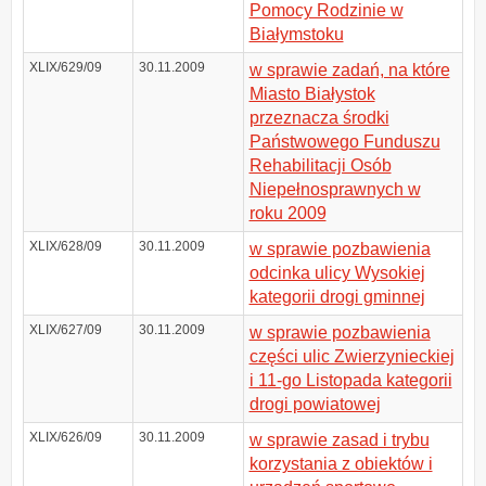
Pomocy Rodzinie w
Białymstoku
XLIX/629/09
30.11.2009
w sprawie zadań, na które
Miasto Białystok
przeznacza środki
Państwowego Funduszu
Rehabilitacji Osób
Niepełnosprawnych w
roku 2009
XLIX/628/09
30.11.2009
w sprawie pozbawienia
odcinka ulicy Wysokiej
kategorii drogi gminnej
XLIX/627/09
30.11.2009
w sprawie pozbawienia
części ulic Zwierzynieckiej
i 11-go Listopada kategorii
drogi powiatowej
XLIX/626/09
30.11.2009
w sprawie zasad i trybu
korzystania z obiektów i