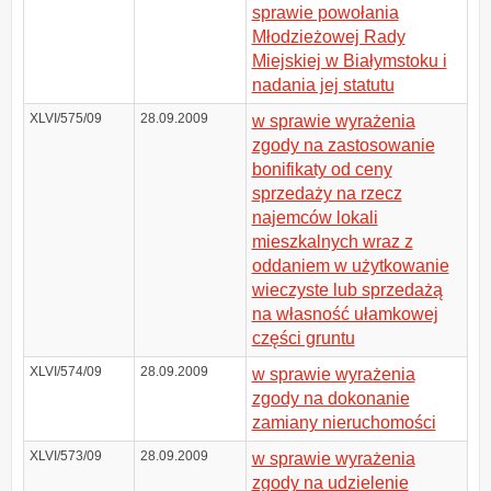
sprawie powołania
Młodzieżowej Rady
Miejskiej w Białymstoku i
nadania jej statutu
XLVI/575/09
28.09.2009
w sprawie wyrażenia
zgody na zastosowanie
bonifikaty od ceny
sprzedaży na rzecz
najemców lokali
mieszkalnych wraz z
oddaniem w użytkowanie
wieczyste lub sprzedażą
na własność ułamkowej
części gruntu
XLVI/574/09
28.09.2009
w sprawie wyrażenia
zgody na dokonanie
zamiany nieruchomości
XLVI/573/09
28.09.2009
w sprawie wyrażenia
zgody na udzielenie