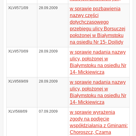
XLVI/571/09
28.09.2009
w sprawie pozbawienia
nazwy części
dotychczasowego
przebiegu ulicy Borsuczej
położonej w Białymstoku
na osiedlu Nr 15- Dojlidy
XLVI/570/09
28.09.2009
w sprawie nadania nazwy
ulicy, położonej w
Białymstoku na osiedlu Nr
14- Mickiewicza
XLVI/569/09
28.09.2009
w sprawie nadania nazwy
ulicy, położonej w
Białymstoku na osiedlu Nr
14- Mickiewicza
XLV/568/09
07.09.2009
w sprawie wyrażenia
zgody na podjęcie
współdziałania z Gminami:
Choroszcz, Czarna