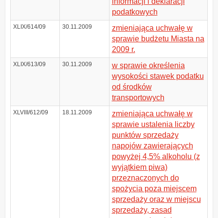
informacji i deklaracji
podatkowych
XLIX/614/09
30.11.2009
zmieniająca uchwałę w
sprawie budżetu Miasta na
2009 r.
XLIX/613/09
30.11.2009
w sprawie określenia
wysokości stawek podatku
od środków
transportowych
XLVIII/612/09
18.11.2009
zmieniająca uchwałę w
sprawie ustalenia liczby
punktów sprzedaży
napojów zawierających
powyżej 4,5% alkoholu (z
wyjątkiem piwa)
przeznaczonych do
spożycia poza miejscem
sprzedaży oraz w miejscu
sprzedaży, zasad