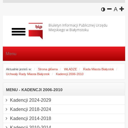
wersja k
zmniej
domy
z
A
Biuletyn Informacji Publicznej Urzędu
Miejskiego w Białymstoku
Włącz
menu
Menu
Aktualnie jesteś w:
Strona główna
WŁADZE
Rada Miasta Białystok
Uchwały Rady Miasta Białystok
Kadencji 2006-2010
MENU - KADENCJI 2006-2010
Kadencji 2024-2029
Kadencji 2018-2024
Kadencji 2014-2018
Kadencji 2010-2014