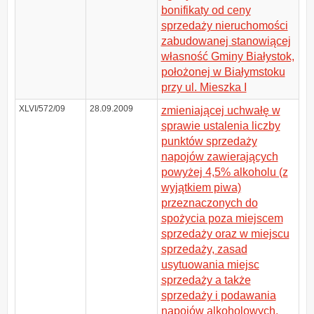
bonifikaty od ceny
sprzedaży nieruchomości
zabudowanej stanowiącej
własność Gminy Białystok,
położonej w Białymstoku
przy ul. Mieszka I
XLVI/572/09
28.09.2009
zmieniającej uchwałę w
sprawie ustalenia liczby
punktów sprzedaży
napojów zawierających
powyżej 4,5% alkoholu (z
wyjątkiem piwa)
przeznaczonych do
spożycia poza miejscem
sprzedaży oraz w miejscu
sprzedaży, zasad
usytuowania miejsc
sprzedaży a także
sprzedaży i podawania
napojów alkoholowych,