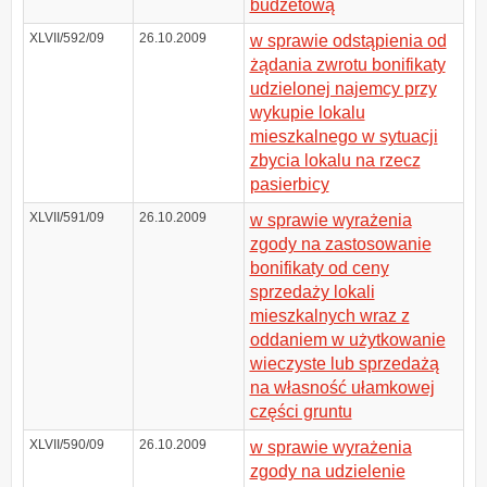
budżetową
XLVII/592/09
26.10.2009
w sprawie odstąpienia od
żądania zwrotu bonifikaty
udzielonej najemcy przy
wykupie lokalu
mieszkalnego w sytuacji
zbycia lokalu na rzecz
pasierbicy
XLVII/591/09
26.10.2009
w sprawie wyrażenia
zgody na zastosowanie
bonifikaty od ceny
sprzedaży lokali
mieszkalnych wraz z
oddaniem w użytkowanie
wieczyste lub sprzedażą
na własność ułamkowej
części gruntu
XLVII/590/09
26.10.2009
w sprawie wyrażenia
zgody na udzielenie