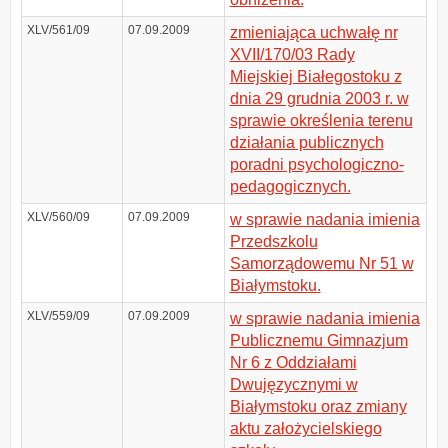
XLV/561/09
07.09.2009
zmieniająca uchwałę nr
XVII/170/03 Rady
Miejskiej Białegostoku z
dnia 29 grudnia 2003 r. w
sprawie określenia terenu
działania publicznych
poradni psychologiczno-
pedagogicznych.
XLV/560/09
07.09.2009
w sprawie nadania imienia
Przedszkolu
Samorządowemu Nr 51 w
Białymstoku.
XLV/559/09
07.09.2009
w sprawie nadania imienia
Publicznemu Gimnazjum
Nr 6 z Oddziałami
Dwujęzycznymi w
Białymstoku oraz zmiany
aktu założycielskiego