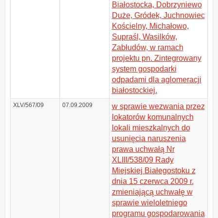
Białostocka, Dobrzyniewo
Duże, Gródek, Juchnowiec
Kościelny, Michałowo,
Supraśl, Wasilków,
Zabłudów, w ramach
projektu pn. Zintegrowany
system gospodarki
odpadami dla aglomeracji
białostockiej.
XLV/567/09
07.09.2009
w sprawie wezwania przez
lokatorów komunalnych
lokali mieszkalnych do
usunięcia naruszenia
prawa uchwałą Nr
XLIII/538/09 Rady
Miejskiej Białegostoku z
dnia 15 czerwca 2009 r.
zmieniającą uchwałę w
sprawie wieloletniego
programu gospodarowania