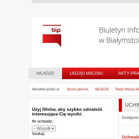
Biuletyn Inf
w Białymsto
WŁADZE
URZĄD MIEJSKI
AKTY PR
Aktualnie jesteś w:
Strona główna
WŁADZE
Rada Miasta Bi
UCHW
Użyj filtrów, aby szybko odnaleźć
interesujące Cię wyniki:
Dostępne:
Nr uchwały:
Szukaj:
Uchwała