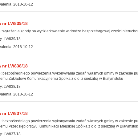
alenia: 2018-10-12
 nr LV/839/18
: wyrażenia zgody na wydzierżawienie w drodze bezprzetargowej części nieruchom
y: LV/839/18
alenia: 2018-10-12
 nr LV/838/18
: bezpośredniego powierzenia wykonywania zadań własnych gminy w zakresie pu
mu Zakładowi Komunikacyjnemu Spółka z o.o. z siedzibą w Białymstoku
y: LV/838/18
alenia: 2018-10-12
 nr LV/837/18
: bezpośredniego powierzenia wykonywania zadań własnych gminy w zakresie pu
mu Przedsiębiorstwu Komunikacji Miejskiej Spółka z o.o. z siedzibą w Białymsto
y: LV/837/18