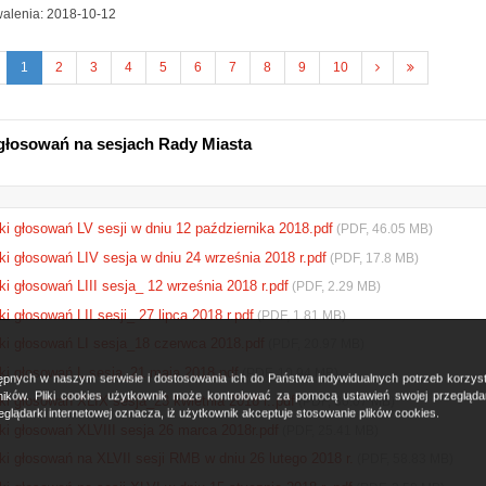
alenia: 2018-10-12
sza
oprzednia
Następna
Ostatnia
1
2
3
4
5
6
7
8
9
10
trona
strona
strona
głosowań na sesjach Rady Miasta
ki głosowań LV sesji w dniu 12 października 2018.pdf
(PDF, 46.05 MB)
ki głosowań LIV sesja w dniu 24 września 2018 r.pdf
(PDF, 17.8 MB)
i głosowań LIII sesja_ 12 września 2018 r.pdf
(PDF, 2.29 MB)
i głosowań LII sesji_ 27 lipca 2018 r.pdf
(PDF, 1.81 MB)
ki głosowań LI sesja_18 czerwca 2018.pdf
(PDF, 20.97 MB)
ki głosowań L sesja_21 maja 2018.pdf
(PDF, 10.94 MB)
ostępnych w naszym serwisie i dostosowania ich do Państwa indywidualnych potrzeb korzy
ków. Pliki cookies użytkownik może kontrolować za pomocą ustawień swojej przeglądark
ki głosowań XLIX sesja_23 kwietnia 2018 r..pdf
(PDF, 30.07 MB)
glądarki internetowej oznacza, iż użytkownik akceptuje stosowanie plików cookies.
ki głosowań XLVIII sesja 26 marca 2018r.pdf
(PDF, 25.41 MB)
ki głosowań na XLVII sesji RMB w dniu 26 lutego 2018 r.
(PDF, 58.83 MB)