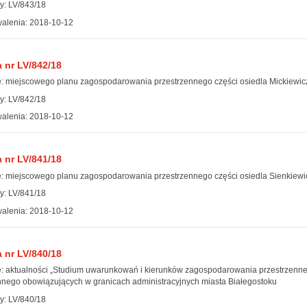
y: LV/843/18
alenia: 2018-10-12
 nr LV/842/18
: miejscowego planu zagospodarowania przestrzennego części osiedla Mickiewicza 
y: LV/842/18
alenia: 2018-10-12
 nr LV/841/18
: miejscowego planu zagospodarowania przestrzennego części osiedla Sienkiewicza
y: LV/841/18
alenia: 2018-10-12
 nr LV/840/18
: aktualności „Studium uwarunkowań i kierunków zagospodarowania przestrzenn
nnego obowiązujących w granicach administracyjnych miasta Białegostoku
y: LV/840/18