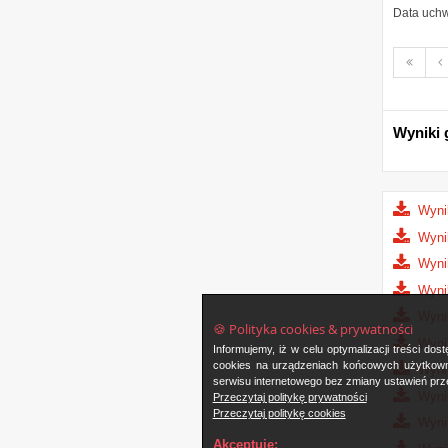
Data uchw
Pierw
P
strona
s
Wyniki 
Wyni
Wyni
Wynik
Wynik
Wyni
🍪 Polityka cookies & prywatności
Wyni
Informujemy, iż w celu optymalizacji treści d
cookies na urządzeniach końcowych użytkowni
Wyni
serwisu internetowego bez zmiany ustawień prze
Wyni
Przeczytaj politykę prywatności
Przeczytaj politykę cookies
Wyni
Akceptuję: