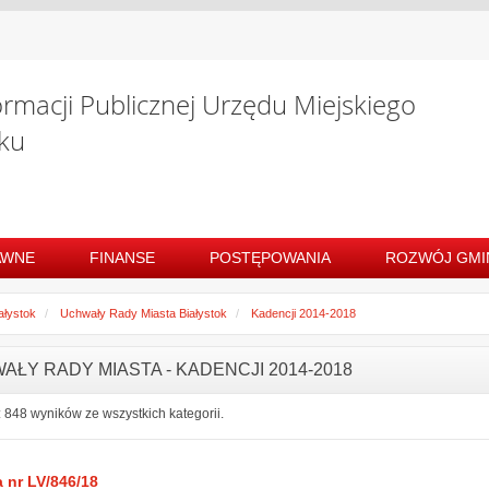
ormacji Publicznej Urzędu Miejskiego
ku
AWNE
FINANSE
POSTĘPOWANIA
ROZWÓJ GMI
ałystok
Uchwały Rady Miasta Białystok
Kadencji 2014-2018
AŁY RADY MIASTA - KADENCJI 2014-2018
 848 wyników ze wszystkich kategorii.
 nr LV/846/18