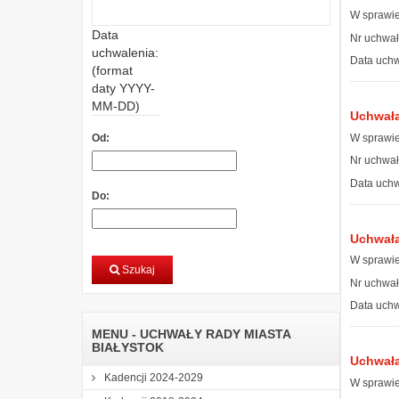
W sprawie
Data
Nr uchwał
uchwalenia:
Data uchw
(format
daty YYYY-
MM-DD)
Uchwała
W sprawie
Od:
Nr uchwał
Data uchw
Do:
Uchwała
W sprawie
Szukaj
Nr uchwał
Data uchw
MENU - UCHWAŁY RADY MIASTA
BIAŁYSTOK
Uchwała
Kadencji 2024-2029
W sprawie