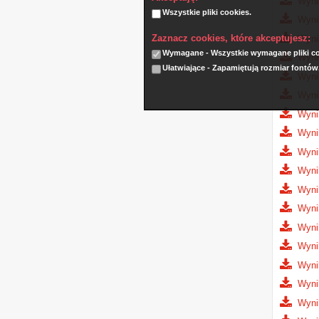
Wynik
Wszystkie pliki cookies.
Wyni
Zaznacz cookies, które akceptujesz:
Wyni
Wymagane - Wszystkie wymagane pliki coo
Wynik
Ułatwiające - Zapamiętują rozmiar fontów
Wynik
Wynik
Wyni
Wynik
Wyni
Wyni
Wyni
Wyni
Wyni
Wyni
Wyni
Wyni
Wyni