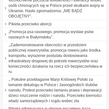
Wzmocnienie poczucia solidarności i tolerancji wobec
osób chroniących się w Polsce przed skutkami wojny w
Ukrainie. Hasło zgromadzenia: „NIE BĄDŻ
OBOJĘTNY”.
Pikieta przeciwko aborcji
„Promocja psa rasowego, promocja wystaw psów
rasowych w Białymstoku".
,,Zademonstrowanie obecności w przestrzeni
publicznej rowerzystów, promocja roweru jako środka
transportu, wyrażenie postulatu dostosowania
infrastruktury drogowej do potrzeb rowerzystów oraz
konieczności działania na rzecz ich bezpieczeństwa w
ru
,, Pokutne przebłaganie Maryi Królowej Polski za
łamanie dekalogu w Polsce i Jasnogórskich ślubów
narodu. Protest przeciwko łamaniu prawa i deprawacji
dzieci niszczenie rodzin i narodu. Przeciwko bierności
władz samorządowych i rządu wobec zła
Pikieta informacyjna w obronie poczętego życia