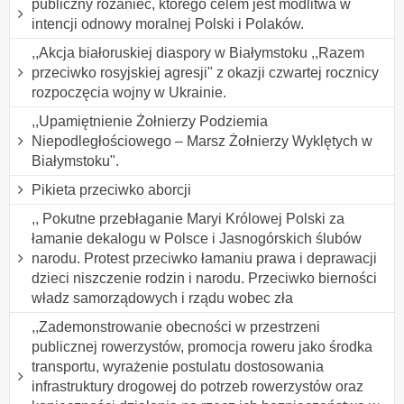
publiczny różaniec, którego celem jest modlitwa w
intencji odnowy moralnej Polski i Polaków.
,,Akcja białoruskiej diaspory w Białymstoku ,,Razem
przeciwko rosyjskiej agresji" z okazji czwartej rocznicy
rozpoczęcia wojny w Ukrainie.
,,Upamiętnienie Żołnierzy Podziemia
Niepodległościowego – Marsz Żołnierzy Wyklętych w
Białymstoku".
Pikieta przeciwko aborcji
,, Pokutne przebłaganie Maryi Królowej Polski za
łamanie dekalogu w Polsce i Jasnogórskich ślubów
narodu. Protest przeciwko łamaniu prawa i deprawacji
dzieci niszczenie rodzin i narodu. Przeciwko bierności
władz samorządowych i rządu wobec zła
,,Zademonstrowanie obecności w przestrzeni
publicznej rowerzystów, promocja roweru jako środka
transportu, wyrażenie postulatu dostosowania
infrastruktury drogowej do potrzeb rowerzystów oraz