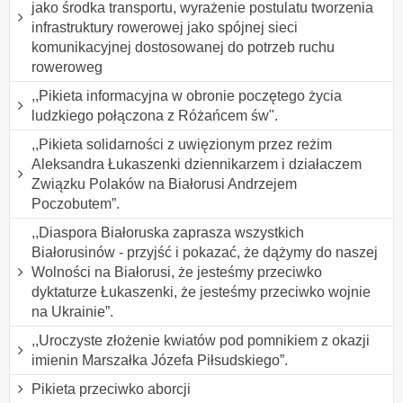
jako środka transportu, wyrażenie postulatu tworzenia
infrastruktury rowerowej jako spójnej sieci
komunikacyjnej dostosowanej do potrzeb ruchu
roweroweg
,,Pikieta informacyjna w obronie poczętego życia
ludzkiego połączona z Różańcem św".
,,Pikieta solidarności z uwięzionym przez reżim
Aleksandra Łukaszenki dziennikarzem i działaczem
Związku Polaków na Białorusi Andrzejem
Poczobutem”.
,,Diaspora Białoruska zaprasza wszystkich
Białorusinów - przyjść i pokazać, że dążymy do naszej
Wolności na Białorusi, że jesteśmy przeciwko
dyktaturze Łukaszenki, że jesteśmy przeciwko wojnie
na Ukrainie”.
,,Uroczyste złożenie kwiatów pod pomnikiem z okazji
imienin Marszałka Józefa Piłsudskiego”.
Pikieta przeciwko aborcji