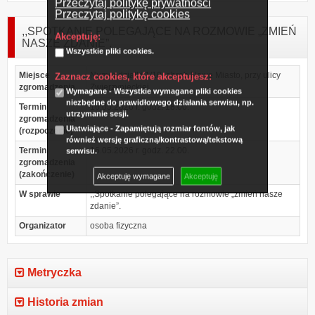
Przeczytaj politykę prywatności
Przeczytaj politykę cookies
,,SPOTKANIE POLEGAJĄCE NA ROZMOWIE „ZMIEŃ
Akceptuję:
NASZE ZDANIE”.
Wszystkie pliki cookies.
Miejsce
Numer działki 1/10, obręb Nowe Miasto, przy ulicy
Zaznacz cookies, które akceptujesz:
zgromadzenia
Zwierzynieckiej.
Wymagane - Wszystkie wymagane pliki cookies
niezbędne do prawidłowego działania serwisu, np.
Termin
16.05.2026 r. godz. 18.00.
utrzymanie sesji.
zgromadzenia
Ułatwiające - Zapamiętują rozmiar fontów, jak
(rozpoczęcie)
również wersję graficzną/kontrastową/tekstową
Termin
16.05.2026 r. godz. 22.00.
serwisu.
zgromadzenia
(zakończenie)
Akceptuję wymagane
Akceptuję
W sprawie
,,Spotkanie polegające na rozmowie „zmień nasze
zdanie”.
Organizator
osoba fizyczna
Metryczka
Historia zmian