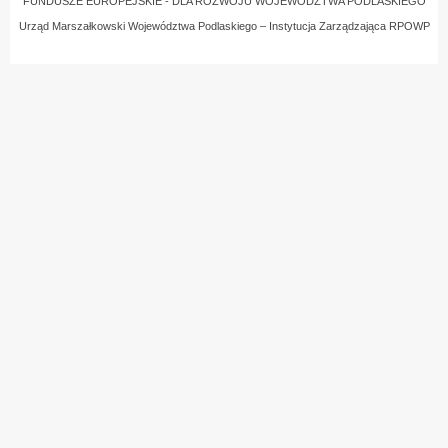
FUNDUSZE EUROPEJSKIE - DLA ROZWOJU WOJEWÓDZTWA PODLASKIEGO
Urząd Marszałkowski Województwa Podlaskiego – Instytucja Zarządzająca RPOWP