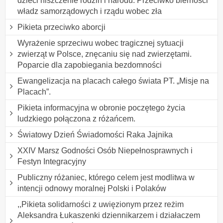
dzieci niszczenie rodzin i narodu. Przeciwko bierności
władz samorządowych i rządu wobec zła
Pikieta przeciwko aborcji
Wyrażenie sprzeciwu wobec tragicznej sytuacji
zwierząt w Polsce, znęcaniu się nad zwierzętami.
Poparcie dla zapobiegania bezdomności
Ewangelizacja na placach całego świata PT. „Misje na
Placach”.
Pikieta informacyjna w obronie poczętego życia
ludzkiego połączona z różańcem.
Światowy Dzień Świadomości Raka Jajnika
XXIV Marsz Godności Osób Niepełnosprawnych i
Festyn Integracyjny
Publiczny różaniec, którego celem jest modlitwa w
intencji odnowy moralnej Polski i Polaków
,,Pikieta solidarności z uwięzionym przez reżim
Aleksandra Łukaszenki dziennikarzem i działaczem