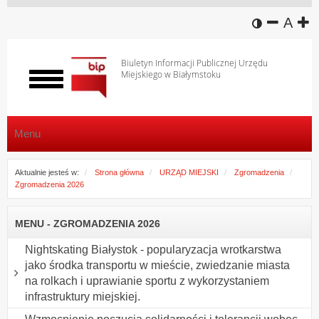
wersja k
zmniej
domy
z
A
Biuletyn Informacji Publicznej Urzędu
Miejskiego w Białymstoku
Włącz
menu
Menu
Aktualnie jesteś w:
Strona główna
URZĄD MIEJSKI
Zgromadzenia
Zgromadzenia 2026
MENU - ZGROMADZENIA 2026
Nightskating Białystok - popularyzacja wrotkarstwa
jako środka transportu w mieście, zwiedzanie miasta
na rolkach i uprawianie sportu z wykorzystaniem
infrastruktury miejskiej.