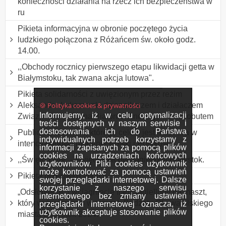
konieczności działania na rzecz ich bezpieczeństwa w
ru
Pikieta informacyjna w obronie poczętego życia
ludzkiego połączona z Różańcem św. około godz.
14.00.
,,Obchody rocznicy pierwszego etapu likwidacji getta w
Białymstoku, tak zwana akcja lutowa".
Pikieta solidarności z uwięzionym przez reżim
🍪 Polityka cookies & prywatności
Aleksandra Łukaszenki dziennikarzem i działaczem
Informujemy, iż w celu optymalizacji
Związku Polaków na Białorusi Andrzejem Poczobutem
treści dostępnych w naszym serwisie i
dostosowania ich do Państwa
Publiczny różaniec, którego celem jest modlitwa w
indywidualnych potrzeb korzystamy z
intencji odnowy moralnej Polski i Polaków.
informacji zapisanych za pomocą plików
cookies na urządzeniach końcowych
,,Święto Ultry" - Święto kibiców Jagiellonii Białystok.
użytkowników. Pliki cookies użytkownik
może kontrolować za pomocą ustawień
Pikieta przeciwko aborcji
swojej przeglądarki internetowej. Dalsze
korzystanie z naszego serwisu
„Odsłonięcie” i wciągnięcie flagi Jagiellonii na maszt,
internetowego bez zmiany ustawień
który wybudowano w ramach Budżetu Obywatelskiego
przeglądarki internetowej oznacza, iż
użytkownik akceptuje stosowanie plików
miasta Białystok 2024.
cookies.