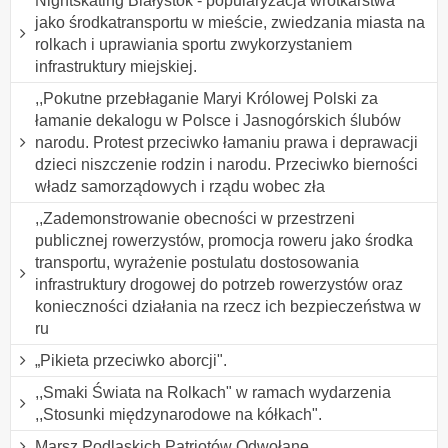
Nightskating Białystok - popularyzacja wrotkarstwa
jako środkatransportu w mieście, zwiedzania miasta na
rolkach i uprawiania sportu zwykorzystaniem
infrastruktury miejskiej.
,,Pokutne przebłaganie Maryi Królowej Polski za
łamanie dekalogu w Polsce i Jasnogórskich ślubów
narodu. Protest przeciwko łamaniu prawa i deprawacji
dzieci niszczenie rodzin i narodu. Przeciwko bierności
władz samorządowych i rządu wobec zła
,,Zademonstrowanie obecności w przestrzeni
publicznej rowerzystów, promocja roweru jako środka
transportu, wyrażenie postulatu dostosowania
infrastruktury drogowej do potrzeb rowerzystów oraz
konieczności działania na rzecz ich bezpieczeństwa w
ru
„Pikieta przeciwko aborcji".
,,Smaki Świata na Rolkach" w ramach wydarzenia
,,Stosunki międzynarodowe na kółkach".
Marsz Podlaskich Patriotów Odwołane