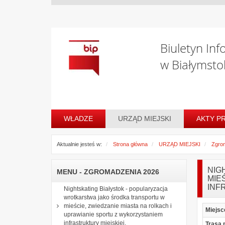
Biuletyn Inf
w Białymsto
WŁADZE
URZĄD MIEJSKI
AKTY P
Aktualnie jesteś w:
Strona główna
URZĄD MIEJSKI
Zgro
NIG
MENU - ZGROMADZENIA 2026
MIE
INF
Nightskating Białystok - popularyzacja
wrotkarstwa jako środka transportu w
mieście, zwiedzanie miasta na rolkach i
Miejsc
uprawianie sportu z wykorzystaniem
infrastruktury miejskiej.
Trasa 