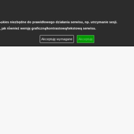
kies niezbędne do prawidłowego działania serwisu, np. utrzymanie sesji.
, jak również wersję graficzną/kontrastową/tekstową serwisu.
Akceptuję wymagane
Akceptuję