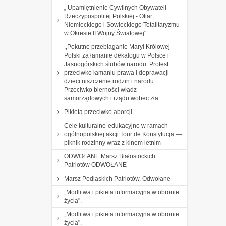
„ Upamiętnienie Cywilnych Obywateli
Rzeczypospolitej Polskiej - Ofiar
Niemieckiego i Sowieckiego Totalitaryzmu
w Okresie II Wojny Światowej".
,,Pokutne przebłaganie Maryi Królowej
Polski za łamanie dekalogu w Polsce i
Jasnogórskich ślubów narodu. Protest
przeciwko łamaniu prawa i deprawacji
dzieci niszczenie rodzin i narodu.
Przeciwko bierności władz
samorządowych i rządu wobec zła
Pikieta przeciwko aborcji
Cele kulturalno-edukacyjne w ramach
ogólnopolskiej akcji Tour de Konstytucja —
piknik rodzinny wraz z kinem letnim
ODWOŁANE Marsz Białostockich
Patriotów ODWOŁANE
Marsz Podlaskich Patriotów. Odwołane
„Modlitwa i pikieta informacyjna w obronie
życia".
„Modlitwa i pikieta informacyjna w obronie
życia".