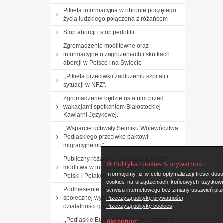
Pikieta informacyjna w obronie poczętego
życia ludzkiego połączona z różańcem
Stop aborcji i stop pedofilii
Zgromadzenie modlitewne oraz
informacyjne o zagrożeniach i skutkach
aborcji w Polsce i na Świecie
,,Pikieta przeciwko zadłużeniu szpitali i
sytuacji w NFZ".
Zgromadzenie będzie ostatnim przed
wakacjami spotkaniem Białostockiej
Kawiarni Językowej.
,,Wsparcie uchwały Sejmiku Województwa
Podlaskiego przeciwko paktowi
migracyjnemu".
Publiczny różaniec, którego celem jest
🍪 Polityka cookies & prywatności
modlitwa w intencji odnowy moralnej
Informujemy, iż w celu optymalizacji treści d
Polski i Polaków.
cookies na urządzeniach końcowych użytkowni
Podniesienie świadomości gospodarczej i
serwisu internetowego bez zmiany ustawień prze
społecznej wynikającej z prowadzenia
Przeczytaj politykę prywatności
Przeczytaj politykę cookies
działalności gospodarczej.
,,Podlaskie Europa Bezpieczna Wspólna”.
Akceptuję: