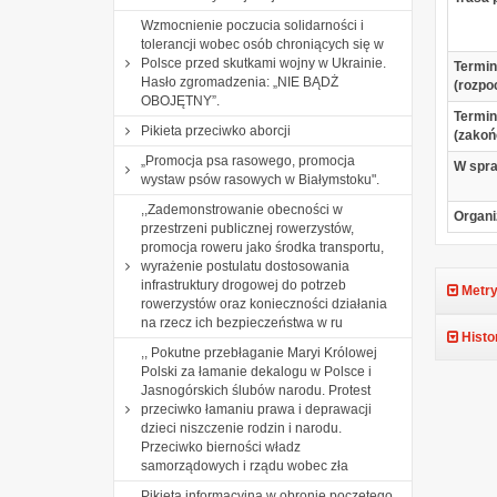
Wzmocnienie poczucia solidarności i
tolerancji wobec osób chroniących się w
Polsce przed skutkami wojny w Ukrainie.
Termin
Hasło zgromadzenia: „NIE BĄDŻ
(rozpo
OBOJĘTNY”.
Termin
Pikieta przeciwko aborcji
(zakoń
„Promocja psa rasowego, promocja
W spr
wystaw psów rasowych w Białymstoku".
,,Zademonstrowanie obecności w
Organi
przestrzeni publicznej rowerzystów,
promocja roweru jako środka transportu,
wyrażenie postulatu dostosowania
infrastruktury drogowej do potrzeb
Metry
rowerzystów oraz konieczności działania
na rzecz ich bezpieczeństwa w ru
Histo
,, Pokutne przebłaganie Maryi Królowej
Polski za łamanie dekalogu w Polsce i
Jasnogórskich ślubów narodu. Protest
przeciwko łamaniu prawa i deprawacji
dzieci niszczenie rodzin i narodu.
Przeciwko bierności władz
samorządowych i rządu wobec zła
Pikieta informacyjna w obronie poczętego