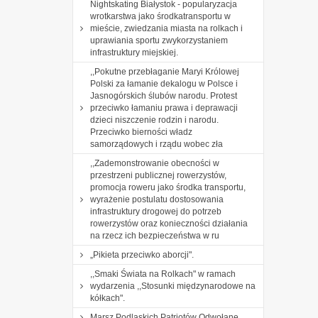
Nightskating Białystok - popularyzacja
wrotkarstwa jako środkatransportu w
mieście, zwiedzania miasta na rolkach i
uprawiania sportu zwykorzystaniem
infrastruktury miejskiej.
,,Pokutne przebłaganie Maryi Królowej
Polski za łamanie dekalogu w Polsce i
Jasnogórskich ślubów narodu. Protest
przeciwko łamaniu prawa i deprawacji
dzieci niszczenie rodzin i narodu.
Przeciwko bierności władz
samorządowych i rządu wobec zła
,,Zademonstrowanie obecności w
przestrzeni publicznej rowerzystów,
promocja roweru jako środka transportu,
wyrażenie postulatu dostosowania
infrastruktury drogowej do potrzeb
rowerzystów oraz konieczności działania
na rzecz ich bezpieczeństwa w ru
„Pikieta przeciwko aborcji".
,,Smaki Świata na Rolkach" w ramach
wydarzenia ,,Stosunki międzynarodowe na
kółkach".
Marsz Podlaskich Patriotów Odwołane