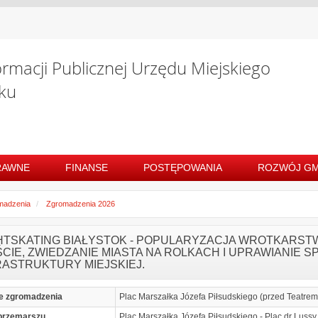
ormacji Publicznej Urzędu Miejskiego
ku
RAWNE
FINANSE
POSTĘPOWANIA
ROZWÓJ GM
madzenia
Zgromadzenia 2026
HTSKATING BIAŁYSTOK - POPULARYZACJA WROTKARST
ŚCIE, ZWIEDZANIE MIASTA NA ROLKACH I UPRAWIANIE
RASTRUKTURY MIEJSKIEJ.
e zgromadzenia
Plac Marszałka Józefa Piłsudskiego (przed Teatre
przemarszu
Plac Marszałka Józefa Piłsudskiego - Plac dr Lussy