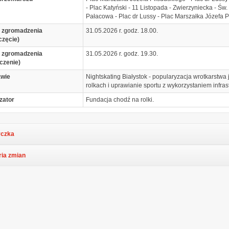
- Plac Katyński - 11 Listopada - Zwierzyniecka - Ś
Pałacowa - Plac dr Lussy - Plac Marszałka Józefa P
 zgromadzenia
31.05.2026 r. godz. 18.00.
częcie)
 zgromadzenia
31.05.2026 r. godz. 19.30.
czenie)
awie
Nightskating Białystok - popularyzacja wrotkarstwa
rolkach i uprawianie sportu z wykorzystaniem infrast
zator
Fundacja chodź na rolki.
czka
ria zmian