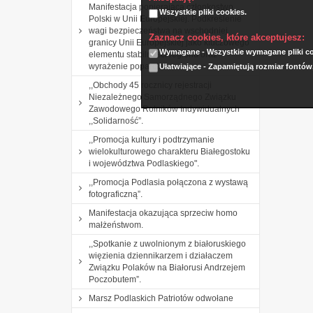
Manifestacja popierająca członkostwo
Wszystkie pliki cookies.
Polski w Unii Europejskiej. Podkreślenie
wagi bezpieczeństwa na wschodniej
Zaznacz cookies, które akceptujesz:
granicy Unii Europejskiej jako kluczowego
Wymagane - Wszystkie wymagane pliki coo
elementu stabilności regionu oraz
wyrażenie poparcia
Ułatwiające - Zapamiętują rozmiar fontów
,,Obchody 45 rocznicy rejestracji
Niezależnego Samorządnego Związku
Zawodowego Rolników Indywidualnych
,,Solidarność”.
,,Promocja kultury i podtrzymanie
wielokulturowego charakteru Białegostoku
i województwa Podlaskiego".
,,Promocja Podlasia połączona z wystawą
fotograficzną”.
Manifestacja okazująca sprzeciw homo
małżeństwom.
,,Spotkanie z uwolnionym z białoruskiego
więzienia dziennikarzem i działaczem
Związku Polaków na Białorusi Andrzejem
Poczobutem”.
Marsz Podlaskich Patriotów odwołane