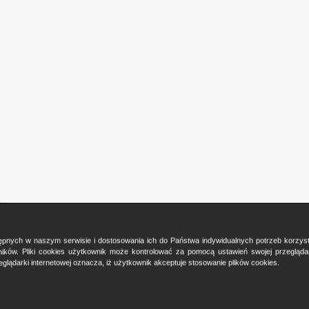
ostępnych w naszym serwisie i dostosowania ich do Państwa indywidualnych potrzeb korzy
ków. Pliki cookies użytkownik może kontrolować za pomocą ustawień swojej przeglądark
glądarki internetowej oznacza, iż użytkownik akceptuje stosowanie plików cookies.