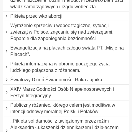
dzieci niszczenie rodzin i narodu. Przeciwko bierności
władz samorządowych i rządu wobec zła
Pikieta przeciwko aborcji
Wyrażenie sprzeciwu wobec tragicznej sytuacji
zwierząt w Polsce, znęcaniu się nad zwierzętami.
Poparcie dla zapobiegania bezdomności
Ewangelizacja na placach całego świata PT. „Misje na
Placach”.
Pikieta informacyjna w obronie poczętego życia
ludzkiego połączona z różańcem.
Światowy Dzień Świadomości Raka Jajnika
XXIV Marsz Godności Osób Niepełnosprawnych i
Festyn Integracyjny
Publiczny różaniec, którego celem jest modlitwa w
intencji odnowy moralnej Polski i Polaków
,,Pikieta solidarności z uwięzionym przez reżim
Aleksandra Łukaszenki dziennikarzem i działaczem