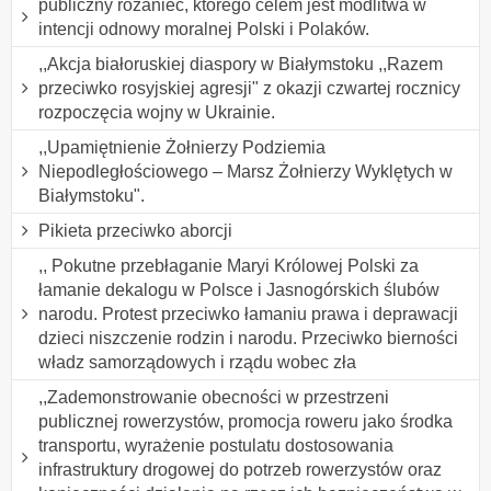
publiczny różaniec, którego celem jest modlitwa w
intencji odnowy moralnej Polski i Polaków.
,,Akcja białoruskiej diaspory w Białymstoku ,,Razem
przeciwko rosyjskiej agresji" z okazji czwartej rocznicy
rozpoczęcia wojny w Ukrainie.
,,Upamiętnienie Żołnierzy Podziemia
Niepodległościowego – Marsz Żołnierzy Wyklętych w
Białymstoku".
Pikieta przeciwko aborcji
,, Pokutne przebłaganie Maryi Królowej Polski za
łamanie dekalogu w Polsce i Jasnogórskich ślubów
narodu. Protest przeciwko łamaniu prawa i deprawacji
dzieci niszczenie rodzin i narodu. Przeciwko bierności
władz samorządowych i rządu wobec zła
,,Zademonstrowanie obecności w przestrzeni
publicznej rowerzystów, promocja roweru jako środka
transportu, wyrażenie postulatu dostosowania
infrastruktury drogowej do potrzeb rowerzystów oraz