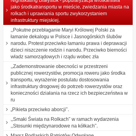
Nightskating Białystok - popularyzacja wrotkarstwa
jako środkatransportu w mieście, zwiedzania miasta na
rolkach i uprawiania sportu zwykorzystaniem
infrastruktury miejskiej.
,,Pokutne przebłaganie Maryi Królowej Polski za
łamanie dekalogu w Polsce i Jasnogórskich ślubów
narodu. Protest przeciwko łamaniu prawa i deprawacji
dzieci niszczenie rodzin i narodu. Przeciwko bierności
władz samorządowych i rządu wobec zła
,,Zademonstrowanie obecności w przestrzeni
publicznej rowerzystów, promocja roweru jako środka
transportu, wyrażenie postulatu dostosowania
infrastruktury drogowej do potrzeb rowerzystów oraz
konieczności działania na rzecz ich bezpieczeństwa w
ru
„Pikieta przeciwko aborcji".
,,Smaki Świata na Rolkach" w ramach wydarzenia
,,Stosunki międzynarodowe na kółkach".
Marsz Podlaskich Patriotów Odwołane