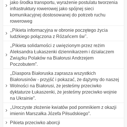
jako środka transportu, wyrażenie postulatu tworzenia
infrastruktury rowerowej jako spójnej sieci
komunikacyjnej dostosowanej do potrzeb ruchu
roweroweg
,,Pikieta informacyjna w obronie poczętego życia
ludzkiego połączona z Różańcem św".
,,Pikieta solidarności z uwięzionym przez reżim
Aleksandra Łukaszenki dziennikarzem i działaczem
Związku Polaków na Białorusi Andrzejem
Poczobutem”.
,,Diaspora Białoruska zaprasza wszystkich
Białorusinów - przyjść i pokazać, że dążymy do naszej
Wolności na Białorusi, że jesteśmy przeciwko
dyktaturze Łukaszenki, że jesteśmy przeciwko wojnie
na Ukrainie”.
,,Uroczyste złożenie kwiatów pod pomnikiem z okazji
imienin Marszałka Józefa Piłsudskiego”.
Pikieta przeciwko aborcji