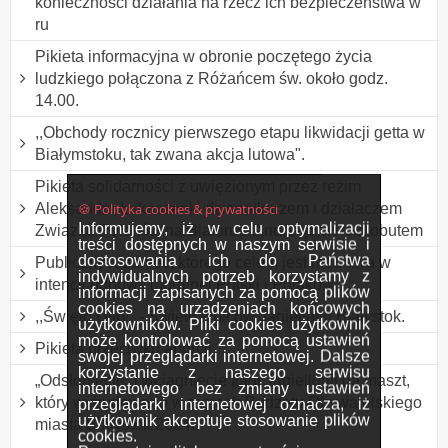
konieczności działania na rzecz ich bezpieczeństwa w
ru
Pikieta informacyjna w obronie poczętego życia
ludzkiego połączona z Różańcem św. około godz.
14.00.
,,Obchody rocznicy pierwszego etapu likwidacji getta w
Białymstoku, tak zwana akcja lutowa".
Pikieta solidarności z uwięzionym przez reżim
🍪 Polityka cookies & prywatności
Aleksandra Łukaszenki dziennikarzem i działaczem
Informujemy, iż w celu optymalizacji
Związku Polaków na Białorusi Andrzejem Poczobutem
treści dostępnych w naszym serwisie i
dostosowania ich do Państwa
Publiczny różaniec, którego celem jest modlitwa w
indywidualnych potrzeb korzystamy z
intencji odnowy moralnej Polski i Polaków.
informacji zapisanych za pomocą plików
cookies na urządzeniach końcowych
,,Święto Ultry" - Święto kibiców Jagiellonii Białystok.
użytkowników. Pliki cookies użytkownik
może kontrolować za pomocą ustawień
Pikieta przeciwko aborcji
swojej przeglądarki internetowej. Dalsze
korzystanie z naszego serwisu
„Odsłonięcie” i wciągnięcie flagi Jagiellonii na maszt,
internetowego bez zmiany ustawień
który wybudowano w ramach Budżetu Obywatelskiego
przeglądarki internetowej oznacza, iż
użytkownik akceptuje stosowanie plików
miasta Białystok 2024.
cookies.