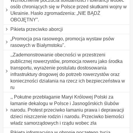
Wzmocnienie poczucia solidarności i tolerancji wobec
osób chroniących się w Polsce przed skutkami wojny w
Ukrainie. Hasło zgromadzenia: „NIE BĄDŻ
OBOJĘTNY”.
Pikieta przeciwko aborcji
„Promocja psa rasowego, promocja wystaw psów
rasowych w Białymstoku".
,,Zademonstrowanie obecności w przestrzeni
publicznej rowerzystów, promocja roweru jako środka
transportu, wyrażenie postulatu dostosowania
infrastruktury drogowej do potrzeb rowerzystów oraz
konieczności działania na rzecz ich bezpieczeństwa w
ru
,, Pokutne przebłaganie Maryi Królowej Polski za
łamanie dekalogu w Polsce i Jasnogórskich ślubów
narodu. Protest przeciwko łamaniu prawa i deprawacji
dzieci niszczenie rodzin i narodu. Przeciwko bierności
władz samorządowych i rządu wobec zła
Pikieta informacyjna w obronie poczętego życia