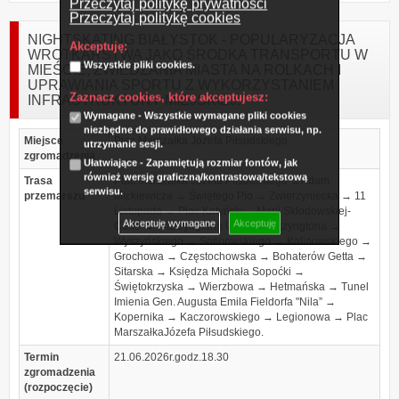
Przeczytaj politykę prywatności
Przeczytaj politykę cookies
NIGHTSKATING BIAŁYSTOK - POPULARYZACJA
Akceptuję:
WROTKARSTWA JAKO ŚRODKA TRANSPORTU W
Wszystkie pliki cookies.
MIEŚCIE, ZWIEDZANIA MIASTA NA ROLKACH I
UPRAWIANIA SPORTU Z WYKORZYSTANIEM
Zaznacz cookies, które akceptujesz:
INFRASTRUKTURY MIEJSKIEJ.
Wymagane - Wszystkie wymagane pliki cookies
niezbędne do prawidłowego działania serwisu, np.
Miejsce
Plac Marszałka Józefa Piłsudskiego.
utrzymanie sesji.
zgromadzenia
Ułatwiające - Zapamiętują rozmiar fontów, jak
również wersję graficzną/kontrastową/tekstową
Trasa
Plac Marszałka Józefa Piłsudskiego →Adam
serwisu.
przemarszu
Mickiewicza → Świętego Pio → Zwierzyniecka → 11
Listopada → Plac Katyński→ Marii Skłodowskiej-
Akceptuję wymagane
Akceptuję
Curie → Waszyngtona USK→ Waszyngtona →
Wyszyńskiego → Sosnowskiego → Kalinowskiego →
Grochowa → Częstochowska → Bohaterów Getta →
Sitarska → Księdza Michała Sopoćki →
Świętokrzyska → Wierzbowa → Hetmańska → Tunel
Imienia Gen. Augusta Emila Fieldorfa "Nila” →
Kopernika → Kaczorowskiego → Legionowa → Plac
MarszałkaJózefa Piłsudskiego.
Termin
21.06.2026r.godz.18.30
zgromadzenia
(rozpoczęcie)