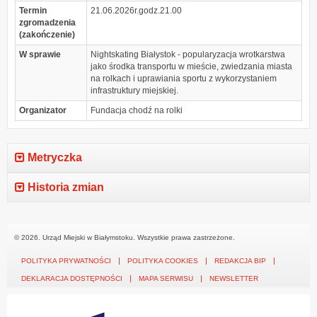
Termin
21.06.2026r.godz.21.00
zgromadzenia
(zakończenie)
W sprawie
Nightskating Białystok - popularyzacja wrotkarstwa
jako środka transportu w mieście, zwiedzania miasta
na rolkach i uprawiania sportu z wykorzystaniem
infrastruktury miejskiej.
Organizator
Fundacja chodź na rolki
Metryczka
Historia zmian
© 2026. Urząd Miejski w Białymstoku. Wszystkie prawa zastrzeżone.
POLITYKA PRYWATNOŚCI
POLITYKA COOKIES
REDAKCJA BIP
DEKLARACJA DOSTĘPNOŚCI
MAPA SERWISU
NEWSLETTER