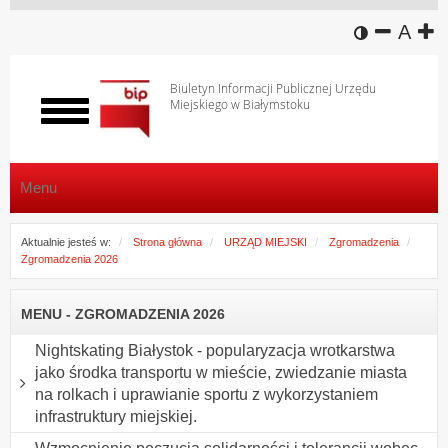
wersja k
zmniej
domy
z
A
Biuletyn Informacji Publicznej Urzędu
Miejskiego w Białymstoku
Włącz
menu
Menu
Aktualnie jesteś w:
Strona główna
URZĄD MIEJSKI
Zgromadzenia
Zgromadzenia 2026
MENU - ZGROMADZENIA 2026
Nightskating Białystok - popularyzacja wrotkarstwa
jako środka transportu w mieście, zwiedzanie miasta
na rolkach i uprawianie sportu z wykorzystaniem
infrastruktury miejskiej.