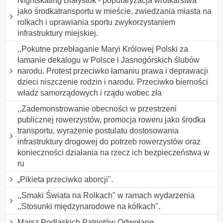
Nightskating Białystok - popularyzacja wrotkarstwa
jako środkatransportu w mieście, zwiedzania miasta na
rolkach i uprawiania sportu zwykorzystaniem
infrastruktury miejskiej.
,,Pokutne przebłaganie Maryi Królowej Polski za
łamanie dekalogu w Polsce i Jasnogórskich ślubów
narodu. Protest przeciwko łamaniu prawa i deprawacji
dzieci niszczenie rodzin i narodu. Przeciwko bierności
władz samorządowych i rządu wobec zła
,,Zademonstrowanie obecności w przestrzeni
publicznej rowerzystów, promocja roweru jako środka
transportu, wyrażenie postulatu dostosowania
infrastruktury drogowej do potrzeb rowerzystów oraz
konieczności działania na rzecz ich bezpieczeństwa w
ru
„Pikieta przeciwko aborcji".
,,Smaki Świata na Rolkach" w ramach wydarzenia
,,Stosunki międzynarodowe na kółkach".
Marsz Podlaskich Patriotów Odwołane