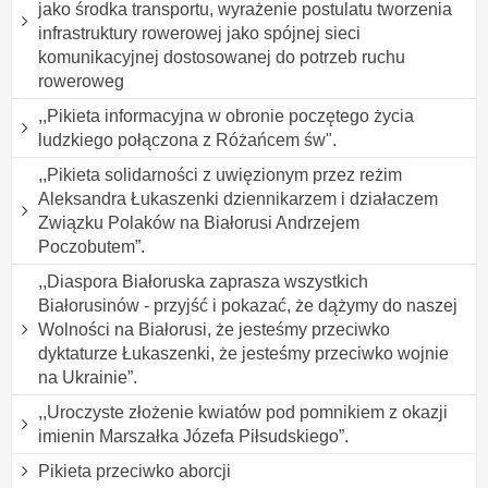
jako środka transportu, wyrażenie postulatu tworzenia
infrastruktury rowerowej jako spójnej sieci
komunikacyjnej dostosowanej do potrzeb ruchu
roweroweg
,,Pikieta informacyjna w obronie poczętego życia
ludzkiego połączona z Różańcem św".
,,Pikieta solidarności z uwięzionym przez reżim
Aleksandra Łukaszenki dziennikarzem i działaczem
Związku Polaków na Białorusi Andrzejem
Poczobutem”.
,,Diaspora Białoruska zaprasza wszystkich
Białorusinów - przyjść i pokazać, że dążymy do naszej
Wolności na Białorusi, że jesteśmy przeciwko
dyktaturze Łukaszenki, że jesteśmy przeciwko wojnie
na Ukrainie”.
,,Uroczyste złożenie kwiatów pod pomnikiem z okazji
imienin Marszałka Józefa Piłsudskiego”.
Pikieta przeciwko aborcji