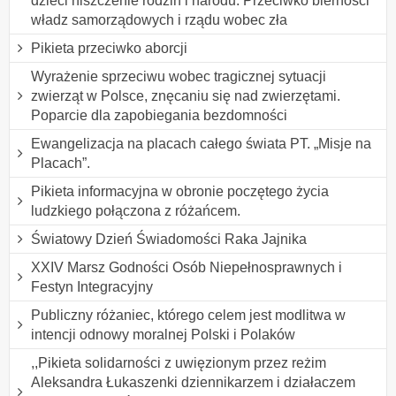
dzieci niszczenie rodzin i narodu. Przeciwko bierności
władz samorządowych i rządu wobec zła
Pikieta przeciwko aborcji
Wyrażenie sprzeciwu wobec tragicznej sytuacji
zwierząt w Polsce, znęcaniu się nad zwierzętami.
Poparcie dla zapobiegania bezdomności
Ewangelizacja na placach całego świata PT. „Misje na
Placach”.
Pikieta informacyjna w obronie poczętego życia
ludzkiego połączona z różańcem.
Światowy Dzień Świadomości Raka Jajnika
XXIV Marsz Godności Osób Niepełnosprawnych i
Festyn Integracyjny
Publiczny różaniec, którego celem jest modlitwa w
intencji odnowy moralnej Polski i Polaków
,,Pikieta solidarności z uwięzionym przez reżim
Aleksandra Łukaszenki dziennikarzem i działaczem