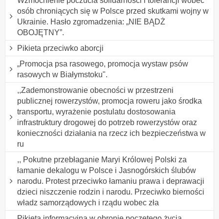
Wzmocnienie poczucia solidarności i tolerancji wobec
osób chroniących się w Polsce przed skutkami wojny w
Ukrainie. Hasło zgromadzenia: „NIE BĄDŻ
OBOJĘTNY”.
Pikieta przeciwko aborcji
„Promocja psa rasowego, promocja wystaw psów
rasowych w Białymstoku".
,,Zademonstrowanie obecności w przestrzeni
publicznej rowerzystów, promocja roweru jako środka
transportu, wyrażenie postulatu dostosowania
infrastruktury drogowej do potrzeb rowerzystów oraz
konieczności działania na rzecz ich bezpieczeństwa w
ru
,, Pokutne przebłaganie Maryi Królowej Polski za
łamanie dekalogu w Polsce i Jasnogórskich ślubów
narodu. Protest przeciwko łamaniu prawa i deprawacji
dzieci niszczenie rodzin i narodu. Przeciwko bierności
władz samorządowych i rządu wobec zła
Pikieta informacyjna w obronie poczętego życia