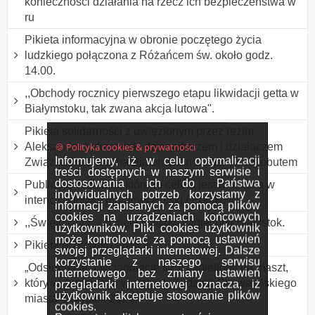
konieczności działania na rzecz ich bezpieczeństwa w
ru
Pikieta informacyjna w obronie poczętego życia
ludzkiego połączona z Różańcem św. około godz.
14.00.
,,Obchody rocznicy pierwszego etapu likwidacji getta w
Białymstoku, tak zwana akcja lutowa".
Pikieta solidarności z uwięzionym przez reżim
🍪 Polityka cookies & prywatności
Aleksandra Łukaszenki dziennikarzem i działaczem
Informujemy, iż w celu optymalizacji
Związku Polaków na Białorusi Andrzejem Poczobutem
treści dostępnych w naszym serwisie i
dostosowania ich do Państwa
Publiczny różaniec, którego celem jest modlitwa w
indywidualnych potrzeb korzystamy z
intencji odnowy moralnej Polski i Polaków.
informacji zapisanych za pomocą plików
cookies na urządzeniach końcowych
,,Święto Ultry" - Święto kibiców Jagiellonii Białystok.
użytkowników. Pliki cookies użytkownik
może kontrolować za pomocą ustawień
Pikieta przeciwko aborcji
swojej przeglądarki internetowej. Dalsze
korzystanie z naszego serwisu
„Odsłonięcie” i wciągnięcie flagi Jagiellonii na maszt,
internetowego bez zmiany ustawień
który wybudowano w ramach Budżetu Obywatelskiego
przeglądarki internetowej oznacza, iż
użytkownik akceptuje stosowanie plików
miasta Białystok 2024.
cookies.