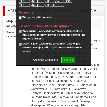
Przeczytaj politykę prywatności
Przeczytaj politykę cookies
MARSZ PODLASKICH PATRIOTÓW - ODWOŁANE
Akceptuję:
Wszystkie pliki cookies.
Miejsce
Plac Niezależnego Zrzeszenia Studentów -
zgromadzenia
ODWOŁANE
Zaznacz cookies, które akceptujesz:
Wymagane - Wszystkie wymagane pliki cookies
Trasa
Plac Niezależnego Zrzeszenia Studentów- ul.
niezbędne do prawidłowego działania serwisu, np.
przemarszu
Konstantego Kalinowskiego- ul. Oskara
utrzymanie sesji.
Sosnowskiego- ul. Kardynała Stefana Wyszyńskiego-
Ułatwiające - Zapamiętują rozmiar fontów, jak
ul. Jerzego Waszyngtona- ul. Marii Skłodowskiej
również wersję graficzną/kontrastową/tekstową
Curie- Plac Niezależnego Zrzeszenia Studentów- ul.
serwisu.
Józefa Marjańskiego- ul. Rynek.Sienny- ul.
Prezydenta Ryszarda Kaczorowskiego- ul.
Akceptuję wymagane
Akceptuję
Zwierzyniecka- ul. Św. Ojca Pio- ul. Adama
Mickiewicza- Plac Branickiego- Plac Jana Pawła II- ul.
Legionowa- ul. Piękna- ul. Młynowa- ul. Łomżyńska-
ul. Bohaterów Monte Cassino- ul. Jana Henryka
Dąbrowskiego- ul. Księdza Adama Abramowicza- ul.
Lipowa- ul. Icchoka Malmeda- Aleja Józefa
Piłsudzkiego- Plac Doktora Lussy- ul. Pałacowa- ul.
Warszawska- ul. Piastowska- ul. Towarowa- ul.
Henryka Sienkiewicza- ul. Jurowiecka- rondo św.
Faustyna Kowalskiej-Poleska- ul. Bohaterów Getta-
ul. Częstochowska- ul. Grochowa- ul. Świętego
Mikołaja- ul. Władysława Liniarskiego- Plac