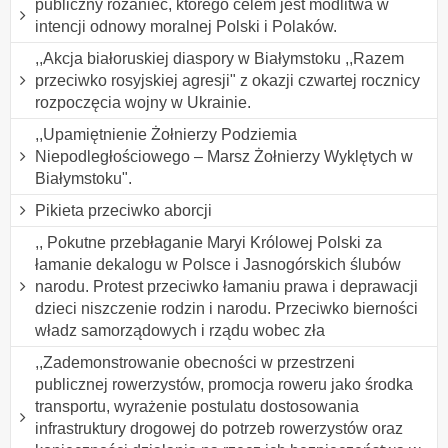
publiczny różaniec, którego celem jest modlitwa w
intencji odnowy moralnej Polski i Polaków.
,,Akcja białoruskiej diaspory w Białymstoku ,,Razem
przeciwko rosyjskiej agresji" z okazji czwartej rocznicy
rozpoczęcia wojny w Ukrainie.
,,Upamiętnienie Żołnierzy Podziemia
Niepodległościowego – Marsz Żołnierzy Wyklętych w
Białymstoku".
Pikieta przeciwko aborcji
,, Pokutne przebłaganie Maryi Królowej Polski za
łamanie dekalogu w Polsce i Jasnogórskich ślubów
narodu. Protest przeciwko łamaniu prawa i deprawacji
dzieci niszczenie rodzin i narodu. Przeciwko bierności
władz samorządowych i rządu wobec zła
,,Zademonstrowanie obecności w przestrzeni
publicznej rowerzystów, promocja roweru jako środka
transportu, wyrażenie postulatu dostosowania
infrastruktury drogowej do potrzeb rowerzystów oraz