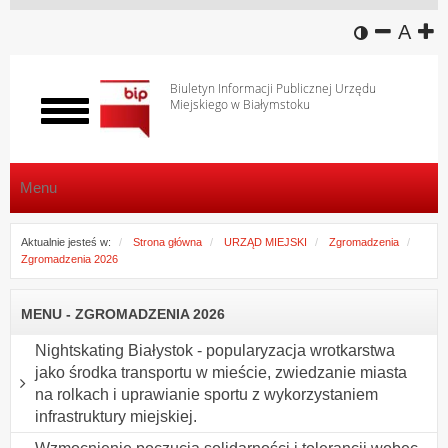
wersja k
zmniej
domy
z
A
Biuletyn Informacji Publicznej Urzędu
Miejskiego w Białymstoku
Włącz
menu
Menu
Aktualnie jesteś w:
Strona główna
URZĄD MIEJSKI
Zgromadzenia
Zgromadzenia 2026
MENU - ZGROMADZENIA 2026
Nightskating Białystok - popularyzacja wrotkarstwa
jako środka transportu w mieście, zwiedzanie miasta
na rolkach i uprawianie sportu z wykorzystaniem
infrastruktury miejskiej.