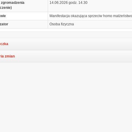
 zgromadzenia
14.06.2026 godz. 14.30
czenie)
awie
Manifestacja okazująca sprzeciw homo małżeństw
zator
Osoba fizyczna
czka
ria zmian