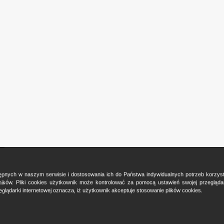
ostępnych w naszym serwisie i dostosowania ich do Państwa indywidualnych potrzeb korzy
ków. Pliki cookies użytkownik może kontrolować za pomocą ustawień swojej przeglądark
glądarki internetowej oznacza, iż użytkownik akceptuje stosowanie plików cookies.