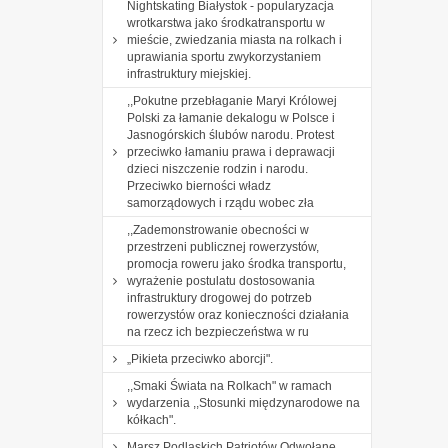
Nightskating Białystok - popularyzacja
wrotkarstwa jako środkatransportu w
mieście, zwiedzania miasta na rolkach i
uprawiania sportu zwykorzystaniem
infrastruktury miejskiej.
,,Pokutne przebłaganie Maryi Królowej
Polski za łamanie dekalogu w Polsce i
Jasnogórskich ślubów narodu. Protest
przeciwko łamaniu prawa i deprawacji
dzieci niszczenie rodzin i narodu.
Przeciwko bierności władz
samorządowych i rządu wobec zła
,,Zademonstrowanie obecności w
przestrzeni publicznej rowerzystów,
promocja roweru jako środka transportu,
wyrażenie postulatu dostosowania
infrastruktury drogowej do potrzeb
rowerzystów oraz konieczności działania
na rzecz ich bezpieczeństwa w ru
„Pikieta przeciwko aborcji".
,,Smaki Świata na Rolkach" w ramach
wydarzenia ,,Stosunki międzynarodowe na
kółkach".
Marsz Podlaskich Patriotów Odwołane