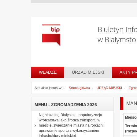
Biuletyn Inf
w Białymsto
WŁADZE
URZĄD MIEJSKI
AKTY P
Aktualnie jesteś w:
Strona główna
URZĄD MIEJSKI
Zgro
MAN
MENU - ZGROMADZENIA 2026
Nightskating Białystok - popularyzacja
Miejsc
wrotkarstwa jako środka transportu w
mieście, zwiedzanie miasta na rolkach i
Termin
uprawianie sportu z wykorzystaniem
(rozpo
infrastruktury miejskiej.