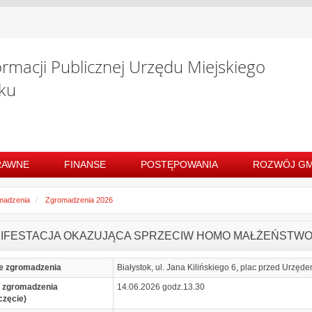
ormacji Publicznej Urzędu Miejskiego
ku
RAWNE
FINANSE
POSTĘPOWANIA
ROZWÓJ GM
madzenia
Zgromadzenia 2026
IFESTACJA OKAZUJĄCA SPRZECIW HOMO MAŁŻEŃSTWO
e zgromadzenia
Białystok, ul. Jana Kilińskiego 6, plac przed Urzę
 zgromadzenia
14.06.2026 godz.13.30
częcie)