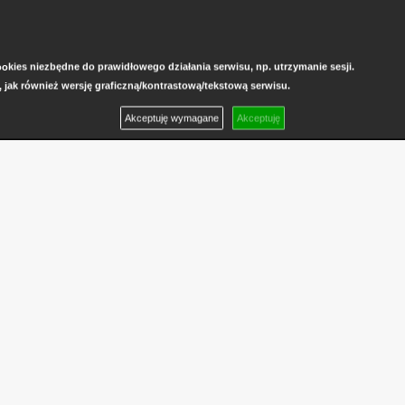
kies niezbędne do prawidłowego działania serwisu, np. utrzymanie sesji.
, jak również wersję graficzną/kontrastową/tekstową serwisu.
Akceptuję wymagane
Akceptuję