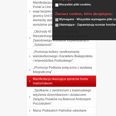
Manifestacja popierająca członkostwo
Wszystkie pliki cookies.
Polski w Unii Europejskiej. Podkreślenie
wagi bezpieczeństwa na wschodniej
Zaznacz cookies, które akceptujesz:
granicy Unii Europejskiej jako kluczowego
Wymagane - Wszystkie wymagane pliki coo
elementu stabilności regionu oraz
wyrażenie poparcia
Ułatwiające - Zapamiętują rozmiar fontów
,,Obchody 45 rocznicy rejestracji
Niezależnego Samorządnego Związku
Zawodowego Rolników Indywidualnych
,,Solidarność”.
,,Promocja kultury i podtrzymanie
wielokulturowego charakteru Białegostoku
i województwa Podlaskiego".
,,Promocja Podlasia połączona z wystawą
fotograficzną”.
Manifestacja okazująca sprzeciw homo
małżeństwom.
,,Spotkanie z uwolnionym z białoruskiego
więzienia dziennikarzem i działaczem
Związku Polaków na Białorusi Andrzejem
Poczobutem”.
Marsz Podlaskich Patriotów odwołane