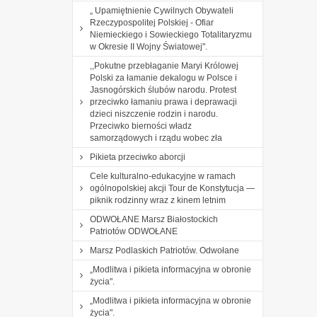
„ Upamiętnienie Cywilnych Obywateli
Rzeczypospolitej Polskiej - Ofiar
Niemieckiego i Sowieckiego Totalitaryzmu
w Okresie II Wojny Światowej".
,,Pokutne przebłaganie Maryi Królowej
Polski za łamanie dekalogu w Polsce i
Jasnogórskich ślubów narodu. Protest
przeciwko łamaniu prawa i deprawacji
dzieci niszczenie rodzin i narodu.
Przeciwko bierności władz
samorządowych i rządu wobec zła
Pikieta przeciwko aborcji
Cele kulturalno-edukacyjne w ramach
ogólnopolskiej akcji Tour de Konstytucja —
piknik rodzinny wraz z kinem letnim
ODWOŁANE Marsz Białostockich
Patriotów ODWOŁANE
Marsz Podlaskich Patriotów. Odwołane
„Modlitwa i pikieta informacyjna w obronie
życia".
„Modlitwa i pikieta informacyjna w obronie
życia".