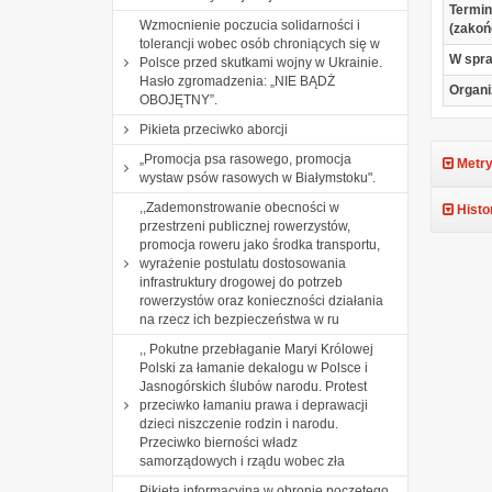
Termin
Wzmocnienie poczucia solidarności i
(zakoń
tolerancji wobec osób chroniących się w
W spr
Polsce przed skutkami wojny w Ukrainie.
Hasło zgromadzenia: „NIE BĄDŻ
Organi
OBOJĘTNY”.
Pikieta przeciwko aborcji
„Promocja psa rasowego, promocja
Metry
wystaw psów rasowych w Białymstoku".
,,Zademonstrowanie obecności w
Histo
przestrzeni publicznej rowerzystów,
promocja roweru jako środka transportu,
wyrażenie postulatu dostosowania
infrastruktury drogowej do potrzeb
rowerzystów oraz konieczności działania
na rzecz ich bezpieczeństwa w ru
,, Pokutne przebłaganie Maryi Królowej
Polski za łamanie dekalogu w Polsce i
Jasnogórskich ślubów narodu. Protest
przeciwko łamaniu prawa i deprawacji
dzieci niszczenie rodzin i narodu.
Przeciwko bierności władz
samorządowych i rządu wobec zła
Pikieta informacyjna w obronie poczętego