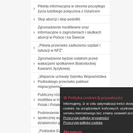
Pikieta informacyjna w obronie poczętego
życia ludzkiego połączona z różańcem
Stop aborcji i stop pedofilii
Zgromadzenie modlitewne oraz
informacyjne o zagrożeniach i skutkach
aborcji w Polsce i na Świecie
,,Pikieta przeciwko zadłużeniu szpitali i
sytuacji w NFZ".
Zgromadzenie będzie ostatnim przed
wakacjami spotkaniem Białostockiej
Kawiarni Językowej.
,,Wsparcie uchwały Sejmiku Województwa
Podlaskiego przeciwko paktowi
migracyjnemu".
Publiczny różaniec, którego celem jest
🍪 Polityka cookies & prywatności
modlitwa w intencji odnowy moralnej
Informujemy, iż w celu optymalizacji treści d
Polski i Polaków.
cookies na urządzeniach końcowych użytkowni
Podniesienie świadomości gospodarczej i
serwisu internetowego bez zmiany ustawień prze
społecznej wynikającej z prowadzenia
Przeczytaj politykę prywatności
Przeczytaj politykę cookies
działalności gospodarczej.
,,Podlaskie Europa Bezpieczna Wspólna”.
Akceptuję: