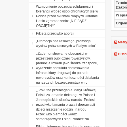
Termin
Wzmocnienie poczucia solidarności i
(zakoń
tolerancji wobec osób chroniących się w
W spr
Polsce przed skutkami wojny w Ukrainie.
Hasło zgromadzenia: „NIE BĄDŻ
Organi
OBOJĘTNY”.
Pikieta przeciwko aborcji
„Promocja psa rasowego, promocja
Metry
wystaw psów rasowych w Białymstoku".
,,Zademonstrowanie obecności w
Histo
przestrzeni publicznej rowerzystów,
promocja roweru jako środka transportu,
wyrażenie postulatu dostosowania
infrastruktury drogowej do potrzeb
rowerzystów oraz konieczności działania
na rzecz ich bezpieczeństwa w ru
,, Pokutne przebłaganie Maryi Królowej
Polski za łamanie dekalogu w Polsce i
Jasnogórskich ślubów narodu. Protest
przeciwko łamaniu prawa i deprawacji
dzieci niszczenie rodzin i narodu.
Przeciwko bierności władz
samorządowych i rządu wobec zła
Pikieta informacyjna w obronie poczętego