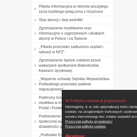
Pikieta informacyjna w obronie poczętego
życia ludzkiego połączona z różańcem
Stop aborcji i stop pedofilii
Zgromadzenie modlitewne oraz
informacyjne o zagrożeniach i skutkach
aborcji w Polsce i na Świecie
,,Pikieta przeciwko zadłużeniu szpitali i
sytuacji w NFZ".
Zgromadzenie będzie ostatnim przed
wakacjami spotkaniem Białostockiej
Kawiarni Językowej.
,,Wsparcie uchwały Sejmiku Województwa
Podlaskiego przeciwko paktowi
migracyjnemu".
Publiczny różaniec, którego celem jest
🍪 Polityka cookies & prywatności
modlitwa w intencji odnowy moralnej
Informujemy, iż w celu optymalizacji treści d
Polski i Polaków.
cookies na urządzeniach końcowych użytkowni
Podniesienie świadomości gospodarczej i
serwisu internetowego bez zmiany ustawień prze
społecznej wynikającej z prowadzenia
Przeczytaj politykę prywatności
Przeczytaj politykę cookies
działalności gospodarczej.
,,Podlaskie Europa Bezpieczna Wspólna”.
Akceptuję: