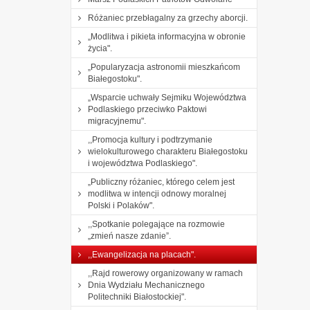
Różaniec przebłagalny za grzechy aborcji.
„Modlitwa i pikieta informacyjna w obronie
życia".
„Popularyzacja astronomii mieszkańcom
Białegostoku".
„Wsparcie uchwały Sejmiku Województwa
Podlaskiego przeciwko Paktowi
migracyjnemu".
,,Promocja kultury i podtrzymanie
wielokulturowego charakteru Białegostoku
i województwa Podlaskiego".
„Publiczny różaniec, którego celem jest
modlitwa w intencji odnowy moralnej
Polski i Polaków".
,,Spotkanie polegające na rozmowie
„zmień nasze zdanie”.
,,Ewangelizacja na placach".
,,Rajd rowerowy organizowany w ramach
Dnia Wydziału Mechanicznego
Politechniki Białostockiej".