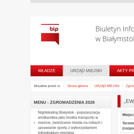
Biuletyn Inf
w Białymsto
WŁADZE
URZĄD MIEJSKI
AKTY P
Aktualnie jesteś w:
Strona główna
URZĄD MIEJSKI
Zgro
,,E
MENU - ZGROMADZENIA 2026
Nightskating Białystok - popularyzacja
Miejsc
wrotkarstwa jako środka transportu w
mieście, zwiedzanie miasta na rolkach i
Termin
uprawianie sportu z wykorzystaniem
(rozpo
infrastruktury miejskiej.