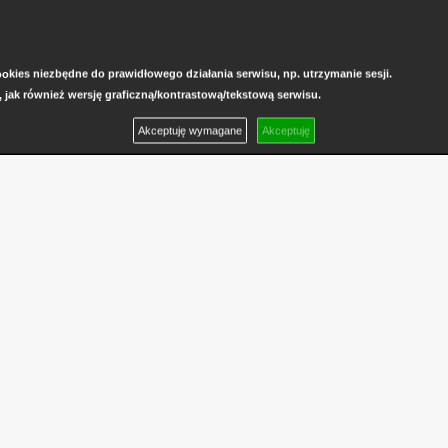
kies niezbędne do prawidłowego działania serwisu, np. utrzymanie sesji.
, jak również wersję graficzną/kontrastową/tekstową serwisu.
Akceptuję wymagane
Akceptuję