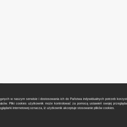
ostępnych w naszym serwisie i dostosowania ich do Państwa indywidualnych potrzeb korzy
ków. Pliki cookies użytkownik może kontrolować za pomocą ustawień swojej przeglądark
glądarki internetowej oznacza, iż użytkownik akceptuje stosowanie plików cookies.