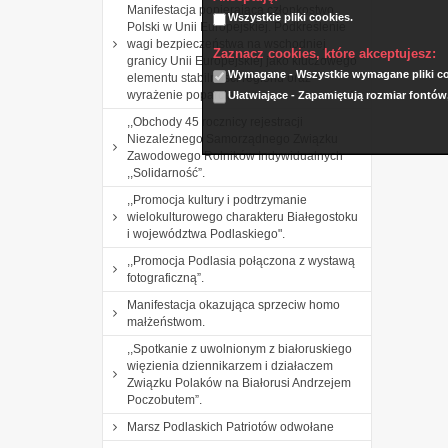
Manifestacja popierająca członkostwo
Wszystkie pliki cookies.
Polski w Unii Europejskiej. Podkreślenie
wagi bezpieczeństwa na wschodniej
Zaznacz cookies, które akceptujesz:
granicy Unii Europejskiej jako kluczowego
Wymagane - Wszystkie wymagane pliki coo
elementu stabilności regionu oraz
wyrażenie poparcia
Ułatwiające - Zapamiętują rozmiar fontów
,,Obchody 45 rocznicy rejestracji
Niezależnego Samorządnego Związku
Zawodowego Rolników Indywidualnych
,,Solidarność”.
,,Promocja kultury i podtrzymanie
wielokulturowego charakteru Białegostoku
i województwa Podlaskiego".
,,Promocja Podlasia połączona z wystawą
fotograficzną”.
Manifestacja okazująca sprzeciw homo
małżeństwom.
,,Spotkanie z uwolnionym z białoruskiego
więzienia dziennikarzem i działaczem
Związku Polaków na Białorusi Andrzejem
Poczobutem”.
Marsz Podlaskich Patriotów odwołane