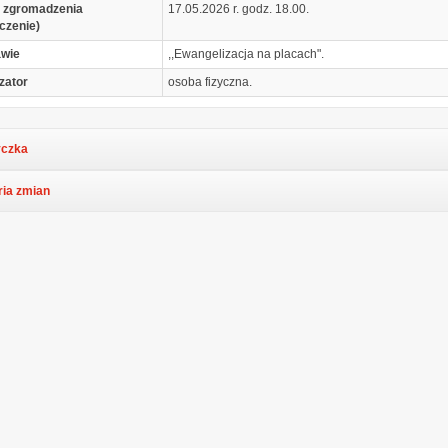
 zgromadzenia
17.05.2026 r. godz. 18.00.
czenie)
awie
,,Ewangelizacja na placach".
zator
osoba fizyczna.
czka
ria zmian