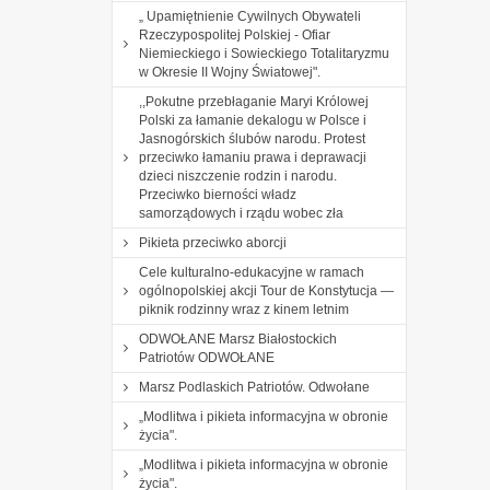
„ Upamiętnienie Cywilnych Obywateli
Rzeczypospolitej Polskiej - Ofiar
Niemieckiego i Sowieckiego Totalitaryzmu
w Okresie II Wojny Światowej".
,,Pokutne przebłaganie Maryi Królowej
Polski za łamanie dekalogu w Polsce i
Jasnogórskich ślubów narodu. Protest
przeciwko łamaniu prawa i deprawacji
dzieci niszczenie rodzin i narodu.
Przeciwko bierności władz
samorządowych i rządu wobec zła
Pikieta przeciwko aborcji
Cele kulturalno-edukacyjne w ramach
ogólnopolskiej akcji Tour de Konstytucja —
piknik rodzinny wraz z kinem letnim
ODWOŁANE Marsz Białostockich
Patriotów ODWOŁANE
Marsz Podlaskich Patriotów. Odwołane
„Modlitwa i pikieta informacyjna w obronie
życia".
„Modlitwa i pikieta informacyjna w obronie
życia".