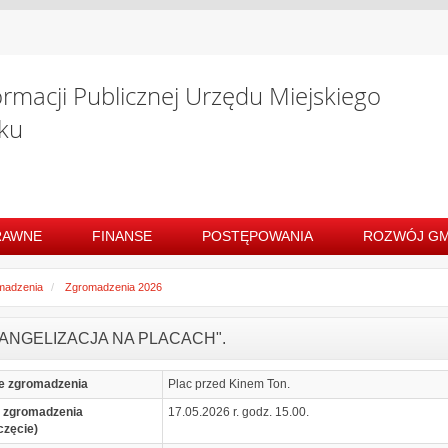
ormacji Publicznej Urzędu Miejskiego
ku
RAWNE
FINANSE
POSTĘPOWANIA
ROZWÓJ GM
madzenia
Zgromadzenia 2026
WANGELIZACJA NA PLACACH".
e zgromadzenia
Plac przed Kinem Ton.
 zgromadzenia
17.05.2026 r. godz. 15.00.
częcie)