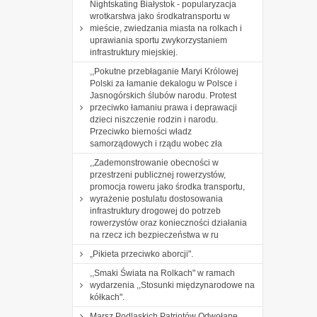
Nightskating Białystok - popularyzacja
wrotkarstwa jako środkatransportu w
mieście, zwiedzania miasta na rolkach i
uprawiania sportu zwykorzystaniem
infrastruktury miejskiej.
,,Pokutne przebłaganie Maryi Królowej
Polski za łamanie dekalogu w Polsce i
Jasnogórskich ślubów narodu. Protest
przeciwko łamaniu prawa i deprawacji
dzieci niszczenie rodzin i narodu.
Przeciwko bierności władz
samorządowych i rządu wobec zła
,,Zademonstrowanie obecności w
przestrzeni publicznej rowerzystów,
promocja roweru jako środka transportu,
wyrażenie postulatu dostosowania
infrastruktury drogowej do potrzeb
rowerzystów oraz konieczności działania
na rzecz ich bezpieczeństwa w ru
„Pikieta przeciwko aborcji".
,,Smaki Świata na Rolkach" w ramach
wydarzenia ,,Stosunki międzynarodowe na
kółkach".
Marsz Podlaskich Patriotów Odwołane