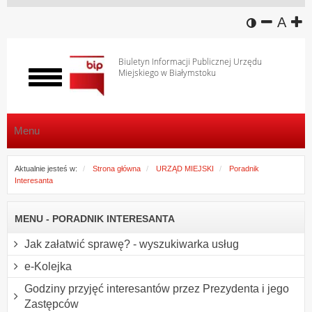
wersja k
zmniej
domy
z
A
Biuletyn Informacji Publicznej Urzędu
Miejskiego w Białymstoku
Włącz
menu
Menu
Aktualnie jesteś w:
Strona główna
URZĄD MIEJSKI
Poradnik
Interesanta
MENU - PORADNIK INTERESANTA
Jak załatwić sprawę? - wyszukiwarka usług
e-Kolejka
Godziny przyjęć interesantów przez Prezydenta i jego
Zastępców