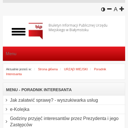
wersja k
zmniej
domy
z
A
Biuletyn Informacji Publicznej Urzędu
Miejskiego w Białymstoku
Włącz
menu
Menu
Aktualnie jesteś w:
Strona główna
URZĄD MIEJSKI
Poradnik
Interesanta
MENU - PORADNIK INTERESANTA
Jak załatwić sprawę? - wyszukiwarka usług
e-Kolejka
Godziny przyjęć interesantów przez Prezydenta i jego
Zastępców