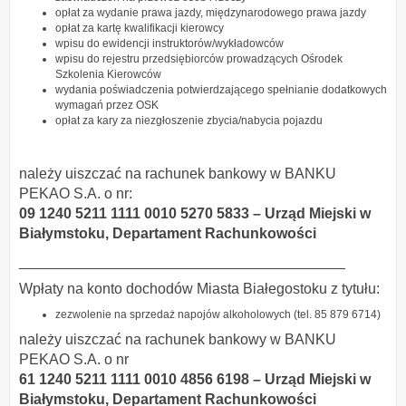
opłat za wydanie prawa jazdy, międzynarodowego prawa jazdy
opłat za kartę kwalifikacji kierowcy
wpisu do ewidencji instruktorów/wykładowców
wpisu do rejestru przedsiębiorców prowadzących Ośrodek
Szkolenia Kierowców
wydania poświadczenia potwierdzającego spełnianie dodatkowych
wymagań przez OSK
opłat za kary za niezgłoszenie zbycia/nabycia pojazdu
należy uiszczać na rachunek bankowy w BANKU
PEKAO S.A. o nr:
09 1240 5211 1111 0010 5270 5833 – Urząd Miejski w
Białymstoku,
Departament Rachunkowości
________________________________________
Wpłaty na konto dochodów Miasta Białegostoku z tytułu:
zezwolenie na sprzedaż napojów alkoholowych (tel. 85 879 6714)
należy uiszczać na rachunek bankowy w BANKU
PEKAO S.A. o nr
61 1240 5211 1111 0010 4856 6198 – Urząd Miejski w
Białymstoku,
Departament Rachunkowości