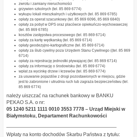
zwrotu i zamiany nieruchomości
grzywien szkolnych (tel. 85 869 6774)
wykupu lokali mieszkalnych i użytkowych (tel. 85 869 6785)
opłaty za operat szacunkowy (tel. 85 869 6096, 85 869 6840)
opłaty za pobyt w DPS oraz placówce opiekuńczo-wychowawczej
(tel. 85 869 6785)
kosztów zastępstwa procesowego (tel. 85 869 6714)
opłaty za kartę wędkarską (tel. 85 869 6714)
opłaty geodezyjno-kartograficzne (tel. 85 869 6714)
opłaty za ślub cywilny poza Urzędem Stanu Cywilnego ((tel. 85 869
6714)
opłaty za rejestrację jednostki pływającej (tel. 85 869 6714)
opłaty za informację o środowisku (tel. 85 869 6774)
wpłat za wycinkę drzew i krzewów (tel. 85 869 6774)
za usuwanie pojazdów z drogi pozostawionych w miejscu, gdzie
jest to zabronione i utrudnia ruch lub zagraża bezpieczeństwu (tel.
85 869 6774)
należy uiszczać na rachunek bankowy w BANKU
PEKAO S.A. o nr:
05 1240 5211 1111 0010 3553 7778 – Urząd Miejski w
Białymstoku,
Departament Rachunkowości
________________________________________
Wpłaty na konto dochodów Skarbu Państwa z tytułu: