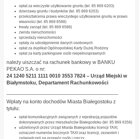
opłat za wieczyste użytkowanie gruntu (tel. 85 869 6203)
dzierżawy gruntu i budynków (tel. 85 869 6203)
przekształcenia prawa wieczystego użytkowanie gruntu w prawo
własności (tel. 85 869 6588)
trwały zarząd (tel. 85 869 6588)
zwrotu nieruchomości
sprzedaży nieruchomości
opłaty za udostępnienie danych osobowych
opłat za duplikat Ogólnopolskiej Karty Dużej Rodziny
opłat za karty parkingowe osób niepełnosprawnych
należy uiszczać na rachunek bankowy w BANKU
PEKAO S.A. o nr:
24 1240 5211 1111 0010 3553 7824 – Urząd Miejski w
Białymstoku,
Departament Rachunkowości
________________________________________
Wpłaty na konto dochodów Miasta Białegostoku z
tytułu:
opłat komunikacyjnych związanych z rejestracją pojazdów
dokonywanych przez mieszkańców Białegostoku (tel. 85 869 6356)
udzielonych przez Urząd Miasta Białegostoku licencji TAXI,
oznaczeń numerów bocznych TAXI oraz licencji, zezwoleń i
zaświadczeń na przewóz osób i rzeczy