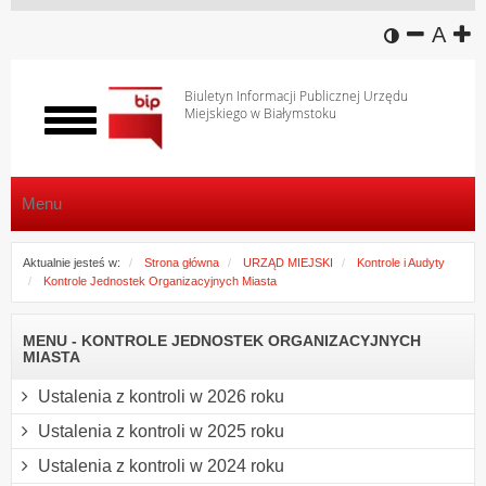
wersja k
zmniej
domy
z
A
Biuletyn Informacji Publicznej Urzędu
Miejskiego w Białymstoku
Włącz
menu
Menu
Aktualnie jesteś w:
Strona główna
URZĄD MIEJSKI
Kontrole i Audyty
Kontrole Jednostek Organizacyjnych Miasta
MENU - KONTROLE JEDNOSTEK ORGANIZACYJNYCH
MIASTA
Ustalenia z kontroli w 2026 roku
Ustalenia z kontroli w 2025 roku
Ustalenia z kontroli w 2024 roku