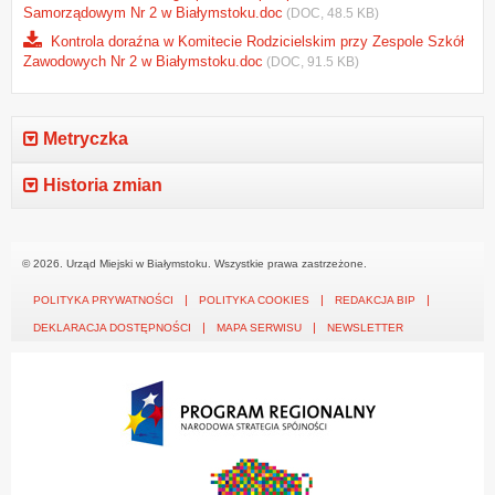
Samorządowym Nr 2 w Białymstoku.doc
(DOC, 48.5 KB)
Kontrola doraźna w Komitecie Rodzicielskim przy Zespole Szkół
Zawodowych Nr 2 w Białymstoku.doc
(DOC, 91.5 KB)
Metryczka
Historia zmian
© 2026. Urząd Miejski w Białymstoku. Wszystkie prawa zastrzeżone.
POLITYKA PRYWATNOŚCI
POLITYKA COOKIES
REDAKCJA BIP
DEKLARACJA DOSTĘPNOŚCI
MAPA SERWISU
NEWSLETTER