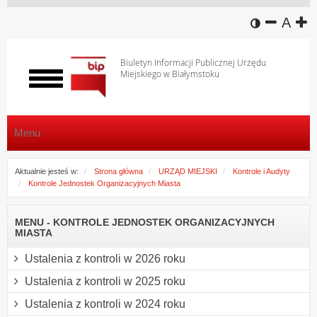
wersja k
zmniej
domy
z
A
Biuletyn Informacji Publicznej Urzędu
Miejskiego w Białymstoku
Włącz
menu
Menu
Aktualnie jesteś w:
Strona główna
URZĄD MIEJSKI
Kontrole i Audyty
Kontrole Jednostek Organizacyjnych Miasta
MENU - KONTROLE JEDNOSTEK ORGANIZACYJNYCH
MIASTA
Ustalenia z kontroli w 2026 roku
Ustalenia z kontroli w 2025 roku
Ustalenia z kontroli w 2024 roku