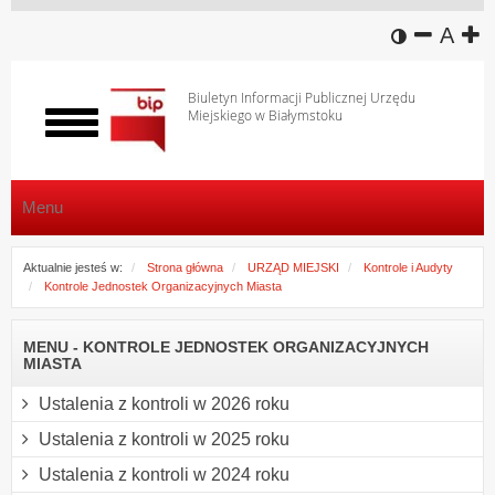
wersja k
zmniej
domy
z
A
Biuletyn Informacji Publicznej Urzędu
Miejskiego w Białymstoku
Włącz
menu
Menu
Aktualnie jesteś w:
Strona główna
URZĄD MIEJSKI
Kontrole i Audyty
Kontrole Jednostek Organizacyjnych Miasta
MENU - KONTROLE JEDNOSTEK ORGANIZACYJNYCH
MIASTA
Ustalenia z kontroli w 2026 roku
Ustalenia z kontroli w 2025 roku
Ustalenia z kontroli w 2024 roku