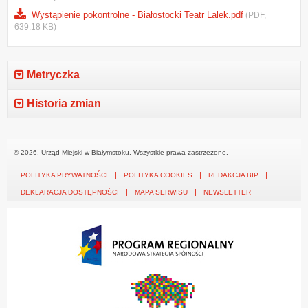
Wystąpienie pokontrolne - Białostocki Teatr Lalek.pdf
(PDF,
639.18 KB)
Metryczka
Historia zmian
© 2026. Urząd Miejski w Białymstoku. Wszystkie prawa zastrzeżone.
POLITYKA PRYWATNOŚCI
POLITYKA COOKIES
REDAKCJA BIP
DEKLARACJA DOSTĘPNOŚCI
MAPA SERWISU
NEWSLETTER