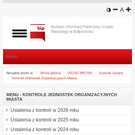
wersja k
zmniej
domy
z
A
Biuletyn Informacji Publicznej Urzędu
Miejskiego w Białymstoku
Włącz
menu
Menu
Aktualnie jesteś w:
Strona główna
URZĄD MIEJSKI
Kontrole i Audyty
Kontrole Jednostek Organizacyjnych Miasta
MENU - KONTROLE JEDNOSTEK ORGANIZACYJNYCH
MIASTA
Ustalenia z kontroli w 2026 roku
Ustalenia z kontroli w 2025 roku
Ustalenia z kontroli w 2024 roku