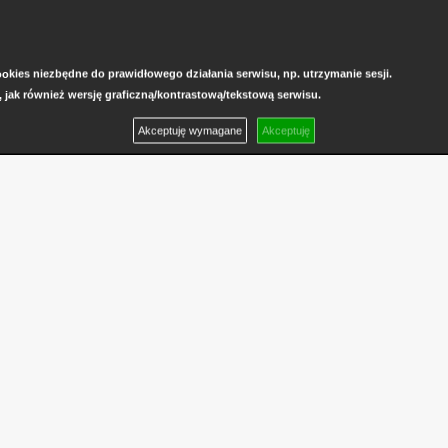
kies niezbędne do prawidłowego działania serwisu, np. utrzymanie sesji.
, jak również wersję graficzną/kontrastową/tekstową serwisu.
Akceptuję wymagane
Akceptuję