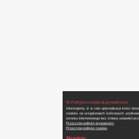
🍪 Polityka cookies & prywatności
Informujemy, iż w celu optymalizacji treści d
cookies na urządzeniach końcowych użytkowni
serwisu internetowego bez zmiany ustawień prze
Przeczytaj politykę prywatności
Przeczytaj politykę cookies
Akceptuję: