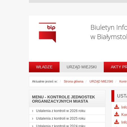
Biuletyn Inf
w Białymsto
WŁADZE
URZĄD MIEJSKI
AKTY P
Aktualnie jesteś w:
Strona główna
URZĄD MIEJSKI
Kontr
UST
MENU - KONTROLE JEDNOSTEK
ORGANIZACYJNYCH MIASTA
Inf
Ustalenia z kontroli w 2026 roku
Kon
Ustalenia z kontroli w 2025 roku
Inf
Ustalenia z kontroli w 2024 roku