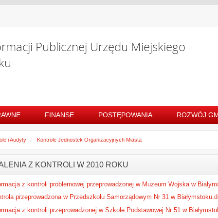
ormacji Publicznej Urzędu Miejskiego
ku
RAWNE
FINANSE
POSTĘPOWANIA
ROZWÓJ GM
ole i Audyty
Kontrole Jednostek Organizacyjnych Miasta
ALENIA Z KONTROLI W 2010 ROKU
ormacja z kontroli problemowej przeprowadzonej w Muzeum Wojska w Białym
trola przeprowadzona w Przedszkolu Samorządowym Nr 31 w Białymstoku.d
ormacja z kontroli przeprowadzonej w Szkole Podstawowej Nr 51 w Białymst