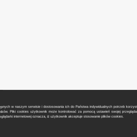
ostępnych w naszym serwisie i dostosowania ich do Państwa indywidualnych potrzeb korzy
ków. Pliki cookies użytkownik może kontrolować za pomocą ustawień swojej przeglądark
glądarki internetowej oznacza, iż użytkownik akceptuje stosowanie plików cookies.