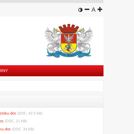
wersja kontrastowa
zmniejsz czcion
domyślny rozm
zwiększ czc
A
INY
stoku.doc
(DOC, 42.5 KB)
oc
(DOC, 21 KB)
oku.doc
(DOC, 34 KB)