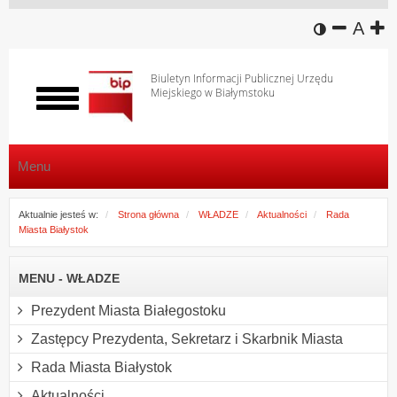
wersja k
zmniej
domy
z
A
Biuletyn Informacji Publicznej Urzędu
Miejskiego w Białymstoku
Włącz
menu
Menu
Aktualnie jesteś w:
Strona główna
WŁADZE
Aktualności
Rada
Miasta Białystok
MENU - WŁADZE
Prezydent Miasta Białegostoku
Zastępcy Prezydenta, Sekretarz i Skarbnik Miasta
Rada Miasta Białystok
Aktualności