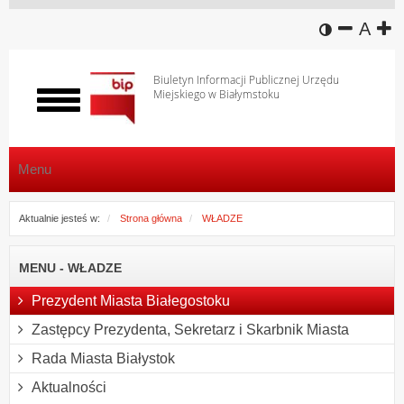
wersja k
zmniej
domy
z
A
Biuletyn Informacji Publicznej Urzędu
Miejskiego w Białymstoku
Włącz
menu
Menu
Aktualnie jesteś w:
Strona główna
WŁADZE
MENU - WŁADZE
Prezydent Miasta Białegostoku
Zastępcy Prezydenta, Sekretarz i Skarbnik Miasta
Rada Miasta Białystok
Aktualności