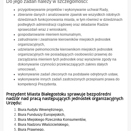
Do jego zadań należy w szczególności:
przygotowywanie projektów i wykonywanie uchwał Rady,
zbieranie danych i analizowanie zjawisk we wszystkich istotnych
dziedzinach funkcjonowania miasta, w tym również w dziedzinach
podległych administracji rządowej oraz składanie Radzie
sprawozdań wraz z wnioskami,
gospodarowanie mieniem komunalnym,
zatrudnianie i zwalnianie kierowników miejskich jednostek
organizacyjnych,
udzielanie pełnomocnictw kierownikom miejskich jednostek
organizacyjnych nie posiadających osobowości prawnej do
zarządzania mieniem tych jednostek oraz wyrażenie zgody na
dokonywanie czynności przekraczających zakres stałych
umocowań,
wykonywanie zadań zleconych na podstawie odrębnych ustaw,
wykonywanie innych zadań zastrzeżonych przepisami prawa do
kompetencji Prezydenta.
Prezydent Miasta Białegostoku sprawuje bezpośredni
nadzór nad pracą następujących jednostek organizacyjnych
Urzędu:
Biura Audytu Wewnętrznego,
Biura Funduszy Europejskich,
Biura Miejskiego Rzecznika Konsumentów,
Biura Nadzoru Właścicielskiego,
Biura Prawnego,