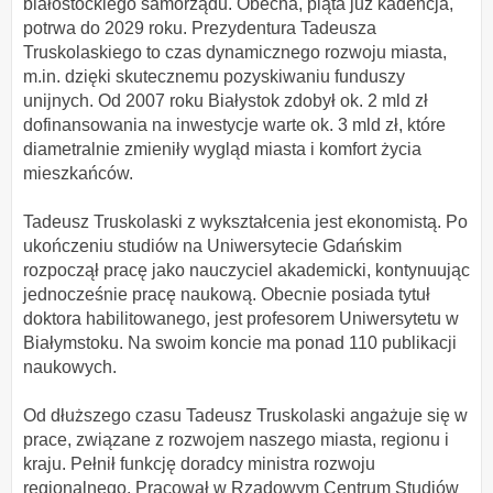
białostockiego samorządu. Obecna, piąta już kadencja,
potrwa do 2029 roku. Prezydentura Tadeusza
Truskolaskiego to czas dynamicznego rozwoju miasta,
m.in. dzięki skutecznemu pozyskiwaniu funduszy
unijnych. Od 2007 roku Białystok zdobył ok. 2 mld zł
dofinansowania na inwestycje warte ok. 3 mld zł, które
diametralnie zmieniły wygląd miasta i komfort życia
mieszkańców.
Tadeusz Truskolaski z wykształcenia jest ekonomistą. Po
ukończeniu studiów na Uniwersytecie Gdańskim
rozpoczął pracę jako nauczyciel akademicki, kontynuując
jednocześnie pracę naukową. Obecnie posiada tytuł
doktora habilitowanego, jest profesorem Uniwersytetu w
Białymstoku. Na swoim koncie ma ponad 110 publikacji
naukowych.
Od dłuższego czasu Tadeusz Truskolaski angażuje się w
prace, związane z rozwojem naszego miasta, regionu i
kraju. Pełnił funkcję doradcy ministra rozwoju
regionalnego. Pracował w Rządowym Centrum Studiów