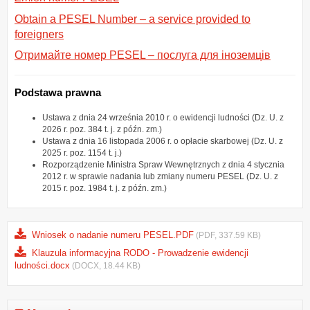
Obtain a PESEL Number – a service provided to
foreigners
Отримайте номер PESEL – послуга для іноземців
Podstawa prawna
Ustawa z dnia 24 września 2010 r. o ewidencji ludności (Dz. U. z
2026 r. poz. 384 t. j. z późn. zm.)
Ustawa z dnia 16 listopada 2006 r. o opłacie skarbowej (Dz. U. z
2025 r. poz. 1154 t. j.)
Rozporządzenie Ministra Spraw Wewnętrznych z dnia 4 stycznia
2012 r. w sprawie nadania lub zmiany numeru PESEL (Dz. U. z
2015 r. poz. 1984 t. j. z późn. zm.)
Wniosek o nadanie numeru PESEL.PDF
(PDF, 337.59 KB)
Klauzula informacyjna RODO - Prowadzenie ewidencji
ludności.docx
(DOCX, 18.44 KB)