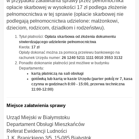
w przypadku załatwiania sprawy przez pełnomocnika
opłacie skarbowej w wysokości 17 zł podlega złożenie
pełnomocnictwa w tej sprawie (opłacie skarbowej nie
podlegają pełnomocnictwa udzielone: małżonkowi,
dzieciom, rodzicom, dziadkom i rodzeństwu).
Tytuł płatności:
Opłata skarbowa od złożenia dokumentu
stwierdzającego udzielenie pełnomocnictwa
Kwota:
17 zł
Opłaty dokonać można za pomocą przelewu bankowego na
rachunek Urzędu numer:
26 1240 5211 1111 0010 3553 3132
Ponadto dokonanie płatności jest możliwe w budynku
Departamentu:
kartą płatniczą na sali obsługi
gotówką lub kartą w kasie Urzędu (parter pokój nr 7, kasa
czynna w godzinach 8:00 - 15:00, przerwa techniczna
11:00-12:00)
Miejsce załatwienia sprawy
Urząd Miejski w Białymstoku
Departament Obsługi Mieszkańców
Referat Ewidencji Ludności
J. K. Branickiego 3/5, 15-085 Białystok