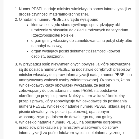
Numer PESEL nadaje minister właściwy do spraw informatyzacji w
drodze czynności materialno-technicznej.
O nadanie numeru PESEL z urzędu występuje:
kierownik urzędu stanu cywilnego sporządzający akt
urodzenia w stosunku do dzieci urodzonych na terytorium
Rzeczypospolitej Polskiej,
organ gminy właściwy do zameldowania na pobyt stały albo
na pobyt czasowy,
organ wydający polski dokument tożsamości (dowód
osobisty, paszport).
W przypadku osób niewymienionych powyżej, a które obowiązane
są do posiada numeru PESEL na podstawie odrębnych przepisów
minister właściwy do spraw informatyzacji nadaje numer PESEL na
umotywowany wniosek osoby zainteresowanej. Oznacza to, że na
Wnioskodawcy ciąży obowiązek wykazania, że jest on
zobowiązany do posiadania numeru PESEL na podstawie
określonego przepisu prawa. Należy zatem wskazać konkretny
przepis prawa, który zobowiązuje Wnioskodawcę do posiadania
numeru PESEL. Wniosek o nadanie numeru PESEL, składa się na
piśmie utrwalonym w postaci papierowej, opatrzonym
własnoręcznym podpisem do dowolnego organu gminy.
Wniosek o nadanie numeru PESEL na podstawie odrębnych
przepisów przekazuje się ministrowi właściwemu do spraw
informatyzacji za pośrednictwem systemu teleinformatycznego.