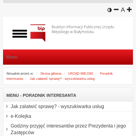
wersja k
zmniej
domy
z
A
Biuletyn Informacji Publicznej Urzędu
Miejskiego w Białymstoku
Włącz
menu
Menu
Aktualnie jesteś w:
Strona główna
URZĄD MIEJSKI
Poradnik
Interesanta
Jak załatwić sprawę? - wyszukiwarka usług
MENU - PORADNIK INTERESANTA
Jak załatwić sprawę? - wyszukiwarka usług
e-Kolejka
Godziny przyjęć interesantów przez Prezydenta i jego
Zastępców