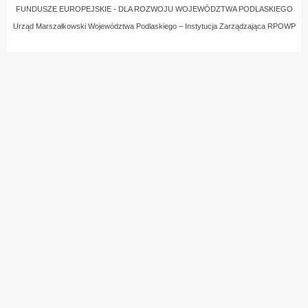
FUNDUSZE EUROPEJSKIE - DLA ROZWOJU WOJEWÓDZTWA PODLASKIEGO
Urząd Marszałkowski Województwa Podlaskiego – Instytucja Zarządzająca RPOWP