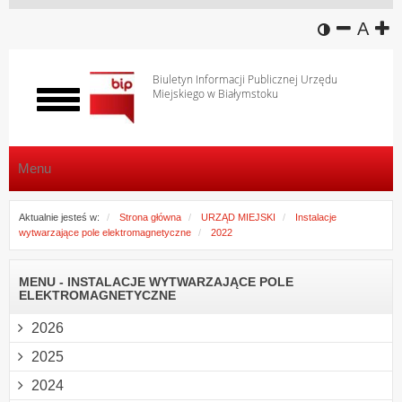
wersja k
zmniej
domy
z
A
Biuletyn Informacji Publicznej Urzędu
Miejskiego w Białymstoku
Włącz
menu
Menu
Aktualnie jesteś w:
Strona główna
URZĄD MIEJSKI
Instalacje
wytwarzające pole elektromagnetyczne
2022
MENU - INSTALACJE WYTWARZAJĄCE POLE
ELEKTROMAGNETYCZNE
2026
2025
2024