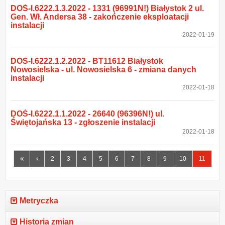
DOŚ-I.6222.1.3.2022 - 1331 (96991N!) Białystok 2 ul.
Gen. Wł. Andersa 38 - zakończenie eksploatacji
instalacji
2022-01-19
DOŚ-I.6222.1.2.2022 - BT11612 Białystok
Nowosielska - ul. Nowosielska 6 - zmiana danych
instalacji
2022-01-18
DOŚ-I.6222.1.1.2022 - 26640 (96396N!) ul.
Świętojańska 13 - zgłoszenie instalacji
2022-01-18
Pierwsza
Poprzednia
2
3
4
5
6
7
8
9
10
11
strona
strona
Metryczka
Historia zmian