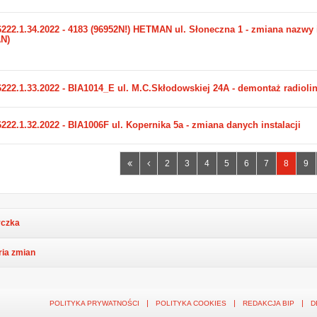
222.1.34.2022 - 4183 (96952N!) HETMAN ul. Słoneczna 1 - zmiana nazwy i
N)
6222.1.33.2022 - BIA1014_E ul. M.C.Skłodowskiej 24A - demontaż radioli
222.1.32.2022 - BIA1006F ul. Kopernika 5a - zmiana danych instalacji
Pierwsza
Poprzednia
2
3
4
5
6
7
8
9
strona
strona
czka
ria zmian
POLITYKA PRYWATNOŚCI
POLITYKA COOKIES
REDAKCJA BIP
D