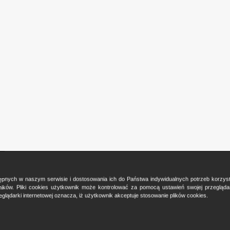
ostępnych w naszym serwisie i dostosowania ich do Państwa indywidualnych potrzeb korzy
ków. Pliki cookies użytkownik może kontrolować za pomocą ustawień swojej przeglądark
glądarki internetowej oznacza, iż użytkownik akceptuje stosowanie plików cookies.