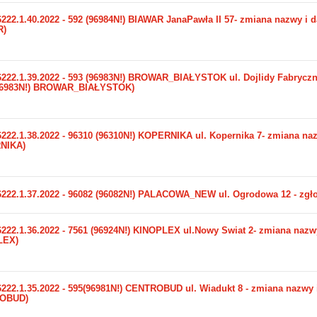
222.1.40.2022 - 592 (96984N!) BIAWAR JanaPawła II 57- zmiana nazwy i da
R)
6222.1.39.2022 - 593 (96983N!) BROWAR_BIAŁYSTOK ul. Dojlidy Fabryczne 
96983N!) BROWAR_BIAŁYSTOK)
222.1.38.2022 - 96310 (96310N!) KOPERNIKA ul. Kopernika 7- zmiana nazw
NIKA)
6222.1.37.2022 - 96082 (96082N!) PALACOWA_NEW ul. Ogrodowa 12 - zgł
222.1.36.2022 - 7561 (96924N!) KINOPLEX ul.Nowy Świat 2- zmiana nazwy 
LEX)
222.1.35.2022 - 595(96981N!) CENTROBUD ul. Wiadukt 8 - zmiana nazwy i 
OBUD)