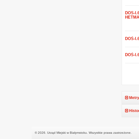
DOŚ-I.6
HETMA
DOŚ-I.
DOŚ-I.6
Metry
Histo
© 2026. Urząd Miejski w Białymstoku. Wszystkie prawa zastrzeżone.