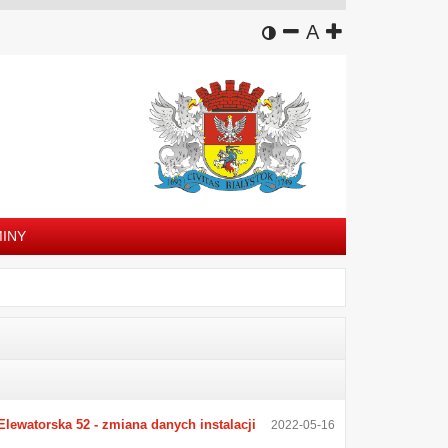
wersja kontrastowa
zmniejsz czcion
domyślny rozm
zwiększ czc
A
INY
ewatorska 52 - zmiana danych instalacji
2022-05-16