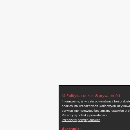
🍪 Polityka cookies & prywatności
Informujemy, iż w celu optymalizacji treści d
cookies na urządzeniach końcowych użytkowni
serwisu internetowego bez zmiany ustawień prze
Przeczytaj politykę prywatności
Przeczytaj politykę cookies
Akceptuję: