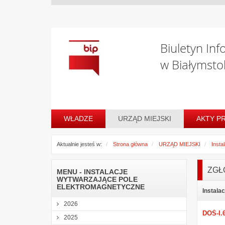
Biuletyn Inf
w Białymsto
WŁADZE
URZĄD MIEJSKI
AKTY P
Aktualnie jesteś w:
Strona główna
URZĄD MIEJSKI
Insta
ZGŁ
MENU - INSTALACJE
WYTWARZAJĄCE POLE
ELEKTROMAGNETYCZNE
Instala
2026
DOŚ-I.
2025