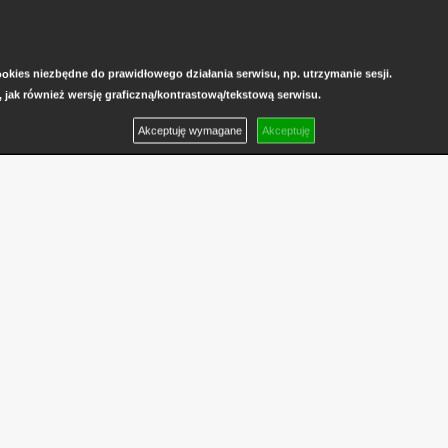
kies niezbędne do prawidłowego działania serwisu, np. utrzymanie sesji.
, jak również wersję graficzną/kontrastową/tekstową serwisu.
Akceptuję wymagane
Akceptuję