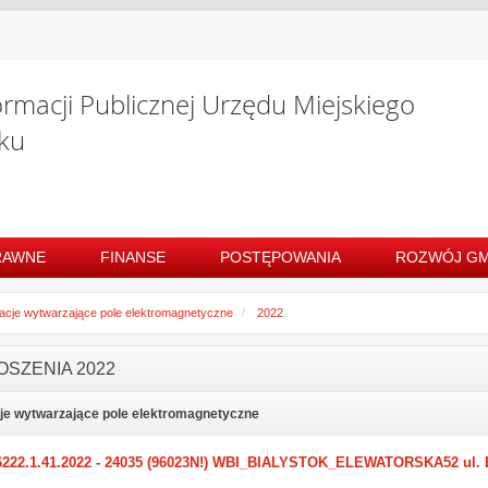
ormacji Publicznej Urzędu Miejskiego
ku
RAWNE
FINANSE
POSTĘPOWANIA
ROZWÓJ GM
lacje wytwarzające pole elektromagnetyczne
2022
OSZENIA 2022
cje wytwarzające pole elektromagnetyczne
6222.1.41.2022 - 24035 (96023N!) WBI_BIALYSTOK_ELEWATORSKA52 ul. El