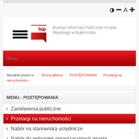
wersja k
zmniej
domy
z
A
Biuletyn Informacji Publicznej Urzędu
Miejskiego w Białymstoku
Włącz
menu
Menu
Aktualnie jesteś w:
Strona główna
POSTĘPOWANIA
Przetargi na
nieruchomości
MENU - POSTĘPOWANIA
Zamówienia publiczne
Przetargi na nieruchomości
Nabór na stanowiska urzędnicze
Nabór do jednostek organizacyjnych miasta