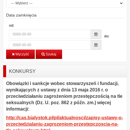
Data zamknięcia
od:
do:
Wyczyść
Szukaj
KONKURSY
Obowiązki i sankcje wobec stowarzyszeń i fundacji,
wynikających z ustawy z dnia 13 maja 2016 r. o
przeciwdziałaniu zagrożeniom przestępczością na tle
seksualnych (Dz. U. poz. 862 z późn. zm.) więcej
informacji:
http://cas.bialystok.pl/pl/aktualnosci/zapisy-ustawy-o-
przeciwdzialaniu-zagrozeniom-przestepczoscia-na-