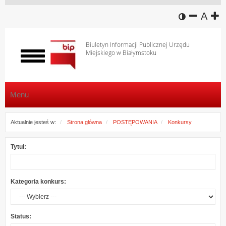
wersja k
zmniej
domy
z
A
Biuletyn Informacji Publicznej Urzędu
Miejskiego w Białymstoku
Włącz
menu
Menu
Aktualnie jesteś w:
Strona główna
POSTĘPOWANIA
Konkursy
Tytuł:
Kategoria konkurs:
Status: