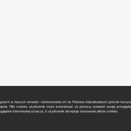
ostępnych w naszym serwisie i dostosowania ich do Państwa indywidualnych potrzeb korzy
ków. Pliki cookies użytkownik może kontrolować za pomocą ustawień swojej przeglądark
glądarki internetowej oznacza, iż użytkownik akceptuje stosowanie plików cookies.