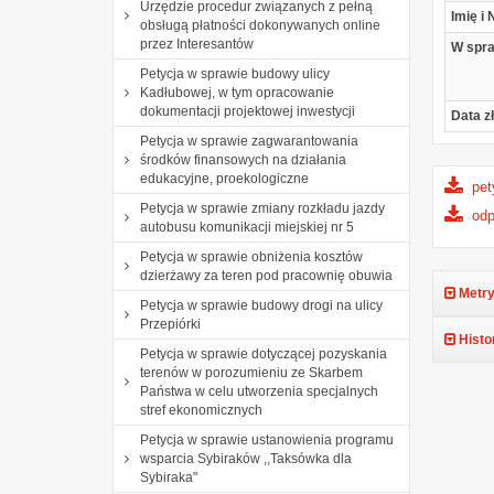
Urzędzie procedur związanych z pełną
Imię i
obsługą płatności dokonywanych online
przez Interesantów
W spr
Petycja w sprawie budowy ulicy
Kadłubowej, w tym opracowanie
dokumentacji projektowej inwestycji
Data z
Petycja w sprawie zagwarantowania
środków finansowych na działania
edukacyjne, proekologiczne
pet
Petycja w sprawie zmiany rozkładu jazdy
od
autobusu komunikacji miejskiej nr 5
Petycja w sprawie obniżenia kosztów
dzierżawy za teren pod pracownię obuwia
Metry
Petycja w sprawie budowy drogi na ulicy
Przepiórki
Histo
Petycja w sprawie dotyczącej pozyskania
terenów w porozumieniu ze Skarbem
Państwa w celu utworzenia specjalnych
stref ekonomicznych
Petycja w sprawie ustanowienia programu
wsparcia Sybiraków ,,Taksówka dla
Sybiraka"