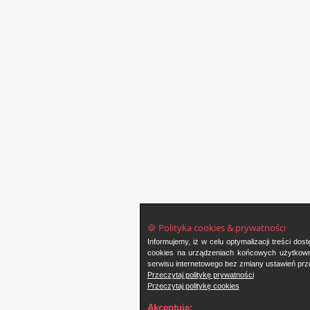
🍪 Polityka cookies & prywatności
Informujemy, iż w celu optymalizacji treści d
cookies na urządzeniach końcowych użytkowni
serwisu internetowego bez zmiany ustawień prze
Przeczytaj politykę prywatności
Przeczytaj politykę cookies
Akceptuję: