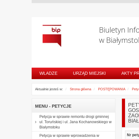
Biuletyn Inf
w Białymsto
WŁADZE
URZĄD MIEJSKI
AKTY P
Aktualnie jesteś w:
Strona główna
POSTĘPOWANIA
Pety
PET
MENU - PETYCJE
GOS
ZAO
Petycja w sprawie remontu drogi gminnej
BIA
ul. Toruńskiej i ul. Jana Kochanowskiego w
Białymstoku
Nr pet
Petycja w sprawie wprowadzenia w