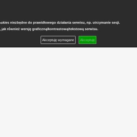
kies niezbędne do prawidłowego działania serwisu, np. utrzymanie sesji.
, jak również wersję graficzną/kontrastową/tekstową serwisu.
Akceptuję wymagane
Akceptuję