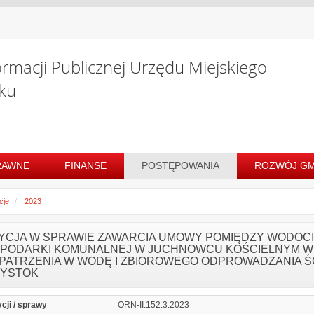
ormacji Publicznej Urzędu Miejskiego
ku
RAWNE
FINANSE
POSTĘPOWANIA
ROZWÓJ GM
cje
2023
YCJA W SPRAWIE ZAWARCIA UMOWY POMIĘDZY WODOCIĄ
PODARKI KOMUNALNEJ W JUCHNOWCU KOŚCIELNYM W 
PATRZENIA W WODĘ I ZBIOROWEGO ODPROWADZANIA Ś
ŁYSTOK
ycji / sprawy
ORN-II.152.3.2023