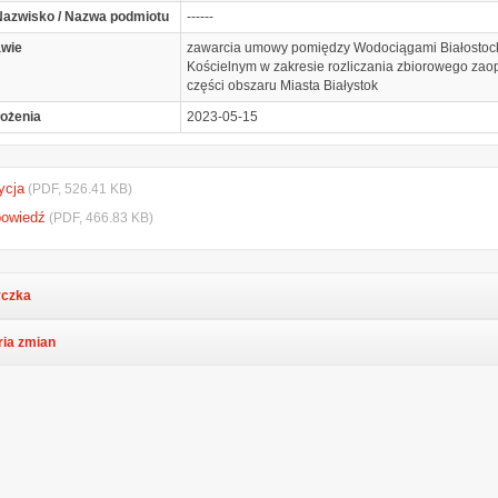
 Nazwisko / Nazwa podmiotu
------
awie
zawarcia umowy pomiędzy Wodociągami Białostoc
Kościelnym w zakresie rozliczania zbiorowego za
części obszaru Miasta Białystok
łożenia
2023-05-15
ycja
(PDF, 526.41 KB)
powiedź
(PDF, 466.83 KB)
czka
ria zmian