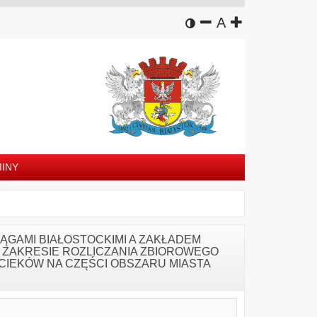
wersja kontrastowa
zmniejsz czcion
domyślny rozm
zwiększ czc
A
INY
GAMI BIAŁOSTOCKIMI A ZAKŁADEM
ZAKRESIE ROZLICZANIA ZBIOROWEGO
CIEKÓW NA CZĘŚCI OBSZARU MIASTA