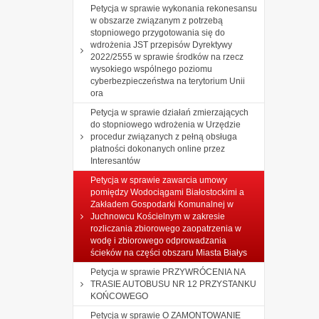
Petycja w sprawie wykonania rekonesansu
w obszarze związanym z potrzebą
stopniowego przygotowania się do
wdrożenia JST przepisów Dyrektywy
2022/2555 w sprawie środków na rzecz
wysokiego wspólnego poziomu
cyberbezpieczeństwa na terytorium Unii
ora
Petycja w sprawie działań zmierzających
do stopniowego wdrożenia w Urzędzie
procedur związanych z pełną obsługa
płatności dokonanych online przez
Interesantów
Petycja w sprawie zawarcia umowy
pomiędzy Wodociągami Białostockimi a
Zakładem Gospodarki Komunalnej w
Juchnowcu Kościelnym w zakresie
rozliczania zbiorowego zaopatrzenia w
wodę i zbiorowego odprowadzania
ścieków na części obszaru Miasta Białys
Petycja w sprawie PRZYWRÓCENIA NA
TRASIE AUTOBUSU NR 12 PRZYSTANKU
KOŃCOWEGO
Petycja w sprawie O ZAMONTOWANIE