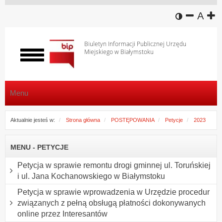
wersja k
zmniej
domy
z
A
Biuletyn Informacji Publicznej Urzędu
Miejskiego w Białymstoku
Włącz
menu
Menu
Aktualnie jesteś w:
Strona główna
POSTĘPOWANIA
Petycje
2023
MENU - PETYCJE
Petycja w sprawie remontu drogi gminnej ul. Toruńskiej
i ul. Jana Kochanowskiego w Białymstoku
Petycja w sprawie wprowadzenia w Urzędzie procedur
związanych z pełną obsługą płatności dokonywanych
online przez Interesantów