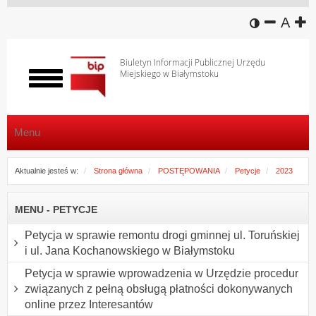
wersja k
zmniej
domy
z
A
Biuletyn Informacji Publicznej Urzędu
Miejskiego w Białymstoku
Włącz
menu
Menu
Aktualnie jesteś w:
Strona główna
POSTĘPOWANIA
Petycje
2023
MENU - PETYCJE
Petycja w sprawie remontu drogi gminnej ul. Toruńskiej
i ul. Jana Kochanowskiego w Białymstoku
Petycja w sprawie wprowadzenia w Urzędzie procedur
związanych z pełną obsługą płatności dokonywanych
online przez Interesantów