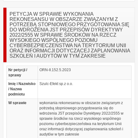
PETYCJA W SPRAWIE WYKONANIA
REKONESANSU W OBSZARZE ZWIĄZANYM Z
POTRZEBĄ STOPNIOWEGO PRZYGOTOWANIA SIĘ
DO WDROŻENIA JST PRZEPISÓW DYREKTYWY
2022/2555 W SPRAWIE ŚRODKÓW NA RZECZ
WYSOKIEGO WSPÓLNEGO POZIOMU
CYBERBEZPIECZEŃSTWA NA TERYTORIUM UNII
ORAZ INFORMACJI DOTYCZĄCEJ ZAPLANOWANIA
SZKOLEŃ I AUDYTÓW W TYM ZAKRESIE
Nr petycji /
ORN-II.152.5.2023
sprawy
Imię i Nazwisko
Szulc-Efekt sp.z o.o.
/ Nazwa
podmiotu
W sprawie
wykonania rekonesansu w obszarze związanym z
potrzebą stopniowego przygotowania się do
wdrożenia JST przepisów Dyrektywy 2022/2555 w
sprawie środków na rzecz wysokiego wspólnego
poziomu cyberbezpieczeństwa na terytorium Unii
oraz informacji dotyczącej zaplanowania szkoleń i
audytów w tym zakresie