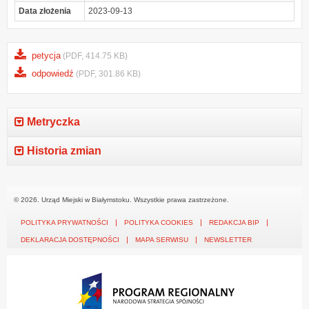
Data złożenia
2023-09-13
petycja
(PDF, 414.75 KB)
odpowiedź
(PDF, 301.86 KB)
Metryczka
Historia zmian
© 2026. Urząd Miejski w Białymstoku. Wszystkie prawa zastrzeżone.
POLITYKA PRYWATNOŚCI
POLITYKA COOKIES
REDAKCJA BIP
DEKLARACJA DOSTĘPNOŚCI
MAPA SERWISU
NEWSLETTER