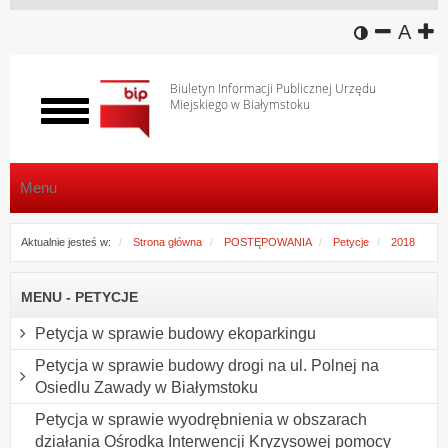
wersja k
zmniej
domy
z
A
Biuletyn Informacji Publicznej Urzędu
Miejskiego w Białymstoku
Włącz
menu
Menu
Aktualnie jesteś w:
Strona główna
POSTĘPOWANIA
Petycje
2018
MENU - PETYCJE
Petycja w sprawie budowy ekoparkingu
Petycja w sprawie budowy drogi na ul. Polnej na
Osiedlu Zawady w Białymstoku
Petycja w sprawie wyodrębnienia w obszarach
działania Ośrodka Interwencji Kryzysowej pomocy