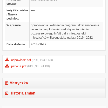
sprawy
Imię i Nazwisko
----
/ Nazwa
podmiotu
W sprawie
opracowania i wdrożenia programu dofinansowania
leczenia bezpłodności metodą zapłodnienia
pozaustrojowego In Vitro dla mieszkanek i
mieszkańców Białegostoku na lata 2019 - 2022
Data złożenia
2018-08-27
odpowiedz.pdf
(PDF, 193.3 KB)
petycja.pdf
(PDF, 385.41 KB)
Metryczka
Historia zmian