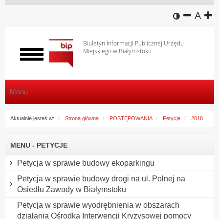
wersja k
zmniej
domy
z
A
Biuletyn Informacji Publicznej Urzędu
Miejskiego w Białymstoku
Włącz
menu
Menu
Aktualnie jesteś w:
Strona główna
POSTĘPOWANIA
Petycje
2018
MENU - PETYCJE
Petycja w sprawie budowy ekoparkingu
Petycja w sprawie budowy drogi na ul. Polnej na
Osiedlu Zawady w Białymstoku
Petycja w sprawie wyodrębnienia w obszarach
działania Ośrodka Interwencji Kryzysowej pomocy