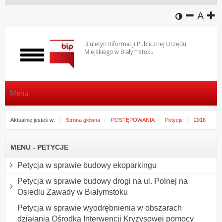
wersja k
zmniej
domy
z
A
Biuletyn Informacji Publicznej Urzędu
Miejskiego w Białymstoku
Włącz
menu
Menu
Aktualnie jesteś w:
Strona główna
POSTĘPOWANIA
Petycje
2018
MENU - PETYCJE
Petycja w sprawie budowy ekoparkingu
Petycja w sprawie budowy drogi na ul. Polnej na
Osiedlu Zawady w Białymstoku
Petycja w sprawie wyodrębnienia w obszarach
działania Ośrodka Interwencji Kryzysowej pomocy