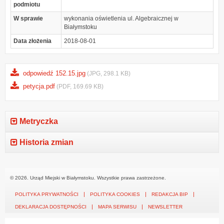
podmiotu
W sprawie
wykonania oświetlenia ul. Algebraicznej w
Białymstoku
Data złożenia
2018-08-01
odpowiedź 152.15.jpg
(JPG, 298.1 KB)
petycja.pdf
(PDF, 169.69 KB)
Metryczka
Historia zmian
© 2026. Urząd Miejski w Białymstoku. Wszystkie prawa zastrzeżone.
POLITYKA PRYWATNOŚCI
POLITYKA COOKIES
REDAKCJA BIP
DEKLARACJA DOSTĘPNOŚCI
MAPA SERWISU
NEWSLETTER