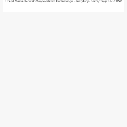
Urząd Marszałkowski Województwa Podlaskiego – Instytucja Zarządzająca RPOWP