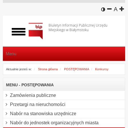
wersja k
zmniej
domy
z
A
Biuletyn Informacji Publicznej Urzędu
Miejskiego w Białymstoku
Włącz
menu
Menu
Aktualnie jesteś w:
Strona główna
POSTĘPOWANIA
Konkursy
MENU - POSTĘPOWANIA
Zamówienia publiczne
Przetargi na nieruchomości
Nabór na stanowiska urzędnicze
Nabór do jednostek organizacyjnych miasta