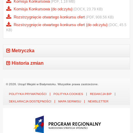
Komisja Konkursowa
(PDF, 1.18 MB)
Komisja Konkursowa (do odczytu)
(DOCX, 23.79 KB)
Rozstrzygnięcie otwartego konkursu ofert
(PDF, 908.56 KB)
Rozstrzygnięcie otwartego konkursu ofert (do odczytu)
(DOC, 45.5
KB)
Metryczka
Historia zmian
© 2026. Urząd Miejski w Białymstoku. Wszystkie prawa zastrzeżone.
POLITYKA PRYWATNOŚCI
POLITYKA COOKIES
REDAKCJA BIP
DEKLARACJA DOSTĘPNOŚCI
MAPA SERWISU
NEWSLETTER