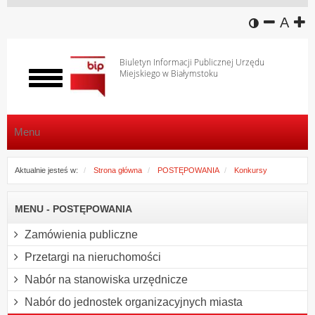
wersja k
zmniej
domy
z
A
Biuletyn Informacji Publicznej Urzędu
Miejskiego w Białymstoku
Włącz
menu
Menu
Aktualnie jesteś w:
Strona główna
POSTĘPOWANIA
Konkursy
MENU - POSTĘPOWANIA
Zamówienia publiczne
Przetargi na nieruchomości
Nabór na stanowiska urzędnicze
Nabór do jednostek organizacyjnych miasta