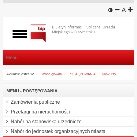
wersja k
zmniej
domy
z
A
Biuletyn Informacji Publicznej Urzędu
Miejskiego w Białymstoku
Włącz
menu
Menu
Aktualnie jesteś w:
Strona główna
POSTĘPOWANIA
Konkursy
MENU - POSTĘPOWANIA
Zamówienia publiczne
Przetargi na nieruchomości
Nabór na stanowiska urzędnicze
Nabór do jednostek organizacyjnych miasta