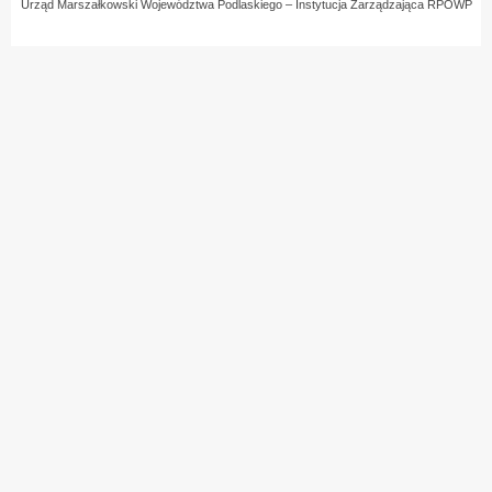
Urząd Marszałkowski Województwa Podlaskiego – Instytucja Zarządzająca RPOWP