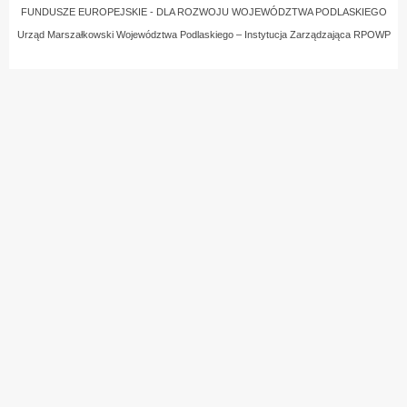
FUNDUSZE EUROPEJSKIE - DLA ROZWOJU WOJEWÓDZTWA PODLASKIEGO
Urząd Marszałkowski Województwa Podlaskiego – Instytucja Zarządzająca RPOWP