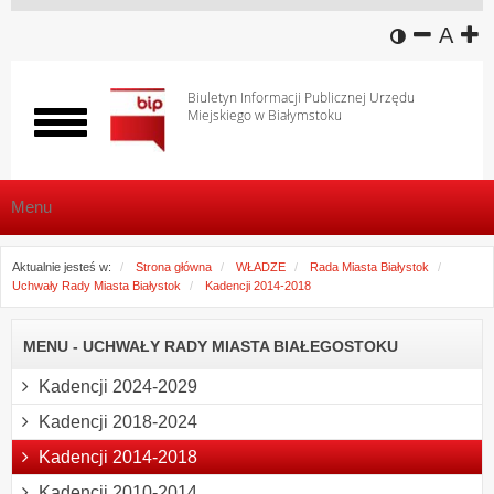
wersja k
zmniej
domy
z
A
Biuletyn Informacji Publicznej Urzędu
Miejskiego w Białymstoku
Włącz
menu
Menu
Aktualnie jesteś w:
Strona główna
WŁADZE
Rada Miasta Białystok
Uchwały Rady Miasta Białystok
Kadencji 2014-2018
MENU - UCHWAŁY RADY MIASTA BIAŁEGOSTOKU
Kadencji 2024-2029
Kadencji 2018-2024
Kadencji 2014-2018
Kadencji 2010-2014